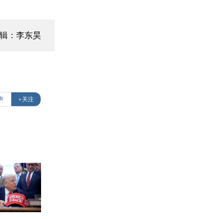
编辑：李东昊
声
+关注