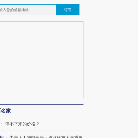
订阅
新名家
跨国走私7万
视线｜被称为“蟑螂”的印
视线｜“入侵”还是“人道危
检体内含3种
度Z世代 用街头抗争将教
机”？难民潮撕裂西班牙
秘鲁纳斯
：
停不下来的价格？
育部长拱下台
飞地休达
13人遇难
恒
：
中美人工智能竞争：道路比技术更重要