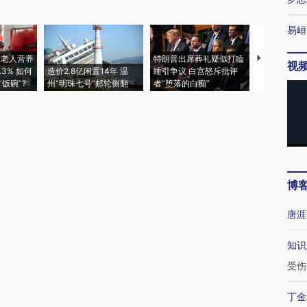
易峘
上老人营养
特朗普出席葬礼疑似打瞌
视线｜全球
视
3% 如何
造价2.8亿闲置14年 温
睡引争议 白宫怒斥批评
97个 印度如
饭碗”?
州“明珠七号”邮轮侧翻
者“堕落的白痴”
的夏天
博
唐涯
知识
受伤
丁金