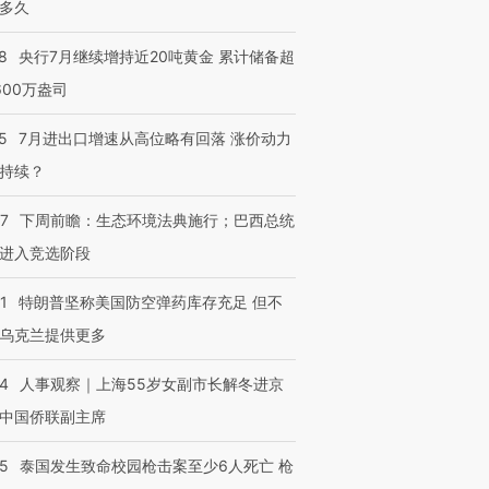
多久
8
央行7月继续增持近20吨黄金 累计储备超
600万盎司
5
7月进出口增速从高位略有回落 涨价动力
持续？
07
下周前瞻：生态环境法典施行；巴西总统
进入竞选阶段
1
特朗普坚称美国防空弹药库存充足 但不
乌克兰提供更多
24
人事观察｜上海55岁女副市长解冬进京
中国侨联副主席
45
泰国发生致命校园枪击案至少6人死亡 枪