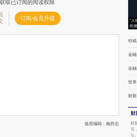
获取已订阅的阅读权限
员
订阅/会员升级
文
“入
民潮
特稿
金融
金融
世界
财新
财
财
版面编辑：杨胜忠
写
引