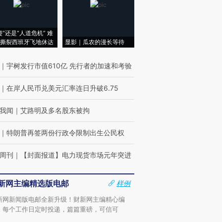
侵”还是“人道危机” 难
撕裂西班牙飞地休达
显影｜瓜农的漫长等待
｜
宇树发行市值610亿 先行者的加速和考验
｜
在岸人民币兑美元汇率连日升破6.75
我闻
｜
艾路明及多名股东被拘
｜
特朗普再签两份行政令限制出生公民权
周刊
｜
【封面报道】电力现货市场元年突进
新网主编精选版电邮
样例
新网新闻版电邮全新升级！财新网主编精心编
，每个工作日定时投递，篇篇重磅，可信可
。