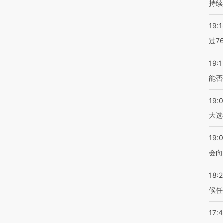
持续
19:1
过7
19:1
能否
19:
大选
19:0
会向
18:
候任
17: