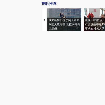
视听推荐
俄罗斯情侣徒手爬上纽约
视线｜60岁以
帝国大厦塔尖 悬挂横幅高
不良发生率达15.
空求婚
守护农村老人的“