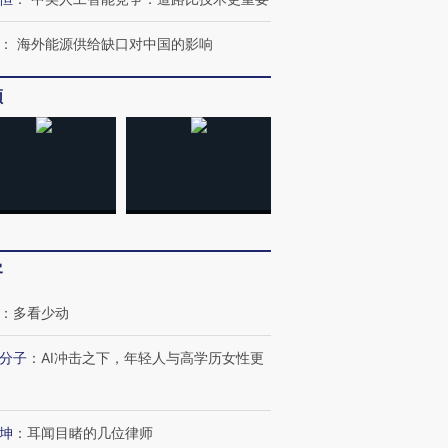
：
海外能源供给缺口对中国的影响
最热百城独占
视线｜不
频
何熬过48°C
38岁梅西上演帽子戏法
韩国高温创百年纪录 当局
围棋失利
阿根廷3-0阿尔及利亚
警告停止一切户外活动
兹奖得主
客
：
多看少动
分子
：
AI冲击之下，年轻人与高学历女性更
坤
：
耳闻目睹的几位律师