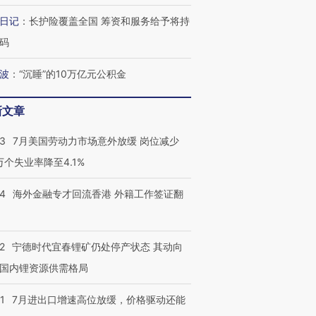
日记
：
长护险覆盖全国 筹资和服务给予将持
码
波
：
“沉睡”的10万亿元公积金
新文章
43
7月美国劳动力市场意外放缓 岗位减少
3万个失业率降至4.1%
14
海外金融专才回流香港 外籍工作签证翻
2
宁德时代宜春锂矿仍处停产状态 其动向
国内锂资源供需格局
1
7月进出口增速高位放缓，价格驱动还能