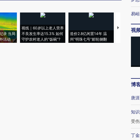
易峘
视线｜60岁以上老人营养
特朗普出席
视
纪录 当局
不良发生率达15.3% 如何
造价2.8亿闲置14年 温
睡引争议 白
外活动
守护农村老人的“饭碗”?
州“明珠七号”邮轮侧翻
者“堕落的白
博
唐涯
知识
受伤
丁金