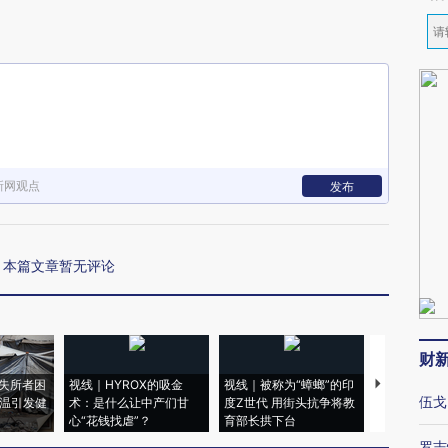
新网观点
发布
本篇文章暂无评论
财
失所者困
视线｜HYROX的吸金
视线｜被称为“蟑螂”的印
视线｜“入侵
伍戈
高温引发健
术：是什么让中产们甘
度Z世代 用街头抗争将教
机”？难民潮
心“花钱找虐”？
育部长拱下台
飞地休达
罗志