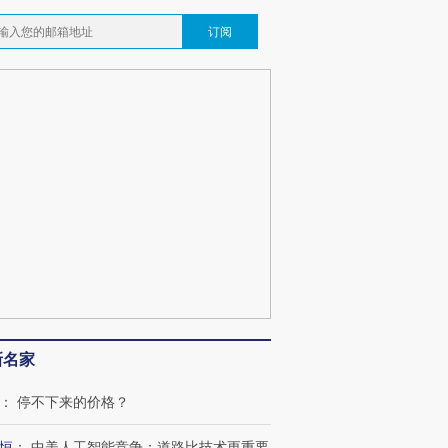
订阅
新名家
”还是“人道危
湖北宜昌局部短时降雨
哈尔滨遭遇短时极端强降
：
停不下来的价格？
撕裂西班牙
128毫米 紧急转移近
雨 3小时累计雨量超80毫
秘鲁纳斯
4000人
米
13人遇难
恒
：
中美人工智能竞争：道路比技术更重要