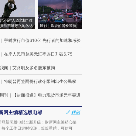
侵”还是“人道危机” 难
撕裂西班牙飞地休达
显影｜瓜农的漫长等待
｜
宇树发行市值610亿 先行者的加速和考验
｜
在岸人民币兑美元汇率连日升破6.75
我闻
｜
艾路明及多名股东被拘
｜
特朗普再签两份行政令限制出生公民权
周刊
｜
【封面报道】电力现货市场元年突进
新网主编精选版电邮
样例
新网新闻版电邮全新升级！财新网主编精心编
，每个工作日定时投递，篇篇重磅，可信可
。