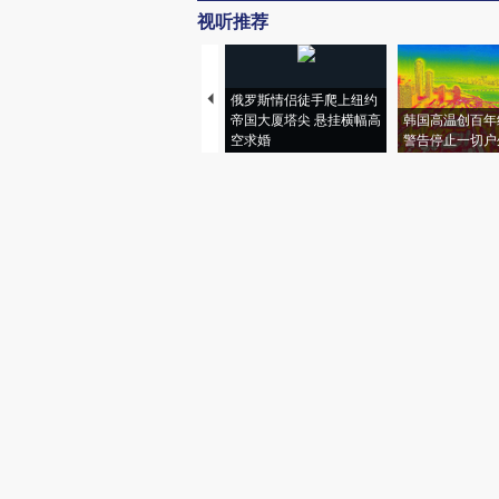
视听推荐
俄罗斯情侣徒手爬上纽约
帝国大厦塔尖 悬挂横幅高
韩国高温创百年
空求婚
警告停止一切户