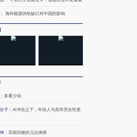
：
海外能源供给缺口对中国的影响
葬礼疑似打瞌
视线｜极端高温致多瑙河
视线｜不
频
宫怒斥批评
水位跌破纪录 二战沉船与
38岁梅西上演帽子戏法
围棋失利
痴”
猛犸象化石接连露出
阿根廷3-0阿尔及利亚
兹奖得主
客
：
多看少动
分子
：
AI冲击之下，年轻人与高学历女性更
坤
：
耳闻目睹的几位律师