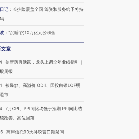
日记
：
长护险覆盖全国 筹资和服务给予将持
码
波
：
“沉睡”的10万亿元公积金
新文章
4
创新药再活跃，龙头上调全年业绩指引｜
股周报
1
被爆炒、高溢价 QDII、国投白银LOF明
退市
4
7月CPI、PPI同比均低于预期 PPI同比结
续改善、高位回落
46
离岸信托90天补税窗口期疑问