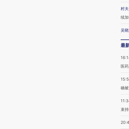
村夫
续加
吴晓
最
16:1
医药
15:5
确被
11:3
束持
20: