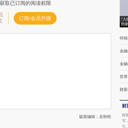
获取已订阅的阅读权限
员
订阅/会员升级
“入
文
民潮
特稿
金融
金融
世界
财新
财
财
版面编辑：吴秋晗
写
引