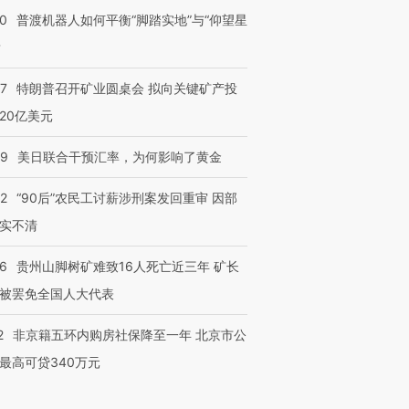
00
普渡机器人如何平衡“脚踏实地”与“仰望星
？
57
特朗普召开矿业圆桌会 拟向关键矿产投
20亿美元
09
美日联合干预汇率，为何影响了黄金
32
“90后”农民工讨薪涉刑案发回重审 因部
实不清
36
贵州山脚树矿难致16人死亡近三年 矿长
被罢免全国人大代表
2
非京籍五环内购房社保降至一年 北京市公
最高可贷340万元