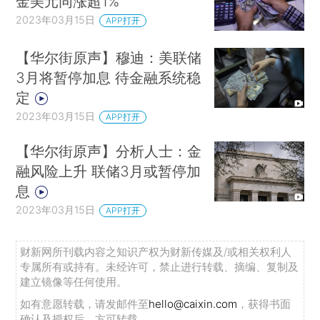
金美元同涨超1%
2023年03月15日
APP打开
【华尔街原声】穆迪：美联储
3月将暂停加息 待金融系统稳
定
2023年03月15日
APP打开
【华尔街原声】分析人士：金
融风险上升 联储3月或暂停加
息
2023年03月15日
APP打开
财新网所刊载内容之知识产权为财新传媒及/或相关权利人
专属所有或持有。未经许可，禁止进行转载、摘编、复制及
建立镜像等任何使用。
如有意愿转载，请发邮件至
hello@caixin.com
，获得书面
确认及授权后，方可转载。