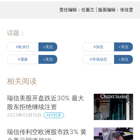
责任编辑：任蕙兰 | 版面编辑：张佳雯
话题：
#欧央行
+关注
#加息
+关注
#通胀
+关注
#市场动态
+关注
相关阅读
瑞信美股开盘跌近30% 最大
股东拒绝继续注资
2023年03月15日
APP打开
瑞信传利空欧洲股市跌3% 黄