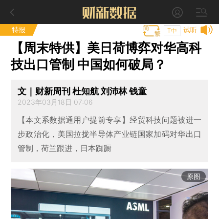
特报
试听
T中
【周末特供】美日荷博弈对华高科
技出口管制 中国如何破局？
文｜财新周刊 杜知航 刘沛林 钱童
2023年03月18日 07:06
【本文系数据通用户提前专享】经贸科技问题被进一
步政治化，美国拉拢半导体产业链国家加码对华出口
管制，荷兰跟进，日本踟蹰
原图