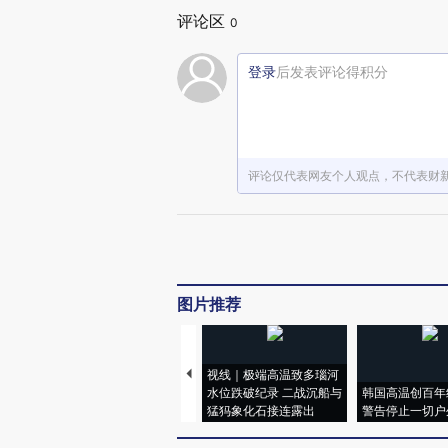
评论区
0
登录
后发表评论得积分
评论仅代表网友个人观点，不代表财
图片推荐
视线｜极端高温致多瑙河
水位跌破纪录 二战沉船与
韩国高温创百年
猛犸象化石接连露出
警告停止一切户