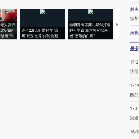
村夫
续加
上老人营养
特朗普出席葬礼疑似打瞌
视线｜全球
3% 如何
造价2.8亿闲置14年 温
睡引争议 白宫怒斥批评
97个 印度如
吴晓
饭碗”?
州“明珠七号”邮轮侧翻
者“堕落的白痴”
的夏天
最
17:2
注册
17:1
国品
17:
渠道
16: