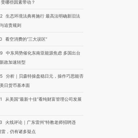
 受哪些因素带动？
42
生态环境法典将施行 最高法明确新旧法
与追责规则
0
看空消费的“三大误区”
59
中东局势催化东南亚能源焦虑 多国出台
新政加速转型
05
分析｜贝森特操盘稳日元，操作巧思能否
美日货币基本面
1
从美国“最新十佳”看纯财富管理公司发展
3
火线评论｜广东雷州“特教老师招聘违
很雷，仍有诸多疑点