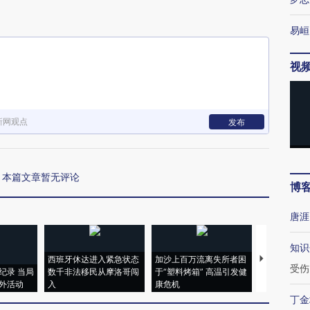
易峘
视
新网观点
发布
本篇文章暂无评论
博
唐涯
知识
西班牙休达进入紧急状态
加沙上百万流离失所者困
视线｜HYR
受伤
纪录 当局
数千非法移民从摩洛哥闯
于“塑料烤箱” 高温引发健
术：是什么
外活动
入
康危机
心“花钱找虐
丁金