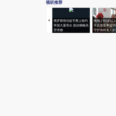
视听推荐
俄罗斯情侣徒手爬上纽约
视线｜60岁以
帝国大厦塔尖 悬挂横幅高
不良发生率达15.
空求婚
守护农村老人的“