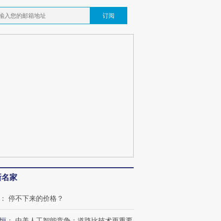
订阅
新名家
：
停不下来的价格？
恒
：
中美人工智能竞争：道路比技术更重要