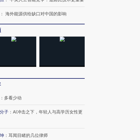
：
海外能源供给缺口对中国的影响
频
客
：
多看少动
分子
：
AI冲击之下，年轻人与高学历女性更
OX的吸金
马航飞行员跨国走私7万
视线｜被称为“蟑螂”的印
让中产们甘
粒摇头丸 尿检体内含3种
度Z世代 用街头抗争将教
秘鲁纳斯
”？
毒品
育部长拱下台
13人遇难
坤
：
耳闻目睹的几位律师