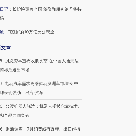
日记
：
长护险覆盖全国 筹资和服务给予将持
码
最热百城独占
视线｜不考竞赛的王虹、
何熬过48°C
38岁梅西上演帽子戏法
围棋失利的邓煜 两位菲尔
习近平抵
波
：
“沉睡”的10万亿元公积金
阿根廷3-0阿尔及利亚
兹奖得主的“非天才”拼图
再访朝鲜
新文章
6
贝恩资本宣布收购贡茶 在中国大陆无法
商标后退出市场
6
电动汽车需求高涨驱动澳洲车市增长 中
牌表现强劲｜出海·汽车
00
普渡机器人张涛：机器人规模化靠技术、
和产品共同突破
56
财新调查｜7月消费或有反弹、出口维持