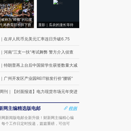
|被称为“蟑螂”的印度
代 将教育部长拱下台
显影｜瓜农的漫长等待
｜
在岸人民币兑美元汇率连日升破6.75
｜
河南“三支一扶”考试舞弊 警方介入侦查
｜
特朗普再上台后中国留学生获签数量大减
｜
广州开发区产业园REIT较发行价“腰斩”
周刊
｜
【封面报道】电力现货市场元年突进
新网主编精选版电邮
样例
新网新闻版电邮全新升级！财新网主编精心编
，每个工作日定时投递，篇篇重磅，可信可
。