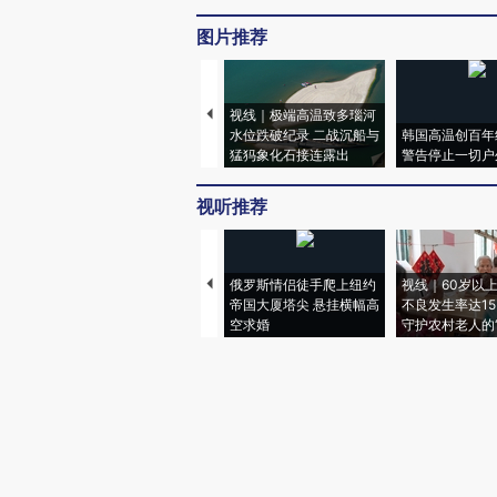
图片推荐
视线｜极端高温致多瑙河
水位跌破纪录 二战沉船与
韩国高温创百年
猛犸象化石接连露出
警告停止一切户
视听推荐
俄罗斯情侣徒手爬上纽约
视线｜60岁以
帝国大厦塔尖 悬挂横幅高
不良发生率达15.
空求婚
守护农村老人的“