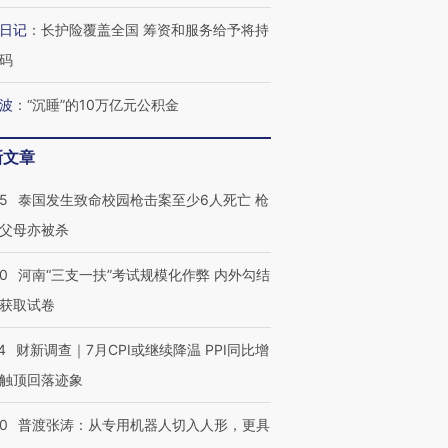
日记
：
长护险覆盖全国 筹资和服务给予将持
码
波
：
“沉睡”的10万亿元公积金
新文章
45
泰国发生致命校园枪击案至少6人死亡 枪
父母亦被杀
40
河南“三支一扶”考试规模化作弊 内外勾结
获取试卷
4
财新调查｜7月CPI或继续降温 PPI同比增
触顶回落迹象
00
普渡张涛：从专用机器人切入人形，更具