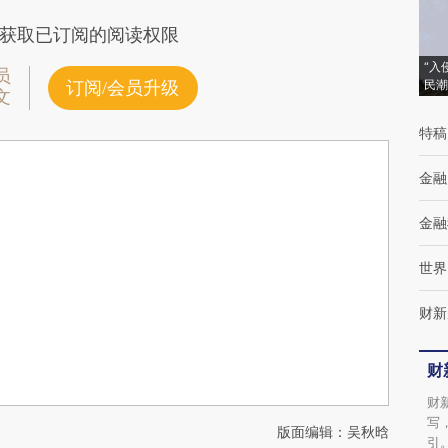
获取已订阅的阅读权限
“入
员
民潮
订阅/会员升级
文
特稿
金融
金融
世界
财新
财
财
写
版面编辑：吴秋晗
引