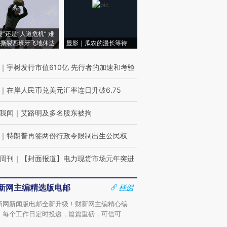
侵”还是“人道危机” 难
撕裂西班牙飞地休达
显影｜瓜农的漫长等待
｜
宇树发行市值610亿 先行者的加速和考验
｜
在岸人民币兑美元汇率连日升破6.75
我闻
｜
艾路明及多名股东被拘
｜
特朗普再签两份行政令限制出生公民权
周刊
｜
【封面报道】电力现货市场元年突进
新网主编精选版电邮
样例
新网新闻版电邮全新升级！财新网主编精心编
，每个工作日定时投递，篇篇重磅，可信可
。