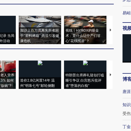
易峘
视
加沙上百万流离失所者困
视线｜HYROX的吸金
马航飞行员
纪录 当局
于“塑料烤箱” 高温引发健
术：是什么让中产们甘
粒摇头丸 尿
外活动
康危机
心“花钱找虐”？
毒品
上老人营养
特朗普出席葬礼疑似打瞌
视线｜全球
博
3% 如何
造价2.8亿闲置14年 温
睡引争议 白宫怒斥批评
97个 印度如
饭碗”?
州“明珠七号”邮轮侧翻
者“堕落的白痴”
的夏天
唐涯
知识
受伤
丁金