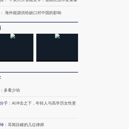
：
海外能源供给缺口对中国的影响
频
跨国走私7万
视线｜被称为“蟑螂”的印
视线｜“入侵”还是“人道危
检体内含3种
度Z世代 用街头抗争将教
机”？难民潮撕裂西班牙
秘鲁纳斯
育部长拱下台
飞地休达
13人遇难
最热百城独占
视线｜不考竞赛的王虹、
视线｜极
客
何熬过48°C
38岁梅西上演帽子戏法
围棋失利的邓煜 两位菲尔
水位跌破
阿根廷3-0阿尔及利亚
兹奖得主的“非天才”拼图
猛犸象化
：
多看少动
分子
：
AI冲击之下，年轻人与高学历女性更
坤
：
耳闻目睹的几位律师