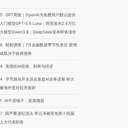
55
GPT周报｜OpenAI为免费用户默认提供
入门模型GPT-5.6 Luna；阿里发布2.4万亿
大模型Qwen3.8；DeepSeek宣布即将涨价
46
财新调查｜7月金融数据季节性承压 新增
或取决于政府债券
44
美国的AI投资、利率与经济
44
字节跳动开全员会复盘AI业务进展 称大
被海外竞对拉开差距
1
AI不是镜子，是蒸馏器
07
因严重违纪违法 李云泽被罢免第十四届
人大代表职务