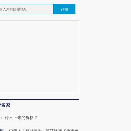
订阅
新名家
：
停不下来的价格？
恒
：
中美人工智能竞争：道路比技术更重要