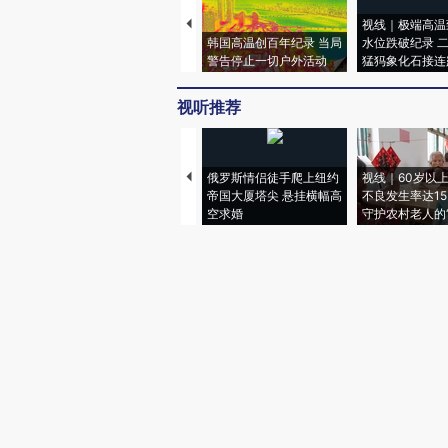
视线｜极端高温
韩国高温创百年纪录 当局
水位跌破纪录 
警告停止一切户外活动
猛犸象化石接连
视听推荐
俄罗斯情侣徒手爬上纽约
视线｜60岁以
帝国大厦塔尖 悬挂横幅高
不良发生率达15.
空求婚
守护农村老人的“