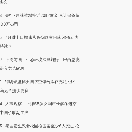
多久
8
央行7月继续增持近20吨黄金 累计储备超
600万盎司
5
7月进出口增速从高位略有回落 涨价动力
持续？
07
下周前瞻：生态环境法典施行；巴西总统
进入竞选阶段
1
特朗普坚称美国防空弹药库存充足 但不
乌克兰提供更多
24
人事观察｜上海55岁女副市长解冬进京
中国侨联副主席
45
泰国发生致命校园枪击案至少6人死亡 枪