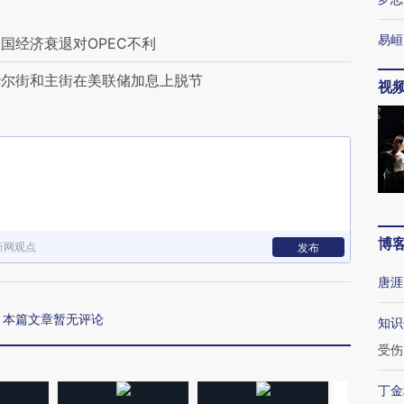
易峘
国经济衰退对OPEC不利
华尔街和主街在美联储加息上脱节
视
博
新网观点
发布
唐涯
本篇文章暂无评论
知识
受伤
丁金