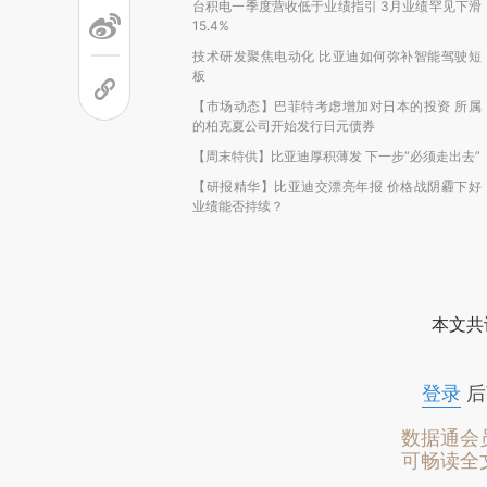
台积电一季度营收低于业绩指引 3月业绩罕见下滑
15.4%
技术研发聚焦电动化 比亚迪如何弥补智能驾驶短
板
【市场动态】巴菲特考虑增加对日本的投资 所属
的柏克夏公司开始发行日元债券
【周末特供】比亚迪厚积薄发 下一步“必须走出去”
【研报精华】比亚迪交漂亮年报 价格战阴霾下好
业绩能否持续？
本文共
登录
后
数据通会
可畅读全