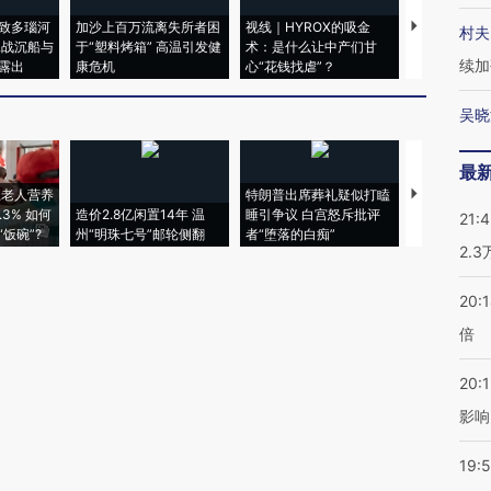
致多瑙河
加沙上百万流离失所者困
视线｜HYROX的吸金
马航飞行员
村夫
二战沉船与
于“塑料烤箱” 高温引发健
术：是什么让中产们甘
粒摇头丸 尿
续加
露出
康危机
心“花钱找虐”？
毒品
吴晓
最
上老人营养
特朗普出席葬礼疑似打瞌
视线｜全球
3% 如何
造价2.8亿闲置14年 温
睡引争议 白宫怒斥批评
97个 印度如
21:
饭碗”?
州“明珠七号”邮轮侧翻
者“堕落的白痴”
的夏天
2.
20:
倍
20:1
影响
19:5