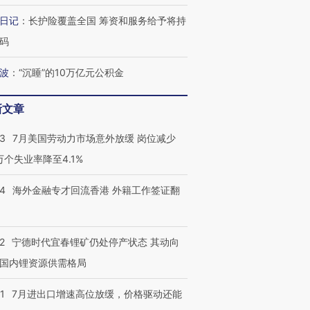
跨国走私7万
视线｜被称为“蟑螂”的印
视线｜“入侵”还是“人道危
日记
：
长护险覆盖全国 筹资和服务给予将持
检体内含3种
度Z世代 用街头抗争将教
机”？难民潮撕裂西班牙
秘鲁纳斯
码
育部长拱下台
飞地休达
13人遇难
波
：
“沉睡”的10万亿元公积金
新文章
最热百城独占
视线｜不
何熬过48°C
38岁梅西上演帽子戏法
韩国高温创百年纪录 当局
围棋失利
43
7月美国劳动力市场意外放缓 岗位减少
阿根廷3-0阿尔及利亚
警告停止一切户外活动
兹奖得主
3万个失业率降至4.1%
14
海外金融专才回流香港 外籍工作签证翻
2
宁德时代宜春锂矿仍处停产状态 其动向
国内锂资源供需格局
1
7月进出口增速高位放缓，价格驱动还能