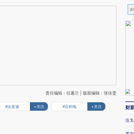
责任编辑：任蕙兰 | 版面编辑：张佳雯
#比亚迪
+关注
#台积电
+关注
财
伍戈
罗志