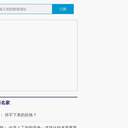
订阅
新名家
：
停不下来的价格？
恒
：
中美人工智能竞争：道路比技术更重要