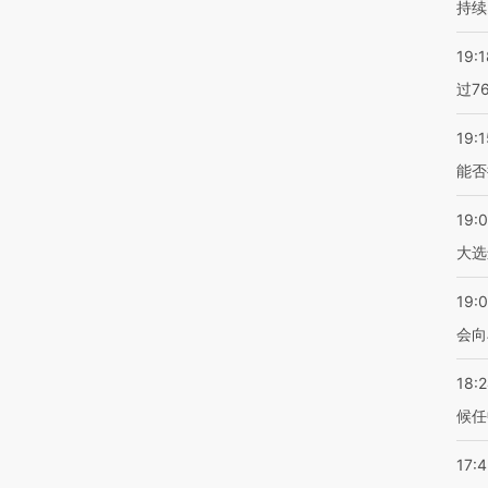
持续
19:1
过7
19:1
能否
19:
大选
19:0
会向
18:
候任
17: