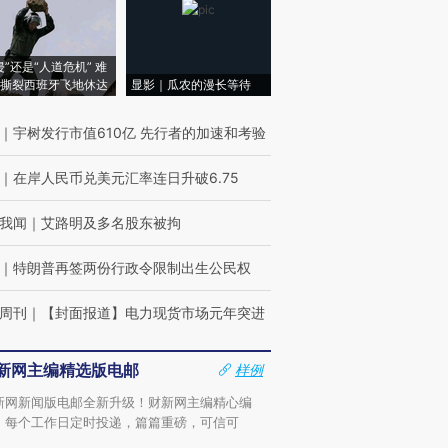
侵”还是“人道危机” 难
撕裂西班牙飞地休达
显影｜瓜农的漫长等待
｜
宇树发行市值610亿 先行者的加速和考验
｜
在岸人民币兑美元汇率连日升破6.75
我闻
｜
艾路明及多名股东被拘
｜
特朗普再签两份行政令限制出生公民权
周刊
｜
【封面报道】电力现货市场元年突进
新网主编精选版电邮
样例
新网新闻版电邮全新升级！财新网主编精心编
，每个工作日定时投递，篇篇重磅，可信可
。