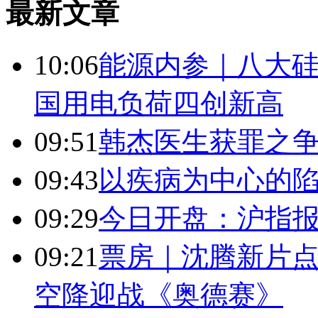
最新文章
10:06
能源内参｜八大硅
国用电负荷四创新高
09:51
韩杰医生获罪之
09:43
以疾病为中心的
09:29
今日开盘：沪指报394
09:21
票房｜沈腾新片点
空降迎战《奥德赛》