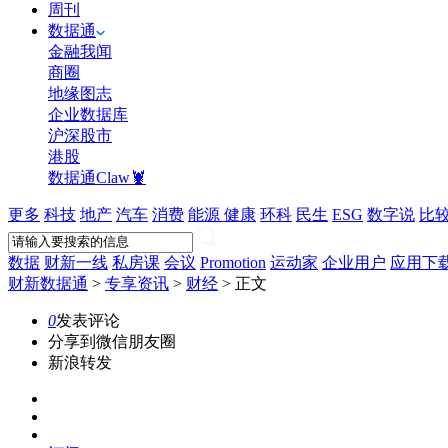
周刊
数据通
金融我闻
商圈
地缘图志
企业数据库
沪深股市
港股
数据通Claw🦞
更多
科技
地产
汽车
消费
能源
健康
环科
民生
ESG
数字说
比
数据
财新一线
私房课
会议
Promotion
运动家
企业用户
应用下
财新数据通
>
专享资讯
>
财经
>
正文
0
发表评论
分享到微信朋友圈
新浪转发