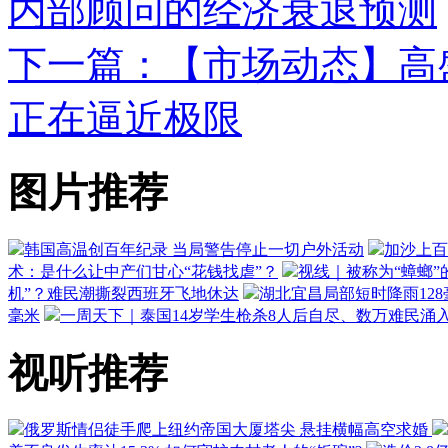
内部顾问的经济衰退预测
下一篇：【市场动态】高
正在逼近极限
图片推荐
韩国高温创百年纪录 当局警告停止一切户外活动
加沙上百
术：是什么让中产们甘心“花钱找虐”？
视线｜被称为“蟑螂”
机”？难民潮撕裂西班牙飞地休达
湖北宜昌局部短时降雨128毫
毫米
一周天下｜泰国14岁学生枪杀8人后自尽、数万难民涌
视听推荐
俄罗斯情侣徒手爬上纽约帝国大厦塔尖 悬挂横幅高空求婚