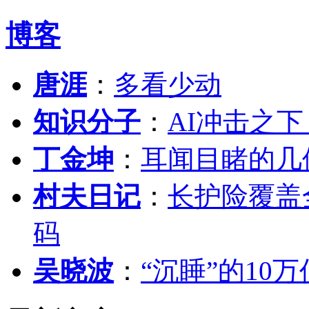
博客
唐涯
：
多看少动
知识分子
：
AI冲击之
丁金坤
：
耳闻目睹的几
村夫日记
：
长护险覆盖
码
吴晓波
：
“沉睡”的10