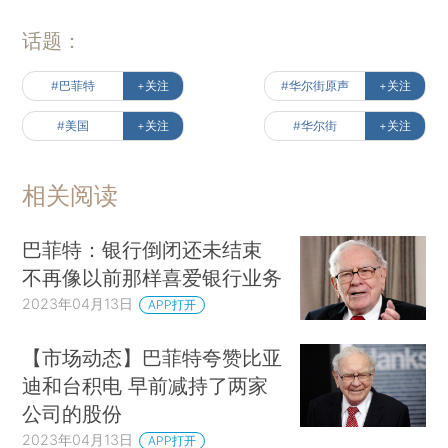
话题：
#巴菲特
+关注
#华尔街原声
+关注
#美国
+关注
#华尔街
+关注
相关阅读
巴菲特：银行倒闭还未结束
不再像以前那样喜爱银行业务
2023年04月13日
APP打开
【市场动态】巴菲特夸赞比亚
迪和台积电 早前减持了两家
公司的股份
2023年04月13日
APP打开