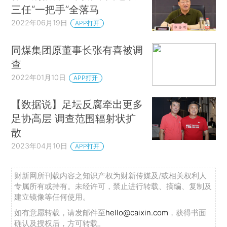
三任“一把手”全落马
2022年06月19日
APP打开
同煤集团原董事长张有喜被调
查
2022年01月10日
APP打开
【数据说】足坛反腐牵出更多
足协高层 调查范围辐射状扩
散
2023年04月10日
APP打开
财新网所刊载内容之知识产权为财新传媒及/或相关权利人
专属所有或持有。未经许可，禁止进行转载、摘编、复制及
建立镜像等任何使用。
如有意愿转载，请发邮件至
hello@caixin.com
，获得书面
确认及授权后，方可转载。