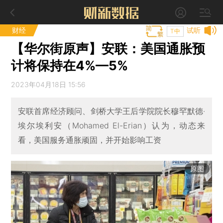
财经
试听
T中
【华尔街原声】安联：美国通胀预
计将保持在4%—5%
2023年04月18日 15:56
安联首席经济顾问、剑桥大学王后学院院长穆罕默德·
埃尔埃利安（Mohamed El-Erian）认为，动态来
看，美国服务通胀顽固，并开始影响工资
原图