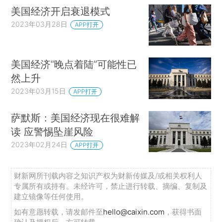
美国经济开启衰退模式
2023年03月28日
APP打开
美国经济“晚点着陆”可能性已
然上升
2023年03月15日
APP打开
萨默斯：美国经济现在很难解
读 应警惕坠崖风险
2023年02月24日
APP打开
财新网所刊载内容之知识产权为财新传媒及/或相关权利人
专属所有或持有。未经许可，禁止进行转载、摘编、复制及
建立镜像等任何使用。
如有意愿转载，请发邮件至
hello@caixin.com
，获得书面