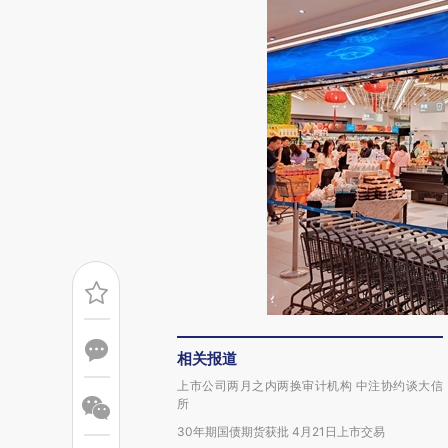
相关报道
上市公司两月之内两换审计机构 中注协约谈大信
所
30年期国债期货获批 4月21日上市交易