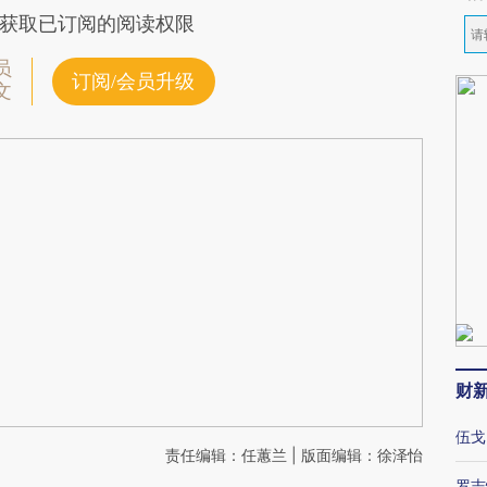
获取已订阅的阅读权限
员
订阅/会员升级
文
财
伍戈
责任编辑：任蕙兰 | 版面编辑：徐泽怡
罗志