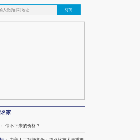
订阅
新名家
：
停不下来的价格？
恒
：
中美人工智能竞争：道路比技术更重要