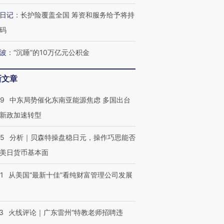
日记
：
长护险覆盖全国 筹资和服务给予将持
码
波
：
“沉睡”的10万亿元公积金
跨国走私7万
视线｜HYROX的吸金
视线｜被
检体内含3种
术：是什么让中产们甘
泽连斯基密集出访美英 索
度Z世代
新文章
心“花钱找虐”？
要防空导弹“救急”
育部长拱
59
中东局势催化东南亚能源焦虑 多国出台
新政加速转型
05
分析｜贝森特操盘稳日元，操作巧思能否
最热百城独占
视线｜不考竞赛的王虹、
何熬过48°C
美日货币基本面
38岁梅西上演帽子戏法
围棋失利的邓煜 两位菲尔
习近平抵
阿根廷3-0阿尔及利亚
兹奖得主的“非天才”拼图
再访朝鲜
1
从美国“最新十佳”看纯财富管理公司发展
3
火线评论｜广东雷州“特教老师招聘违