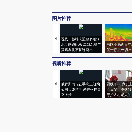
图片推荐
视线｜极端高温致多瑙河
水位跌破纪录 二战沉船与
韩国高温创百年
猛犸象化石接连露出
警告停止一切户
视听推荐
俄罗斯情侣徒手爬上纽约
视线｜60岁以
帝国大厦塔尖 悬挂横幅高
不良发生率达15.
空求婚
守护农村老人的“