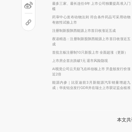
最多三家、最长连任6年 上市公司独董提高准入门
槛
药审中心发布动物法则 符合条件药品可采用动物
有效性试验上市
注册制新股陕西能源上市首日收涨近五成
夜读精选：注册制新股陕西能源上市首日收涨近五
成
首批主板注册制10只新股上市 全面超涨（更新）
上市房企首次跌破1元 退市风险隐现
AI视觉公司云天励飞在科创板上市 开盘较发行价涨
近2倍
能源内参｜比亚迪前3月新能源汽车销量增超九
成；华友钴业发行GDR并在瑞士上市获证监会核准
本文共