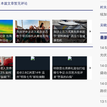
本篇文章暂无评论
村夫
续加
吴晓
西班牙休达进入紧急状态
加沙上百万流离失所者困
马航飞行员
纪录 当局
数千非法移民从摩洛哥闯
于“塑料烤箱” 高温引发健
粒摇头丸 尿
最
外活动
入
康危机
毒品
14:
光伏
14:
上老人营养
特朗普出席葬礼疑似打瞌
视线｜全球
3% 如何
造价2.8亿闲置14年 温
睡引争议 白宫怒斥批评
97个 印度如
撬动
饭碗”?
州“明珠七号”邮轮侧翻
者“堕落的白痴”
的夏天
14:0
路径
13:1