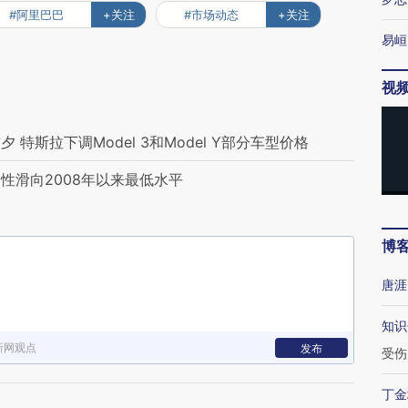
#阿里巴巴
+关注
#市场动态
+关注
易峘
视
特斯拉下调Model 3和Model Y部分车型价格
性滑向2008年以来最低水平
博
唐涯
知识
新网观点
发布
受伤
丁金