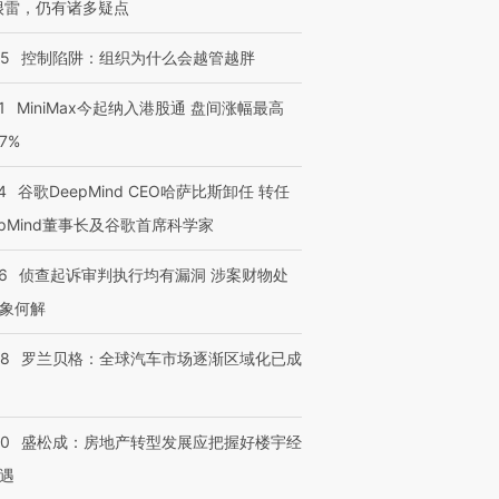
很雷，仍有诸多疑点
05
控制陷阱：组织为什么会越管越胖
1
MiniMax今起纳入港股通 盘间涨幅最高
77%
4
谷歌DeepMind CEO哈萨比斯卸任 转任
epMind董事长及谷歌首席科学家
6
侦查起诉审判执行均有漏洞 涉案财物处
象何解
58
罗兰贝格：全球汽车市场逐渐区域化已成
50
盛松成：房地产转型发展应把握好楼宇经
遇