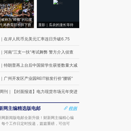
|被称为“蟑螂”的印度
代 将教育部长拱下台
显影｜瓜农的漫长等待
｜
在岸人民币兑美元汇率连日升破6.75
｜
河南“三支一扶”考试舞弊 警方介入侦查
｜
特朗普再上台后中国留学生获签数量大减
｜
广州开发区产业园REIT较发行价“腰斩”
周刊
｜
【封面报道】电力现货市场元年突进
新网主编精选版电邮
样例
新网新闻版电邮全新升级！财新网主编精心编
，每个工作日定时投递，篇篇重磅，可信可
。