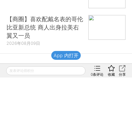
【商圈】喜欢配戴名表的哥伦
比亚新总统 商人出身拉美右
翼又一员
2026年08月09日
App 内打开
财新移动
发表评论得积分
0
条评论
收藏
分享
财新
财新周刊
Caixin
登录
网页版
订阅电邮
|
|
Copyright 财新网 All Rights Reserved