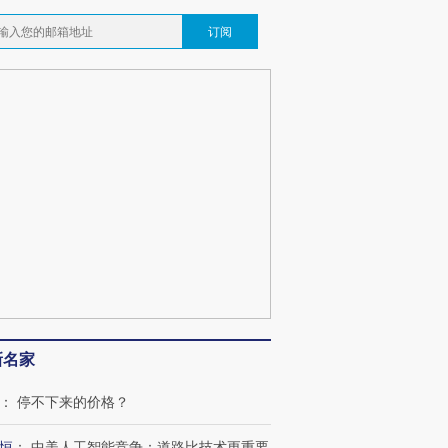
订阅
新名家
：
停不下来的价格？
恒
：
中美人工智能竞争：道路比技术更重要