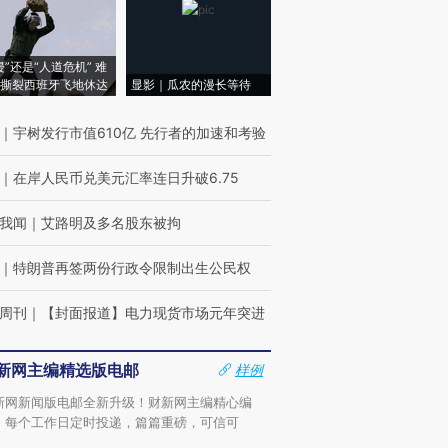
侵”还是“人道危机” 难
撕裂西班牙飞地休达
显影｜瓜农的漫长等待
｜
宇树发行市值610亿 先行者的加速和考验
｜
在岸人民币兑美元汇率连日升破6.75
我闻
｜
艾路明及多名股东被拘
｜
特朗普再签两份行政令限制出生公民权
周刊
｜
【封面报道】电力现货市场元年突进
新网主编精选版电邮
样例
新网新闻版电邮全新升级！财新网主编精心编
，每个工作日定时投递，篇篇重磅，可信可
。