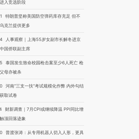
进入竞选阶段
1
特朗普坚称美国防空弹药库存充足 但不
乌克兰提供更多
24
人事观察｜上海55岁女副市长解冬进京
中国侨联副主席
45
泰国发生致命校园枪击案至少6人死亡 枪
父母亦被杀
40
河南“三支一扶”考试规模化作弊 内外勾结
获取试卷
4
财新调查｜7月CPI或继续降温 PPI同比增
触顶回落迹象
00
普渡张涛：从专用机器人切入人形，更具