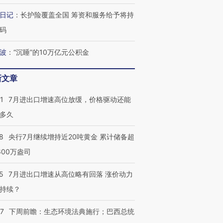
日记
：
长护险覆盖全国 筹资和服务给予将持
最热百城独占
视线｜不考竞赛的王虹、
视线｜极
码
何熬过48°C
38岁梅西上演帽子戏法
围棋失利的邓煜 两位菲尔
水位跌破
阿根廷3-0阿尔及利亚
兹奖得主的“非天才”拼图
猛犸象化
波
：
“沉睡”的10万亿元公积金
新文章
1
7月进出口增速高位放缓，价格驱动还能
多久
8
央行7月继续增持近20吨黄金 累计储备超
600万盎司
5
7月进出口增速从高位略有回落 涨价动力
持续？
07
下周前瞻：生态环境法典施行；巴西总统