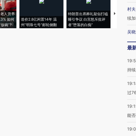
村夫
上老人营养
特朗普出席葬礼疑似打瞌
视线｜全球
续加
3% 如何
造价2.8亿闲置14年 温
睡引争议 白宫怒斥批评
97个 印度如
饭碗”?
州“明珠七号”邮轮侧翻
者“堕落的白痴”
的夏天
吴晓
最
19:5
持续
19:1
过7
19:1
能否
19: