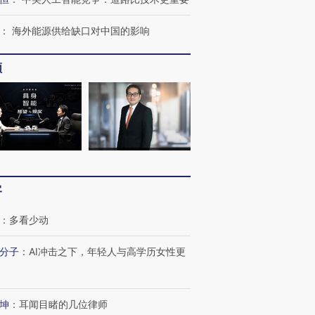
：
海外能源供给缺口对中国的影响
频
客
：
多看少动
跨国走私7万
视线｜被称为“蟑螂”的印
视线｜“入侵”还是“人道危
分子
：
AI冲击之下，年轻人与高学历女性更
检体内含3种
度Z世代 用街头抗争将教
机”？难民潮撕裂西班牙
秘鲁纳斯
育部长拱下台
飞地休达
13人遇难
坤
：
耳闻目睹的几位律师