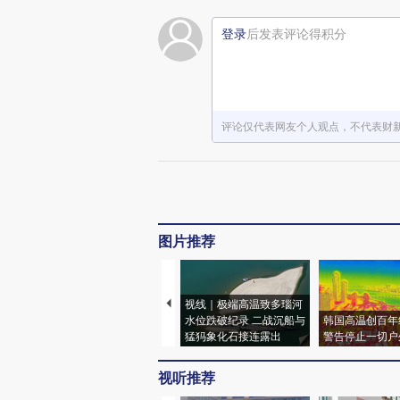
登录
后发表评论得积分
评论仅代表网友个人观点，不代表财
图片推荐
视线｜极端高温致多瑙河
水位跌破纪录 二战沉船与
韩国高温创百年
猛犸象化石接连露出
警告停止一切户
视听推荐