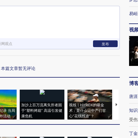
易峘
视
新网观点
发布
本篇文章暂无评论
博
唐涯
加沙上百万流离失所者困
视线｜HYROX的吸金
马航飞行员
知识
纪录 当局
于“塑料烤箱” 高温引发健
术：是什么让中产们甘
粒摇头丸 尿
外活动
康危机
心“花钱找虐”？
毒品
受伤
丁金