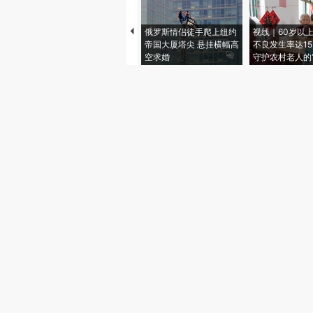
俄罗斯情侣徒手爬上纽约
视线｜60岁以
帝国大厦塔尖 悬挂横幅高
不良发生率达15.
空求婚
守护农村老人的“