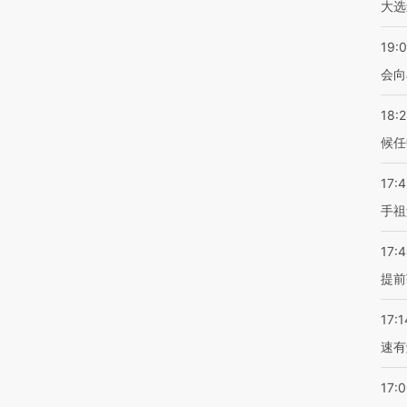
大选
19:0
会向
18:
候任
17:
手祖
17:
提前
17:1
速有
17: