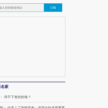
订阅
新名家
：
停不下来的价格？
恒
：
中美人工智能竞争：道路比技术更重要