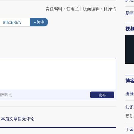
责任编辑：任蕙兰 | 版面编辑：徐泽怡
易峘
#市场动态
+关注
视
博
唐涯
新网观点
发布
知识
受伤
本篇文章暂无评论
丁金