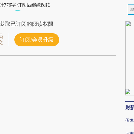
计776字 订阅后继续阅读
获取已订阅的阅读权限
员
订阅/会员升级
文
财
伍戈
罗志