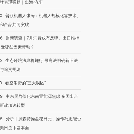
牌表现强劲｜出海·汽车
00
普渡机器人张涛：机器人规模化靠技术、
和产品共同突破
56
财新调查｜7月消费或有反弹、出口维持
 受哪些因素带动？
42
生态环境法典将施行 最高法明确新旧法
与追责规则
0
看空消费的“三大误区”
59
中东局势催化东南亚能源焦虑 多国出台
新政加速转型
05
分析｜贝森特操盘稳日元，操作巧思能否
美日货币基本面