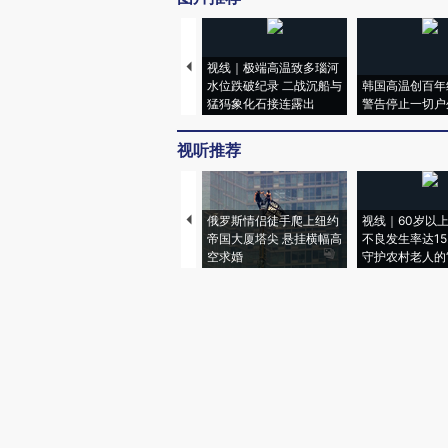
视线｜极端高温致多瑙河
水位跌破纪录 二战沉船与
韩国高温创百年
猛犸象化石接连露出
警告停止一切户
视听推荐
俄罗斯情侣徒手爬上纽约
视线｜60岁以
帝国大厦塔尖 悬挂横幅高
不良发生率达15.
空求婚
守护农村老人的“