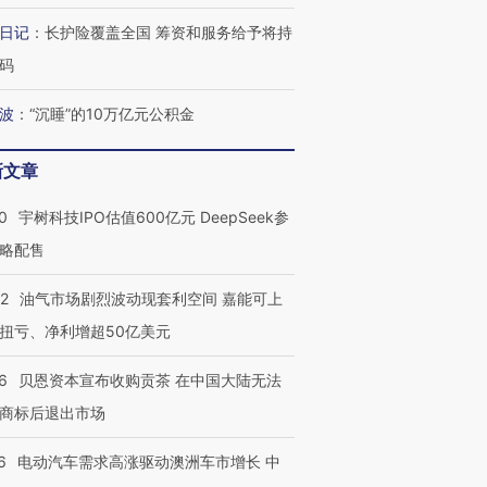
日记
：
长护险覆盖全国 筹资和服务给予将持
码
OX的吸金
马航飞行员跨国走私7万
视线｜被称为“蟑螂”的印
让中产们甘
粒摇头丸 尿检体内含3种
度Z世代 用街头抗争将教
秘鲁纳斯
”？
波
：
“沉睡”的10万亿元公积金
毒品
育部长拱下台
13人遇难
新文章
0
宇树科技IPO估值600亿元 DeepSeek参
最热百城独占
视线｜不考竞赛的王虹、
略配售
何熬过48°C
38岁梅西上演帽子戏法
围棋失利的邓煜 两位菲尔
习近平抵
阿根廷3-0阿尔及利亚
兹奖得主的“非天才”拼图
再访朝鲜
22
油气市场剧烈波动现套利空间 嘉能可上
扭亏、净利增超50亿美元
6
贝恩资本宣布收购贡茶 在中国大陆无法
商标后退出市场
6
电动汽车需求高涨驱动澳洲车市增长 中