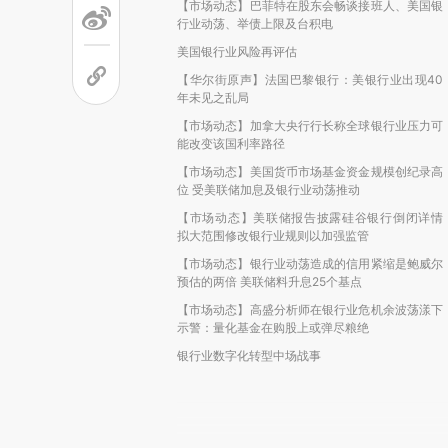
【市场动态】巴菲特在股东会畅谈接班人、美国银
行业动荡、举债上限及台积电
美国银行业风险再评估
【华尔街原声】法国巴黎银行：美银行业出现40
年未见之乱局
【市场动态】加拿大央行行长称全球银行业压力可
能改变该国利率路径
【市场动态】美国货币市场基金资金规模创纪录高
位 受美联储加息及银行业动荡推动
【市场动态】美联储报告披露硅谷银行倒闭详情
拟大范围修改银行业规则以加强监管
【市场动态】银行业动荡造成的信用紧缩是鲍威尔
预估的两倍 美联储料升息25个基点
【市场动态】高盛分析师在银行业危机余波荡漾下
示警：量化基金在购股上或弹尽粮绝
银行业数字化转型中场战事