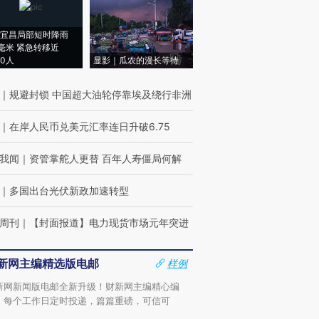
宜昌局部短时降雨
8毫米 紧急转移近
00人
显影｜瓜农的漫长等待
｜
规避封锁 中国超大油轮停靠埃及绕行非洲
｜
在岸人民币兑美元汇率连日升破6.75
我闻
｜
资管掌舵人更替 百年人寿僵局何解
｜
多国出台光伏新政加速转型
周刊
｜
【封面报道】电力现货市场元年突进
新网主编精选版电邮
样例
新网新闻版电邮全新升级！财新网主编精心编
，每个工作日定时投递，篇篇重磅，可信可
。