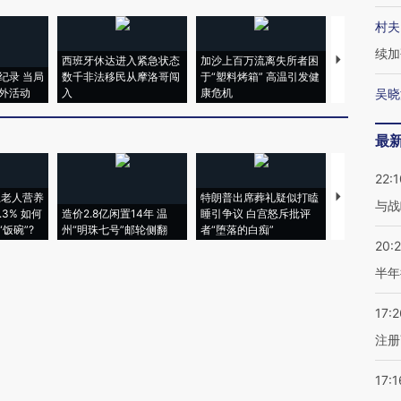
村夫
续加
西班牙休达进入紧急状态
加沙上百万流离失所者困
视线｜HYR
纪录 当局
数千非法移民从摩洛哥闯
于“塑料烤箱” 高温引发健
术：是什么
外活动
入
康危机
心“花钱找虐
吴晓
最
22:1
上老人营养
特朗普出席葬礼疑似打瞌
视线｜全球
与战
3% 如何
造价2.8亿闲置14年 温
睡引争议 白宫怒斥批评
97个 印度如
饭碗”?
州“明珠七号”邮轮侧翻
者“堕落的白痴”
的夏天
20:
半年
17:2
注册
17:1