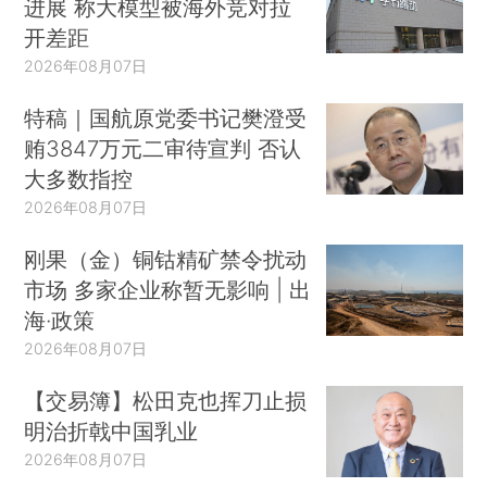
进展 称大模型被海外竞对拉
开差距
2026年08月07日
特稿｜国航原党委书记樊澄受
贿3847万元二审待宣判 否认
大多数指控
2026年08月07日
刚果（金）铜钴精矿禁令扰动
市场 多家企业称暂无影响 | 出
海·政策
2026年08月07日
【交易簿】松田克也挥刀止损
明治折戟中国乳业
2026年08月07日