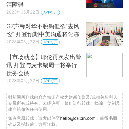
清障碍
2023年05月22日
APP打开
G7声称对华不脱钩但欲“去风
险” 拜登预期中美沟通将化冻
2023年05月22日
APP打开
【市场动态】耶伦再次发出警
讯 拜登与麦卡锡周一将举行
债务会谈
2023年05月22日
APP打开
财新网所刊载内容之知识产权为财新传媒及/或相关权利人
专属所有或持有。未经许可，禁止进行转载、摘编、复制及
建立镜像等任何使用。
如有意愿转载，请发邮件至
hello@caixin.com
，获得书面
确认及授权后，方可转载。