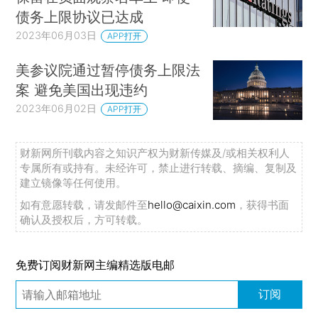
债务上限协议已达成
2023年06月03日
APP打开
美参议院通过暂停债务上限法
案 避免美国出现违约
2023年06月02日
APP打开
财新网所刊载内容之知识产权为财新传媒及/或相关权利人
专属所有或持有。未经许可，禁止进行转载、摘编、复制及
建立镜像等任何使用。
如有意愿转载，请发邮件至
hello@caixin.com
，获得书面
确认及授权后，方可转载。
免费订阅财新网主编精选版电邮
订阅