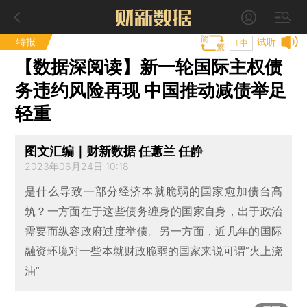
特报
试听
T中
【数据深阅读】新一轮国际主权债
务违约风险再现 中国推动减债举足
轻重
图文汇编｜财新数据 任蕙兰 任静
2023年06月24日 10:18
是什么导致一部分经济本就脆弱的国家愈加债台高
筑？一方面在于这些债务缠身的国家自身，出于政治
需要而纵容政府过度举债。另一方面，近几年的国际
融资环境对一些本就财政脆弱的国家来说可谓“火上浇
油”