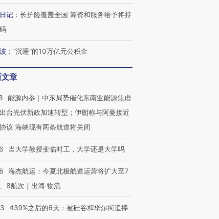
OX的吸金
马航飞行员跨国走私7万
视线｜被称为“蟑螂”的印
日记
：
长护险覆盖全国 筹资和服务给予将持
让中产们甘
粒摇头丸 尿检体内含3种
度Z世代 用街头抗争将教
秘鲁纳斯
”？
码
毒品
育部长拱下台
13人遇难
波
：
“沉睡”的10万亿元公积金
新文章
最热百城独占
视线｜不考竞赛的王虹、
何熬过48°C
38岁梅西上演帽子戏法
围棋失利的邓煜 两位菲尔
习近平抵
3
能源内参｜中东局势催化东南亚能源焦虑
阿根廷3-0阿尔及利亚
兹奖得主的“非天才”拼图
再访朝鲜
出台光伏新政加速转型；伊朗称与阿曼接近
协议 海峡现有两条航道将关闭
6
当大学教授变临时工，大学还是大学吗
8
海杰航运：今夏北极航道运营将扩大至7
、8航次｜出海·物流
53
439%之后的6天：被硅谷和华尔街追捧