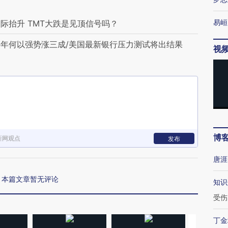
易峘
际抬升 TMT大跌是见顶信号吗？
年何以强势涨三成/美国最新银行压力测试将出结果
视
博
新网观点
发布
唐涯
本篇文章暂无评论
知识
受伤
丁金