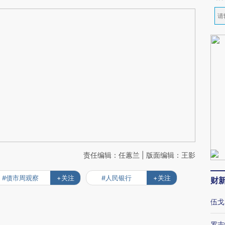
责任编辑：任蕙兰 | 版面编辑：王影
#债市周观察
+关注
#人民银行
+关注
财
伍戈
罗志