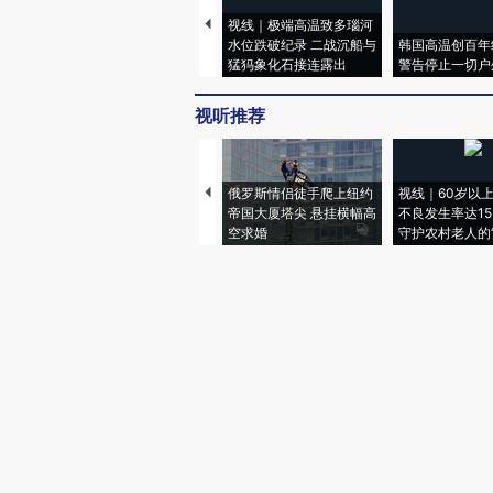
视线｜极端高温致多瑙河
水位跌破纪录 二战沉船与
韩国高温创百年
猛犸象化石接连露出
警告停止一切户
视听推荐
俄罗斯情侣徒手爬上纽约
视线｜60岁以
帝国大厦塔尖 悬挂横幅高
不良发生率达15.
空求婚
守护农村老人的“