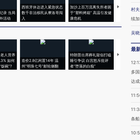
西班牙休达进入紧急状态
加沙上百万流离失所者困
视线｜HYR
村夫
纪录 当局
数千非法移民从摩洛哥闯
于“塑料烤箱” 高温引发健
术：是什么
外活动
入
康危机
心“花钱找虐
续加
吴晓
最
上老人营养
特朗普出席葬礼疑似打瞌
视线｜全球
3% 如何
造价2.8亿闲置14年 温
睡引争议 白宫怒斥批评
97个 印度如
12:1
饭碗”?
州“明珠七号”邮轮侧翻
者“堕落的白痴”
的夏天
多国
达成
11:5
11:3
条船
10: