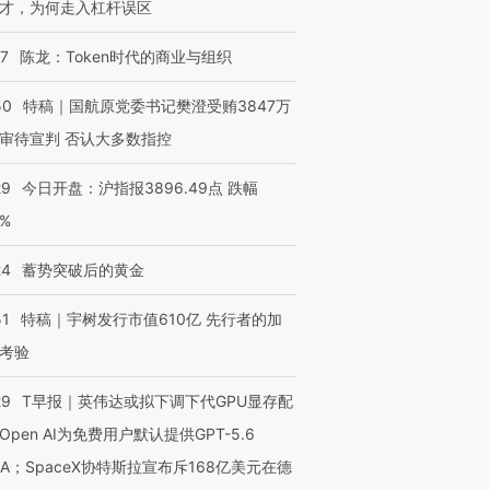
才，为何走入杠杆误区
07
陈龙：Token时代的商业与组织
50
特稿｜国航原党委书记樊澄受贿3847万
审待宣判 否认大多数指控
29
今日开盘：沪指报3896.49点 跌幅
0%
24
蓄势突破后的黄金
51
特稿｜宇树发行市值610亿 先行者的加
考验
29
T早报｜英伟达或拟下调下代GPU显存配
Open AI为免费用户默认提供GPT-5.6
NA；SpaceX协特斯拉宣布斥168亿美元在德