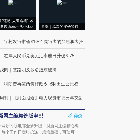
侵”还是“人道危机” 难
撕裂西班牙飞地休达
显影｜瓜农的漫长等待
｜
宇树发行市值610亿 先行者的加速和考验
｜
在岸人民币兑美元汇率连日升破6.75
我闻
｜
艾路明及多名股东被拘
｜
特朗普再签两份行政令限制出生公民权
周刊
｜
【封面报道】电力现货市场元年突进
新网主编精选版电邮
样例
新网新闻版电邮全新升级！财新网主编精心编
，每个工作日定时投递，篇篇重磅，可信可
。