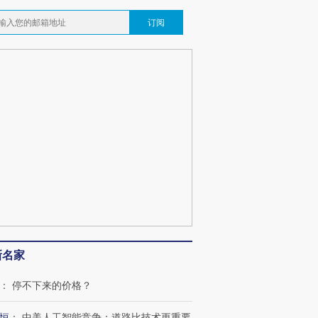
订阅
新名家
：
停不下来的价格？
恒
：
中美人工智能竞争：道路比技术更重要