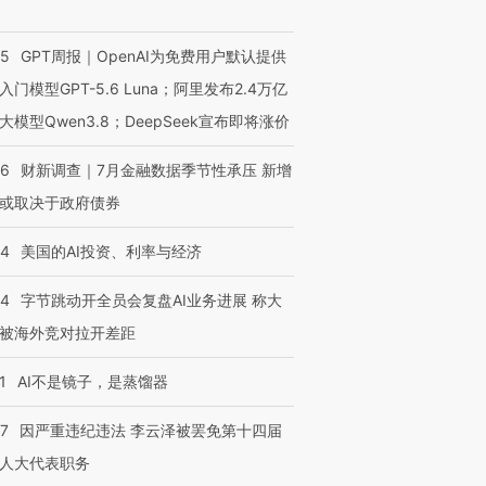
55
GPT周报｜OpenAI为免费用户默认提供
入门模型GPT-5.6 Luna；阿里发布2.4万亿
大模型Qwen3.8；DeepSeek宣布即将涨价
46
财新调查｜7月金融数据季节性承压 新增
或取决于政府债券
44
美国的AI投资、利率与经济
44
字节跳动开全员会复盘AI业务进展 称大
被海外竞对拉开差距
1
AI不是镜子，是蒸馏器
07
因严重违纪违法 李云泽被罢免第十四届
人大代表职务