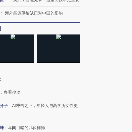
：
海外能源供给缺口对中国的影响
频
跨国走私7万
视线｜被称为“蟑螂”的印
视线｜“入侵”还是“人道危
客
检体内含3种
度Z世代 用街头抗争将教
机”？难民潮撕裂西班牙
秘鲁纳斯
育部长拱下台
飞地休达
13人遇难
：
多看少动
分子
：
AI冲击之下，年轻人与高学历女性更
最热百城独占
视线｜不考竞赛的王虹、
视线｜极
坤
：
耳闻目睹的几位律师
何熬过48°C
38岁梅西上演帽子戏法
围棋失利的邓煜 两位菲尔
水位跌破