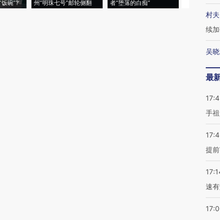
饭碗”?
州“明珠七号”邮轮侧翻
者“堕落的白痴”
的夏天
村夫
续加
吴晓
最
17:
手祖
17:
提前
17:1
速有
17: