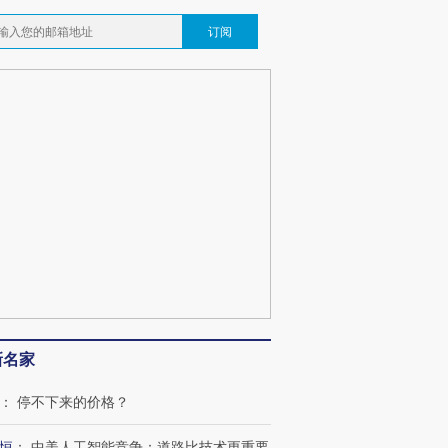
订阅
新名家
：
停不下来的价格？
恒
：
中美人工智能竞争：道路比技术更重要