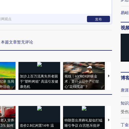
易峘
新网观点
发布
视
本篇文章暂无评论
加沙上百万流离失所者困
视线｜HYROX的吸金
马航飞行员
博
纪录 当局
于“塑料烤箱” 高温引发健
术：是什么让中产们甘
粒摇头丸 尿
外活动
康危机
心“花钱找虐”？
毒品
唐涯
知识
受伤
上老人营养
特朗普出席葬礼疑似打瞌
视线｜全球
丁金
3% 如何
造价2.8亿闲置14年 温
睡引争议 白宫怒斥批评
97个 印度如