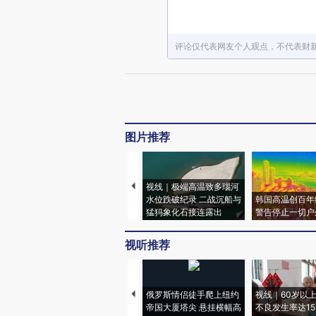
评论仅代表网友个人观点，不代表财
图片推荐
视线｜极端高温致多瑙河
水位跌破纪录 二战沉船与
韩国高温创百年
猛犸象化石接连露出
警告停止一切户
视听推荐
俄罗斯情侣徒手爬上纽约
视线｜60岁以
帝国大厦塔尖 悬挂横幅高
不良发生率达15.