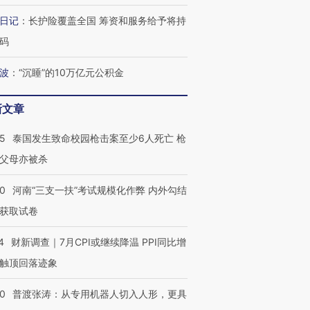
阿根廷3-0阿尔及利亚
兹奖得主的“非天才”拼图
猛犸象化
日记
：
长护险覆盖全国 筹资和服务给予将持
码
波
：
“沉睡”的10万亿元公积金
新文章
45
泰国发生致命校园枪击案至少6人死亡 枪
父母亦被杀
40
河南“三支一扶”考试规模化作弊 内外勾结
获取试卷
4
财新调查｜7月CPI或继续降温 PPI同比增
触顶回落迹象
00
普渡张涛：从专用机器人切入人形，更具