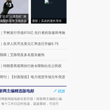
侵”还是“人道危机” 难
撕裂西班牙飞地休达
显影｜瓜农的漫长等待
｜
宇树发行市值610亿 先行者的加速和考验
｜
在岸人民币兑美元汇率连日升破6.75
我闻
｜
艾路明及多名股东被拘
｜
特朗普再签两份行政令限制出生公民权
周刊
｜
【封面报道】电力现货市场元年突进
新网主编精选版电邮
样例
新网新闻版电邮全新升级！财新网主编精心编
，每个工作日定时投递，篇篇重磅，可信可
。