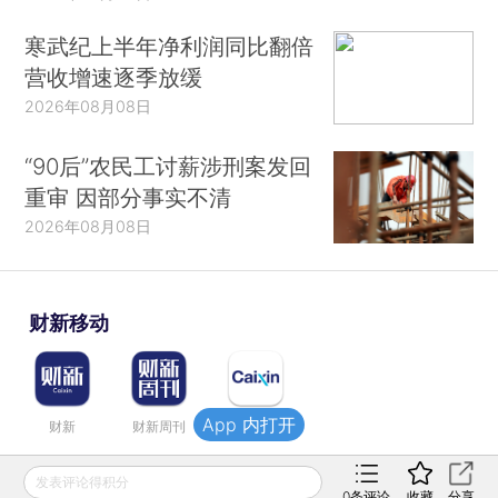
寒武纪上半年净利润同比翻倍
营收增速逐季放缓
2026年08月08日
“90后”农民工讨薪涉刑案发回
重审 因部分事实不清
2026年08月08日
财新移动
App 内打开
财新
财新周刊
Caixin
发表评论得积分
登录
网页版
订阅电邮
|
|
0
条评论
收藏
分享