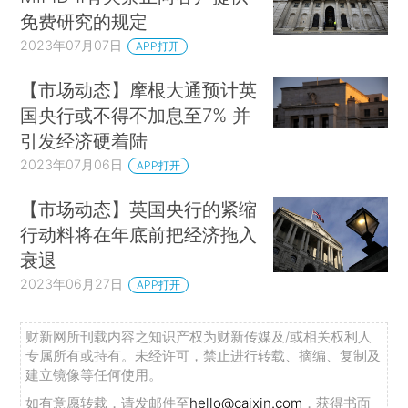
免费研究的规定
2023年07月07日
APP打开
【市场动态】摩根大通预计英
国央行或不得不加息至7% 并
引发经济硬着陆
2023年07月06日
APP打开
【市场动态】英国央行的紧缩
行动料将在年底前把经济拖入
衰退
2023年06月27日
APP打开
财新网所刊载内容之知识产权为财新传媒及/或相关权利人
专属所有或持有。未经许可，禁止进行转载、摘编、复制及
建立镜像等任何使用。
如有意愿转载，请发邮件至
hello@caixin.com
，获得书面