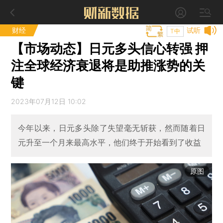
财经
试听
T中
【市场动态】日元多头信心转强 押
注全球经济衰退将是助推涨势的关
键
2023年07月12日 10:02
今年以来，日元多头除了失望毫无斩获，然而随着日
元升至一个月来最高水平，他们终于开始看到了收益
原图