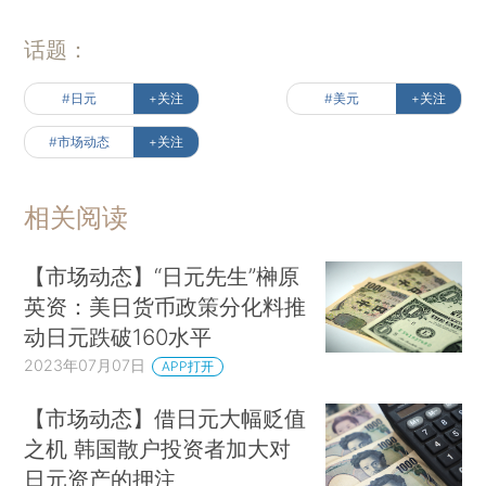
话题：
#日元
+关注
#美元
+关注
#市场动态
+关注
相关阅读
【市场动态】“日元先生”榊原
英资：美日货币政策分化料推
动日元跌破160水平
2023年07月07日
APP打开
【市场动态】借日元大幅贬值
之机 韩国散户投资者加大对
日元资产的押注