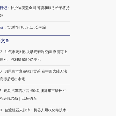
日记
：
长护险覆盖全国 筹资和服务给予将持
码
波
：
“沉睡”的10万亿元公积金
最热百城独占
视线｜不考竞赛的王虹、
何熬过48°C
38岁梅西上演帽子戏法
围棋失利的邓煜 两位菲尔
习近平抵
阿根廷3-0阿尔及利亚
兹奖得主的“非天才”拼图
再访朝鲜
新文章
22
油气市场剧烈波动现套利空间 嘉能可上
扭亏、净利增超50亿美元
6
贝恩资本宣布收购贡茶 在中国大陆无法
商标后退出市场
6
电动汽车需求高涨驱动澳洲车市增长 中
牌表现强劲｜出海·汽车
00
普渡机器人张涛：机器人规模化靠技术、