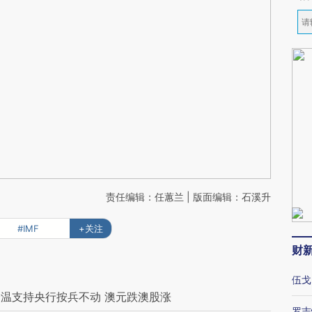
责任编辑：任蕙兰 | 版面编辑：石溪升
#IMF
+关注
财
伍戈
温支持央行按兵不动 澳元跌澳股涨
罗志