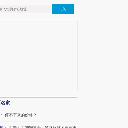
订阅
新名家
：
停不下来的价格？
恒
：
中美人工智能竞争：道路比技术更重要