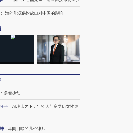
：
海外能源供给缺口对中国的影响
频
客
：
多看少动
分子
：
AI冲击之下，年轻人与高学历女性更
OX的吸金
马航飞行员跨国走私7万
视线｜被称为“蟑螂”的印
让中产们甘
粒摇头丸 尿检体内含3种
度Z世代 用街头抗争将教
秘鲁纳斯
坤
：
耳闻目睹的几位律师
”？
毒品
育部长拱下台
13人遇难