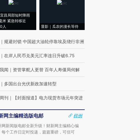
宜昌局部短时降雨
8毫米 紧急转移近
00人
显影｜瓜农的漫长等待
｜
规避封锁 中国超大油轮停靠埃及绕行非洲
｜
在岸人民币兑美元汇率连日升破6.75
我闻
｜
资管掌舵人更替 百年人寿僵局何解
｜
多国出台光伏新政加速转型
周刊
｜
【封面报道】电力现货市场元年突进
新网主编精选版电邮
样例
新网新闻版电邮全新升级！财新网主编精心编
，每个工作日定时投递，篇篇重磅，可信可
。