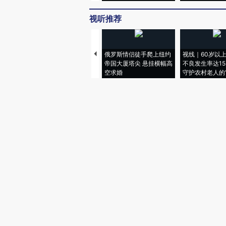
视听推荐
俄罗斯情侣徒手爬上纽约
视线｜60岁以
帝国大厦塔尖 悬挂横幅高
不良发生率达15.
空求婚
守护农村老人的“