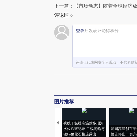
下一篇：【市场动态】随着全球经济放
评论区
0
登录
后发表评论得积分
评论仅代表网友个人观点，不代表财
图片推荐
视线｜极端高温致多瑙河
水位跌破纪录 二战沉船与
韩国高温创百年
猛犸象化石接连露出
警告停止一切户