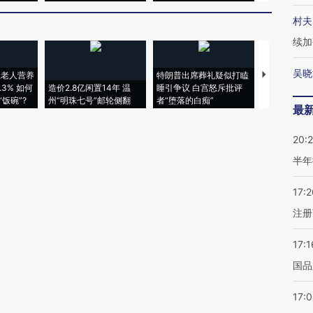
村夫
续加
吴晓
上老人营养
特朗普出席葬礼疑似打瞌
视线｜全球
3% 如何
造价2.8亿闲置14年 温
睡引争议 白宫怒斥批评
97个 印度如
饭碗”?
州“明珠七号”邮轮侧翻
者“堕落的白痴”
的夏天
最
20:
半年
17:2
注册
17:1
国品
17: