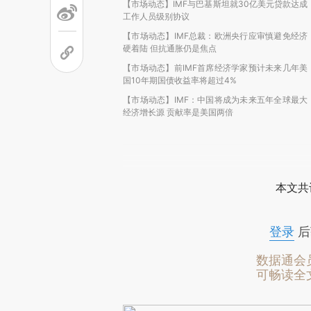
【市场动态】IMF与巴基斯坦就30亿美元贷款达成
工作人员级别协议
【市场动态】IMF总裁：欧洲央行应审慎避免经济
硬着陆 但抗通胀仍是焦点
【市场动态】前IMF首席经济学家预计未来几年美
国10年期国债收益率将超过4%
【市场动态】IMF：中国将成为未来五年全球最大
经济增长源 贡献率是美国两倍
本文共
登录
后
数据通会
可畅读全