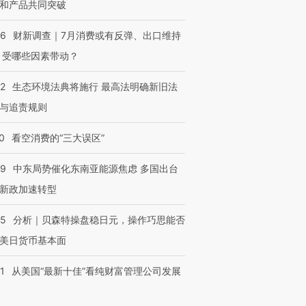
和产品共同突破
56
财新调查｜7月消费或有反弹、出口维持
 受哪些因素带动？
42
生态环境法典将施行 最高法明确新旧法
与追责规则
0
看空消费的“三大误区”
59
中东局势催化东南亚能源焦虑 多国出台
新政加速转型
05
分析｜贝森特操盘稳日元，操作巧思能否
美日货币基本面
1
从美国“最新十佳”看纯财富管理公司发展