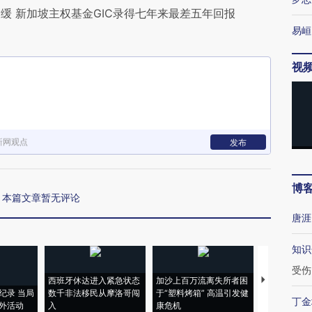
缓 新加坡主权基金GIC录得七年来最差五年回报
易峘
视
新网观点
发布
博
本篇文章暂无评论
唐涯
知识
受伤
西班牙休达进入紧急状态
加沙上百万流离失所者困
视线｜HYR
纪录 当局
数千非法移民从摩洛哥闯
于“塑料烤箱” 高温引发健
术：是什么
丁金
外活动
入
康危机
心“花钱找虐