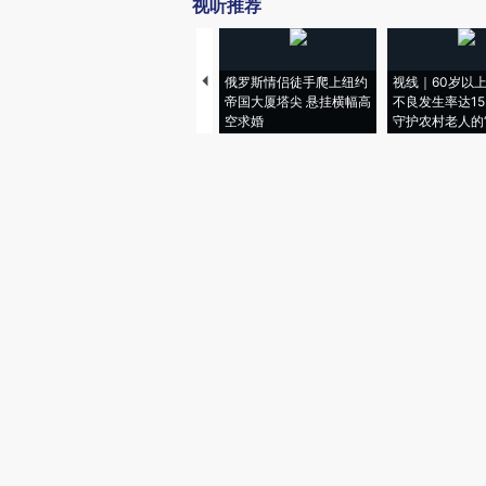
视听推荐
俄罗斯情侣徒手爬上纽约
视线｜60岁以
帝国大厦塔尖 悬挂横幅高
不良发生率达15.
空求婚
守护农村老人的“