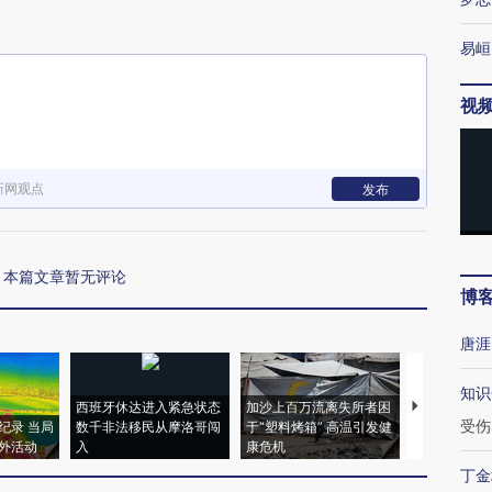
易峘
视
新网观点
发布
本篇文章暂无评论
博
唐涯
知识
西班牙休达进入紧急状态
加沙上百万流离失所者困
视线｜HYR
受伤
纪录 当局
数千非法移民从摩洛哥闯
于“塑料烤箱” 高温引发健
术：是什么
外活动
入
康危机
心“花钱找虐
丁金