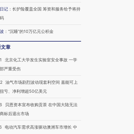
日记
：
长护险覆盖全国 筹资和服务给予将持
码
最热百城独占
视线｜不考竞赛的王虹、
何熬过48°C
38岁梅西上演帽子戏法
围棋失利的邓煜 两位菲尔
习近平抵
波
：
“沉睡”的10万亿元公积金
阿根廷3-0阿尔及利亚
兹奖得主的“非天才”拼图
再访朝鲜
新文章
1
北京化工大学发生实验室安全事故 一学
部严重受伤
22
油气市场剧烈波动现套利空间 嘉能可上
扭亏、净利增超50亿美元
6
贝恩资本宣布收购贡茶 在中国大陆无法
商标后退出市场
6
电动汽车需求高涨驱动澳洲车市增长 中