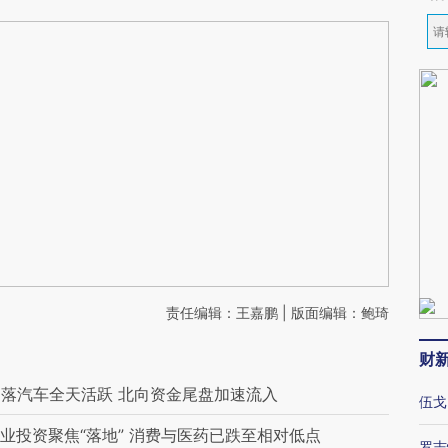
责任编辑：王嘉鹏 | 版面编辑：鲍琦
财
落汽车全天活跃 北向资金尾盘加速流入
伍戈
业投资聚焦“落地” 消费与医药已跌至相对低点
罗志