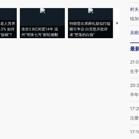
村夫
续加
上老人营养
特朗普出席葬礼疑似打瞌
视线｜全球
3% 如何
造价2.8亿闲置14年 温
睡引争议 白宫怒斥批评
97个 印度如
吴晓
饭碗”?
州“明珠七号”邮轮侧翻
者“堕落的白痴”
的夏天
最
21:0
生手
20:
半年
17:2
注册
17:1