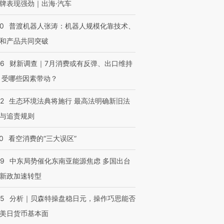
牌表现强劲｜出海·汽车
00
普渡机器人张涛：机器人规模化靠技术、
和产品共同突破
56
财新调查｜7月消费或有反弹、出口维持
 受哪些因素带动？
42
生态环境法典将施行 最高法明确新旧法
与追责规则
0
看空消费的“三大误区”
59
中东局势催化东南亚能源焦虑 多国出台
新政加速转型
05
分析｜贝森特操盘稳日元，操作巧思能否
美日货币基本面