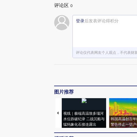
评论区
0
登录
后发表评论得积分
评论仅代表网友个人观点，不代表财
图片推荐
视线｜极端高温致多瑙河
水位跌破纪录 二战沉船与
韩国高温创百年
猛犸象化石接连露出
警告停止一切户