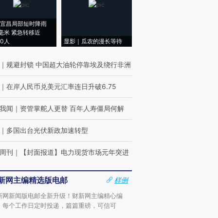
宜昌局部短时降雨
8毫米 紧急转移近
00人
显影｜瓜农的漫长等待
｜
规避封锁 中国超大油轮停靠埃及绕行非洲
｜
在岸人民币兑美元汇率连日升破6.75
我闻
｜
资管掌舵人更替 百年人寿僵局何解
｜
多国出台光伏新政加速转型
周刊
｜
【封面报道】电力现货市场元年突进
新网主编精选版电邮
样例
新网新闻版电邮全新升级！财新网主编精心编
，每个工作日定时投递，篇篇重磅，可信可
。