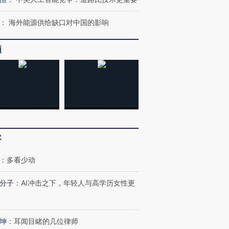
：
海外能源供给缺口对中国的影响
频
客
：
多看少动
分子
：
AI冲击之下，年轻人与高学历女性更
OX的吸金
马航飞行员跨国走私7万
视线｜被称为“蟑螂”的印
让中产们甘
粒摇头丸 尿检体内含3种
度Z世代 用街头抗争将教
秘鲁纳斯
”？
毒品
育部长拱下台
13人遇难
坤
：
耳闻目睹的几位律师