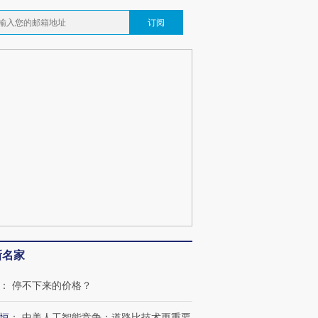
订阅
新名家
：
停不下来的价格？
恒
：
中美人工智能竞争：道路比技术更重要