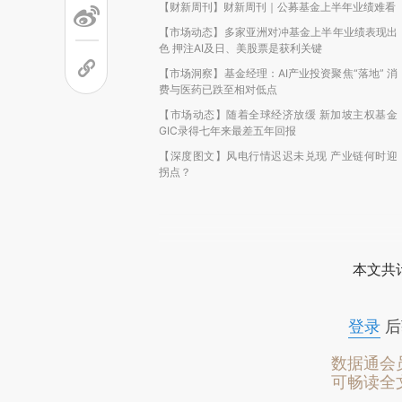
【财新周刊】财新周刊｜公募基金上半年业绩难看
【市场动态】多家亚洲对冲基金上半年业绩表现出
色 押注AI及日、美股票是获利关键
【市场洞察】基金经理：AI产业投资聚焦“落地” 消
费与医药已跌至相对低点
【市场动态】随着全球经济放缓 新加坡主权基金
GIC录得七年来最差五年回报
【深度图文】风电行情迟迟未兑现 产业链何时迎
拐点？
本文共计
登录
后
数据通会
可畅读全