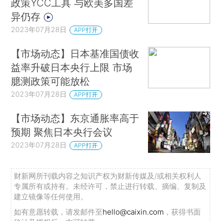
政策YCC工具 与欧美多国差
异仍存
2023年07月28日
APP打开
【市场动态】日本基准国债收
益率升破日本央行上限 市场
臆测政策可能放松
2023年07月28日
APP打开
【市场动态】东京通胀率高于
预期 聚焦日本央行会议
2023年07月28日
APP打开
财新网所刊载内容之知识产权为财新传媒及/或相关权利人
专属所有或持有。未经许可，禁止进行转载、摘编、复制及
建立镜像等任何使用。
如有意愿转载，请发邮件至
hello@caixin.com
，获得书面