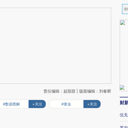
责任编辑：赵甜甜 | 版面编辑：刘春辉
财
#数据图解
+关注
#黄金
+关注
伍戈
罗志