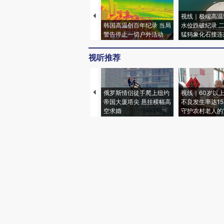
视线｜极端高温
韩国高温创百年纪录 当局
水位跌破纪录 
警告停止一切户外活动
猛犸象化石接连
视听推荐
俄罗斯情侣徒手爬上纽约
视线｜60岁以
帝国大厦塔尖 悬挂横幅高
不良发生率达15.
空求婚
守护农村老人的“