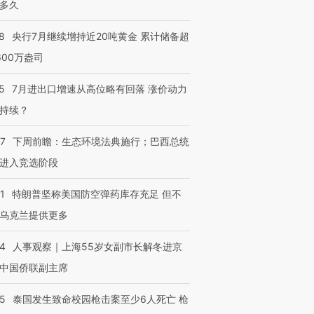
多久
8
央行7月继续增持近20吨黄金 累计储备超
600万盎司
5
7月进出口增速从高位略有回落 涨价动力
持续？
07
下周前瞻：生态环境法典施行；巴西总统
进入竞选阶段
1
特朗普坚称美国防空弹药库存充足 但不
乌克兰提供更多
24
人事观察｜上海55岁女副市长解冬进京
中国侨联副主席
45
泰国发生致命校园枪击案至少6人死亡 枪