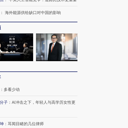
：
海外能源供给缺口对中国的影响
频
客
：
多看少动
分子
：
AI冲击之下，年轻人与高学历女性更
坤
：
耳闻目睹的几位律师