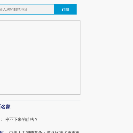
订阅
新名家
：
停不下来的价格？
恒
：
中美人工智能竞争：道路比技术更重要