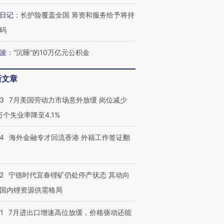
日记
：
长护险覆盖全国 筹资和服务给予将持
跨国走私7万
视线｜被称为“蟑螂”的印
视线｜“入侵”还是“人道危
检体内含3种
度Z世代 用街头抗争将教
机”？难民潮撕裂西班牙
秘鲁纳斯
码
育部长拱下台
飞地休达
13人遇难
波
：
“沉睡”的10万亿元公积金
新文章
视线｜全球最热百城独占
视线｜不
43
7月美国劳动力市场意外放缓 岗位减少
年纪录 当局
97个 印度如何熬过48°C
38岁梅西上演帽子戏法
围棋失利
切户外活动
的夏天
阿根廷3-0阿尔及利亚
兹奖得主
3万个失业率降至4.1%
14
海外金融专才回流香港 外籍工作签证翻
2
宁德时代宜春锂矿仍处停产状态 其动向
国内锂资源供需格局
1
7月进出口增速高位放缓，价格驱动还能