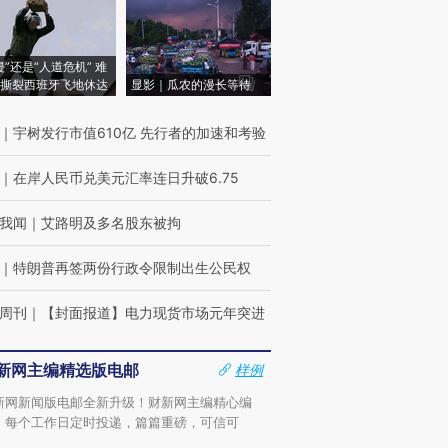
侵”还是“人道危机” 难
撕裂西班牙飞地休达
显影｜瓜农的漫长等待
｜
宇树发行市值610亿 先行者的加速和考验
｜
在岸人民币兑美元汇率连日升破6.75
我闻
｜
艾路明及多名股东被拘
｜
特朗普再签两份行政令限制出生公民权
周刊
｜
【封面报道】电力现货市场元年突进
新网主编精选版电邮
样例
新网新闻版电邮全新升级！财新网主编精心编
，每个工作日定时投递，篇篇重磅，可信可
。