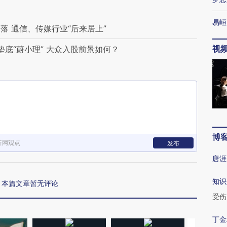
易峘
 通信、传媒行业“后来居上”
视
底“蔚小理” 大众入股前景如何？
博
新网观点
发布
唐涯
知识
本篇文章暂无评论
受伤
丁金