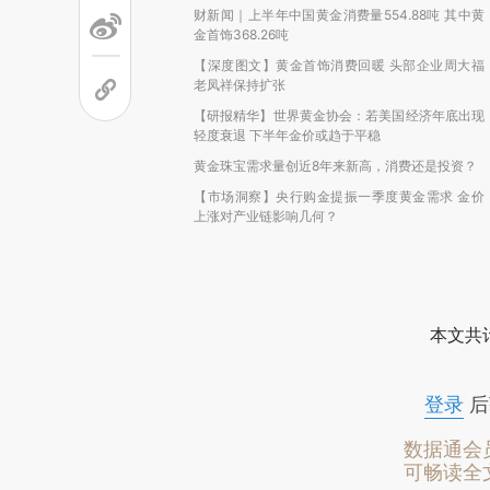
财新闻｜上半年中国黄金消费量554.88吨 其中黄
金首饰368.26吨
【深度图文】黄金首饰消费回暖 头部企业周大福
老凤祥保持扩张
【研报精华】世界黄金协会：若美国经济年底出现
轻度衰退 下半年金价或趋于平稳
黄金珠宝需求量创近8年来新高，消费还是投资？
【市场洞察】央行购金提振一季度黄金需求 金价
上涨对产业链影响几何？
本文共计
登录
后
数据通会
可畅读全