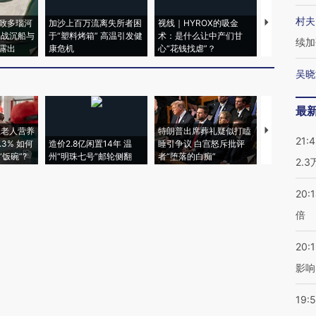
村夫
致多瑙河
加沙上百万流离失所者困
视线｜HYROX的吸金
马航飞行员
二战沉船与
于“塑料烤箱” 高温引发健
术：是什么让中产们甘
粒摇头丸 尿
续加
露出
康危机
心“花钱找虐”？
毒品
吴晓
最
上老人营养
特朗普出席葬礼疑似打瞌
21:
3% 如何
造价2.8亿闲置14年 温
睡引争议 白宫怒斥批评
韩国高温创百
饭碗”?
州“明珠七号”邮轮侧翻
者“堕落的白痴”
警告停止一
2.
20:
倍
20:1
影响
19:5