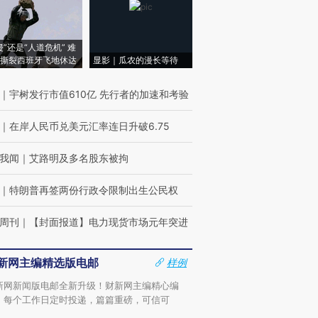
侵”还是“人道危机” 难
撕裂西班牙飞地休达
显影｜瓜农的漫长等待
｜
宇树发行市值610亿 先行者的加速和考验
｜
在岸人民币兑美元汇率连日升破6.75
我闻
｜
艾路明及多名股东被拘
｜
特朗普再签两份行政令限制出生公民权
周刊
｜
【封面报道】电力现货市场元年突进
新网主编精选版电邮
样例
新网新闻版电邮全新升级！财新网主编精心编
，每个工作日定时投递，篇篇重磅，可信可
。