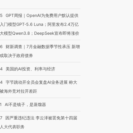
55
GPT周报｜OpenAI为免费用户默认提供
入门模型GPT-5.6 Luna；阿里发布2.4万亿
大模型Qwen3.8；DeepSeek宣布即将涨价
46
财新调查｜7月金融数据季节性承压 新增
或取决于政府债券
44
美国的AI投资、利率与经济
44
字节跳动开全员会复盘AI业务进展 称大
被海外竞对拉开差距
1
AI不是镜子，是蒸馏器
07
因严重违纪违法 李云泽被罢免第十四届
人大代表职务