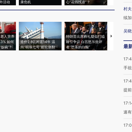
外活动
康危机
心“花钱找虐”？
毒品
村夫
续加
吴晓
上老人营养
特朗普出席葬礼疑似打瞌
视线｜全球
3% 如何
造价2.8亿闲置14年 温
睡引争议 白宫怒斥批评
97个 印度如
最
饭碗”?
州“明珠七号”邮轮侧翻
者“堕落的白痴”
的夏天
17:
手祖
17:
提前
17:1
速有
17: