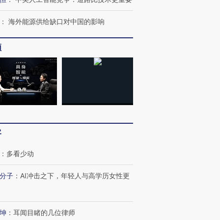
：
海外能源供给缺口对中国的影响
频
客
：
多看少动
分子
：
AI冲击之下，年轻人与高学历女性更
跨国走私7万
视线｜被称为“蟑螂”的印
视线｜“入侵”还是“人道危
坤
：
耳闻目睹的几位律师
检体内含3种
度Z世代 用街头抗争将教
机”？难民潮撕裂西班牙
秘鲁纳斯