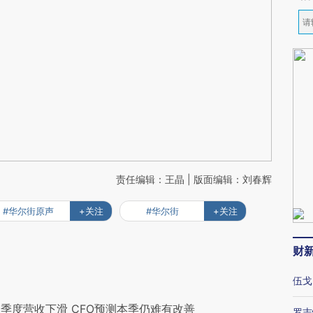
责任编辑：王晶 | 版面编辑：刘春辉
#华尔街原声
+关注
#华尔街
+关注
财
伍戈
季度营收下滑 CFO预测本季仍难有改善
罗志