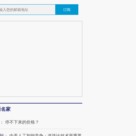
订阅
新名家
：
停不下来的价格？
恒
：
中美人工智能竞争：道路比技术更重要