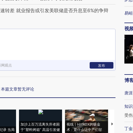
速转差 就业报告或引发美联储是否升息至6%的争辩
易峘
视
新网观点
发布
博
本篇文章暂无评论
唐涯
知识
受伤
加沙上百万流离失所者困
视线｜HYROX的吸金
马航飞行员
丁金
纪录 当局
于“塑料烤箱” 高温引发健
术：是什么让中产们甘
粒摇头丸 尿