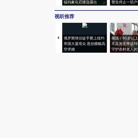
猛犸象化石接连露出
警告停止一切户
视听推荐
俄罗斯情侣徒手爬上纽约
视线｜60岁以
帝国大厦塔尖 悬挂横幅高
不良发生率达15.
空求婚
守护农村老人的“