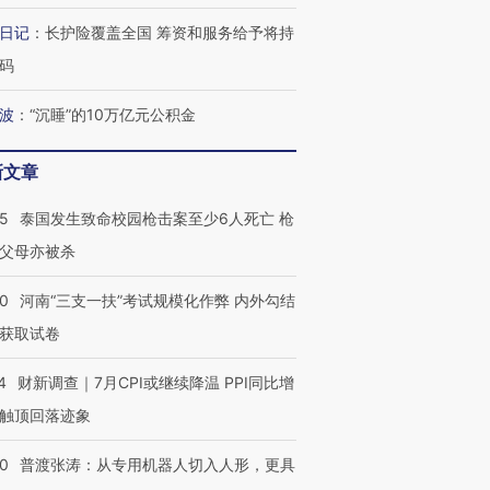
育部长拱下台
飞地休达
13人遇难
日记
：
长护险覆盖全国 筹资和服务给予将持
码
波
：
“沉睡”的10万亿元公积金
最热百城独占
视线｜不考竞赛的王虹、
视线｜极
何熬过48°C
38岁梅西上演帽子戏法
围棋失利的邓煜 两位菲尔
水位跌破
新文章
阿根廷3-0阿尔及利亚
兹奖得主的“非天才”拼图
猛犸象化
45
泰国发生致命校园枪击案至少6人死亡 枪
父母亦被杀
40
河南“三支一扶”考试规模化作弊 内外勾结
获取试卷
4
财新调查｜7月CPI或继续降温 PPI同比增
触顶回落迹象
00
普渡张涛：从专用机器人切入人形，更具