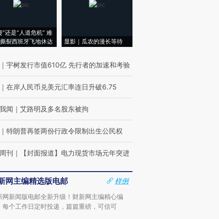
侵”还是“人道危机” 难
撕裂西班牙飞地休达
显影｜瓜农的漫长等待
｜
宇树发行市值610亿 先行者的加速和考验
｜
在岸人民币兑美元汇率连日升破6.75
我闻
｜
艾路明及多名股东被拘
｜
特朗普再签两份行政令限制出生公民权
周刊
｜
【封面报道】电力现货市场元年突进
新网主编精选版电邮
样例
新网新闻版电邮全新升级！财新网主编精心编
，每个工作日定时投递，篇篇重磅，可信可
。