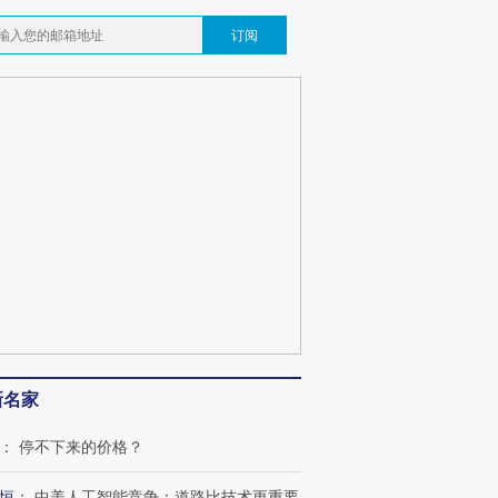
订阅
新名家
：
停不下来的价格？
恒
：
中美人工智能竞争：道路比技术更重要