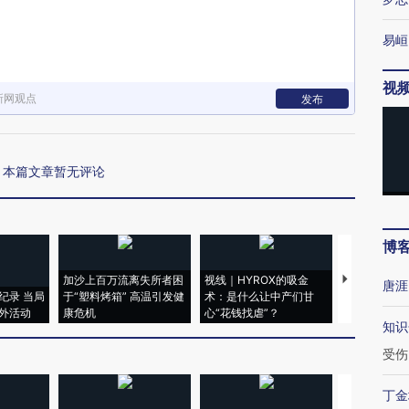
易峘
视
新网观点
发布
本篇文章暂无评论
博
加沙上百万流离失所者困
视线｜HYROX的吸金
马航飞行员
唐涯
纪录 当局
于“塑料烤箱” 高温引发健
术：是什么让中产们甘
粒摇头丸 尿
外活动
康危机
心“花钱找虐”？
毒品
知识
受伤
丁金