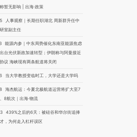
称暂无影响 | 出海·政策
25
人事观察｜长期任职湖北 周新群升任中
研室副主任
3
能源内参｜中东局势催化东南亚能源焦虑
出台光伏新政加速转型；伊朗称与阿曼接近
协议 海峡现有两条航道将关闭
6
当大学教授变临时工，大学还是大学吗
8
海杰航运：今夏北极航道运营将扩大至7
、8航次｜出海·物流
53
439%之后的6天：被硅谷和华尔街追捧
才，为何走入杠杆误区