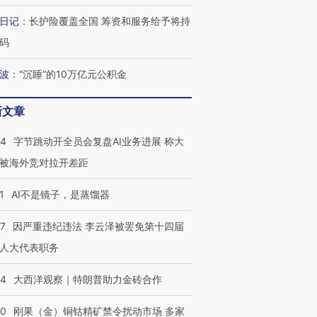
最热百城独占
视线｜不考竞赛的王虹、
日记
：
长护险覆盖全国 筹资和服务给予将持
何熬过48°C
38岁梅西上演帽子戏法
围棋失利的邓煜 两位菲尔
习近平抵
阿根廷3-0阿尔及利亚
兹奖得主的“非天才”拼图
再访朝鲜
码
波
：
“沉睡”的10万亿元公积金
新文章
44
字节跳动开全员会复盘AI业务进展 称大
被海外竞对拉开差距
1
AI不是镜子，是蒸馏器
07
因严重违纪违法 李云泽被罢免第十四届
人大代表职务
44
大西洋观察｜特朗普助力金砖合作
40
刚果（金）铜钴精矿禁令扰动市场 多家