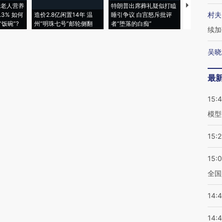
上老人营养
特朗普出席葬礼疑似打瞌
视线｜全球
村夫
3% 如何
造价2.8亿闲置14年 温
睡引争议 白宫怒斥批评
97个 印度如
饭碗”?
州“明珠七号”邮轮侧翻
者“堕落的白痴”
的夏天
续加
吴晓
最
15:
模型
15:2
15:
全国
14:
14: