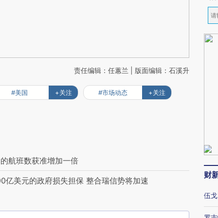
责任编辑：任蕙兰 | 版面编辑：石溪升
#美国
+关注
#市场动态
+关注
间的航班数获准增加一倍
财
00亿美元的政府损失担保 整合瑞信势将加速
伍戈
罗志