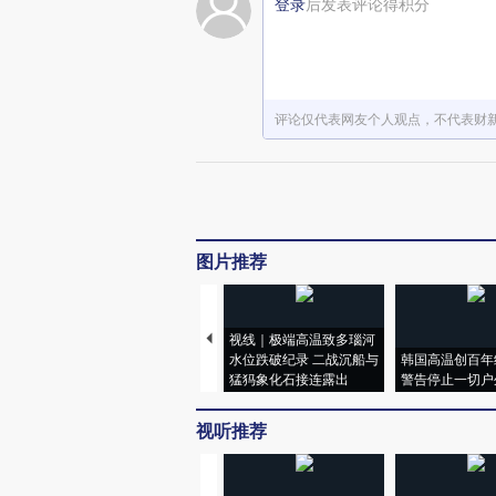
登录
后发表评论得积分
评论仅代表网友个人观点，不代表财
图片推荐
视线｜极端高温致多瑙河
水位跌破纪录 二战沉船与
韩国高温创百年
猛犸象化石接连露出
警告停止一切户
视听推荐