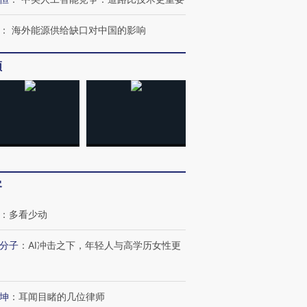
：
海外能源供给缺口对中国的影响
频
客
跨国走私7万
视线｜被称为“蟑螂”的印
视线｜“入侵”还是“人道危
：
多看少动
检体内含3种
度Z世代 用街头抗争将教
机”？难民潮撕裂西班牙
秘鲁纳斯
育部长拱下台
飞地休达
13人遇难
分子
：
AI冲击之下，年轻人与高学历女性更
坤
：
耳闻目睹的几位律师