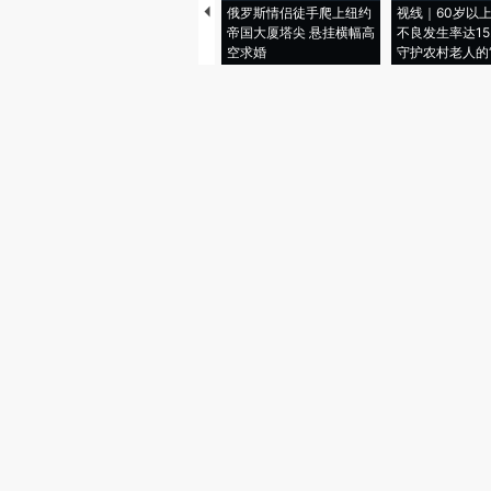
俄罗斯情侣徒手爬上纽约
视线｜60岁以
帝国大厦塔尖 悬挂横幅高
不良发生率达15.
空求婚
守护农村老人的“