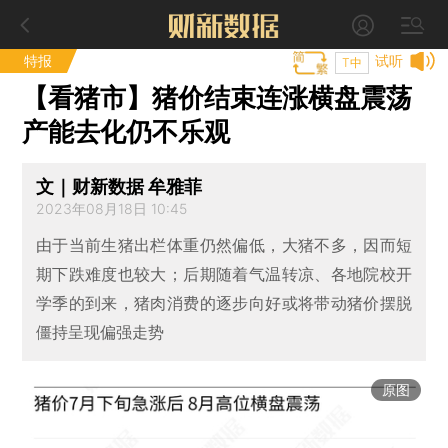
特报
试听
T中
【看猪市】猪价结束连涨横盘震荡
产能去化仍不乐观
文｜财新数据 牟雅菲
2023年08月18日 10:45
由于当前生猪出栏体重仍然偏低，大猪不多，因而短
期下跌难度也较大；后期随着气温转凉、各地院校开
学季的到来，猪肉消费的逐步向好或将带动猪价摆脱
僵持呈现偏强走势
原图