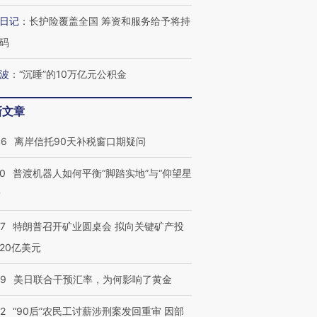
”还是“人道危
湖北宜昌局部短时降雨
哈尔滨遭遇短时极端强降
日记
：
长护险覆盖全国 筹资和服务给予将持
撕裂西班牙
128毫米 紧急转移近
雨 3小时累计雨量超80毫
秘鲁纳斯
4000人
米
13人遇难
码
波
：
“沉睡”的10万亿元公积金
新文章
葬礼疑似打瞌
视线｜极端高温致多瑙河
视线｜不
宫怒斥批评
38岁梅西上演帽子戏法
水位跌破纪录 二战沉船与
围棋失利
46
离岸信托90天补税窗口期疑问
痴”
阿根廷3-0阿尔及利亚
猛犸象化石接连露出
兹奖得主
00
普渡机器人如何平衡“脚踏实地”与“仰望星
？
57
特朗普召开矿业圆桌会 拟向关键矿产投
20亿美元
09
美日联合干预汇率，为何影响了黄金
32
“90后”农民工讨薪涉刑案发回重审 因部