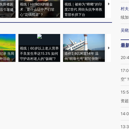
失所者困
视线｜HYROX的吸金
视线｜被称为“蟑螂”的印
视线｜“入侵
村夫
高温引发健
术：是什么让中产们甘
度Z世代 用街头抗争将教
机”？难民潮
心“花钱找虐”？
育部长拱下台
飞地休达
续加
吴晓
最
视线｜60岁以上老人营养
特朗普出席
纪录 当局
不良发生率达15.3% 如何
造价2.8亿闲置14年 温
睡引争议 白
20:
外活动
守护农村老人的“饭碗”?
州“明珠七号”邮轮侧翻
者“堕落的白
17:
空”
15:
资超
14:
13: