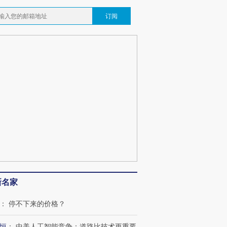
订阅
新名家
：
停不下来的价格？
恒
：
中美人工智能竞争：道路比技术更重要