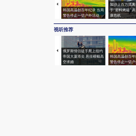
加沙上百万流离
韩国高温创百年纪录 当局
于“塑料烤箱” 
警告停止一切户外活动
康危机
视听推荐
俄罗斯情侣徒手爬上纽约
帝国大厦塔尖 悬挂横幅高
韩国高温创百年
空求婚
警告停止一切户