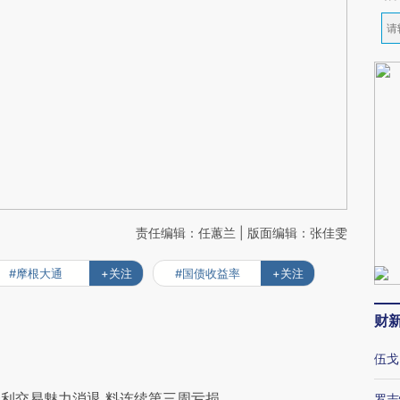
责任编辑：任蕙兰 | 版面编辑：张佳雯
#摩根大通
+关注
#国债收益率
+关注
财
伍戈
利交易魅力消退 料连续第三周亏损
罗志