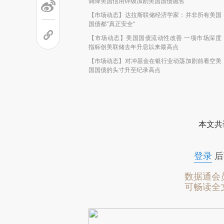
调降美国信用评级加剧美国国债抛售
【市场动态】达拉斯联储经济学家：并非所有美国
国债都“真正安全”
【市场动态】美国国债流动性改善 一项市场深度
指标创美联储去年升息以来最高点
【市场动态】对冲基金在银行业动荡加剧前看空美
国国债的头寸升至纪录高点
本文共
登录
后
数据通会
可畅读全