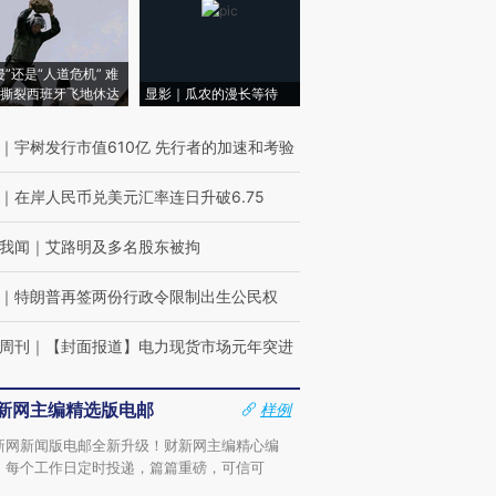
侵”还是“人道危机” 难
撕裂西班牙飞地休达
显影｜瓜农的漫长等待
｜
宇树发行市值610亿 先行者的加速和考验
｜
在岸人民币兑美元汇率连日升破6.75
我闻
｜
艾路明及多名股东被拘
｜
特朗普再签两份行政令限制出生公民权
周刊
｜
【封面报道】电力现货市场元年突进
新网主编精选版电邮
样例
新网新闻版电邮全新升级！财新网主编精心编
，每个工作日定时投递，篇篇重磅，可信可
。