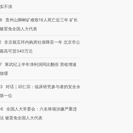
实不清
36
贵州山脚树矿难致16人死亡近三年 矿长
被罢免全国人大代表
2
非京籍五环内购房社保降至一年 北京市公
最高可贷340万元
7
寒武纪上半年净利润同比翻倍 营收增速
放缓
53
对话｜邱仁宗：临床研究参与者的安全永
第一位
06
全国人大常委会：六名将领涉嫌严重违
法 被罢免全国人大代表