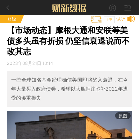
财经
试听
T中
【市场动态】摩根大通和安联等美
债多头虽有折损 仍坚信衰退说而不
改其志
2023年08月21日 10:14
一些全球知名基金经理确信美国即将陷入衰退，在今
年大量买入政府债券，希望以大胆押注弥补2022年遭
受的惨重损失
原图