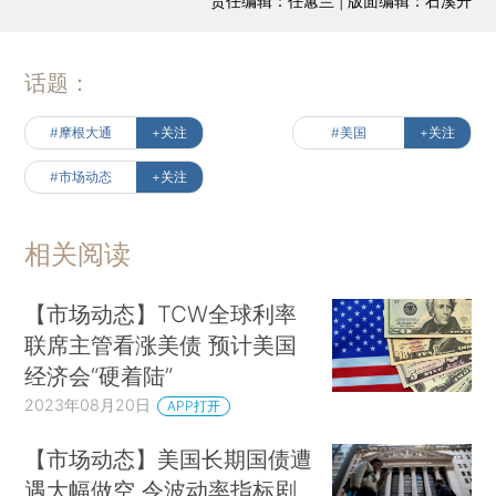
责任编辑：任蕙兰 | 版面编辑：石溪升
话题：
#摩根大通
+关注
#美国
+关注
#市场动态
+关注
相关阅读
【市场动态】TCW全球利率
联席主管看涨美债 预计美国
经济会“硬着陆”
2023年08月20日
APP打开
【市场动态】美国长期国债遭
遇大幅做空 令波动率指标剧