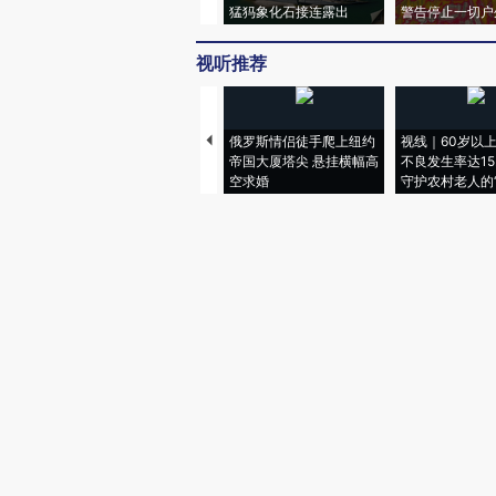
猛犸象化石接连露出
警告停止一切户
视听推荐
俄罗斯情侣徒手爬上纽约
视线｜60岁以
帝国大厦塔尖 悬挂横幅高
不良发生率达15.
空求婚
守护农村老人的“