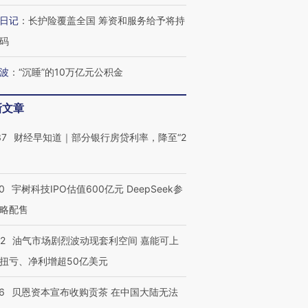
”？
毒品
育部长拱下台
13人遇难
日记
：
长护险覆盖全国 筹资和服务给予将持
码
波
：
“沉睡”的10万亿元公积金
最热百城独占
视线｜不考竞赛的王虹、
何熬过48°C
38岁梅西上演帽子戏法
围棋失利的邓煜 两位菲尔
习近平抵
新文章
阿根廷3-0阿尔及利亚
兹奖得主的“非天才”拼图
再访朝鲜
37
财经早知道｜部分银行房贷利率，降至“2
0
宇树科技IPO估值600亿元 DeepSeek参
略配售
22
油气市场剧烈波动现套利空间 嘉能可上
扭亏、净利增超50亿美元
6
贝恩资本宣布收购贡茶 在中国大陆无法