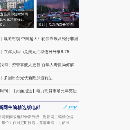
宜昌局部短时降雨
8毫米 紧急转移近
00人
显影｜瓜农的漫长等待
｜
规避封锁 中国超大油轮停靠埃及绕行非洲
｜
在岸人民币兑美元汇率连日升破6.75
我闻
｜
资管掌舵人更替 百年人寿僵局何解
｜
多国出台光伏新政加速转型
周刊
｜
【封面报道】电力现货市场元年突进
新网主编精选版电邮
样例
新网新闻版电邮全新升级！财新网主编精心编
，每个工作日定时投递，篇篇重磅，可信可
。