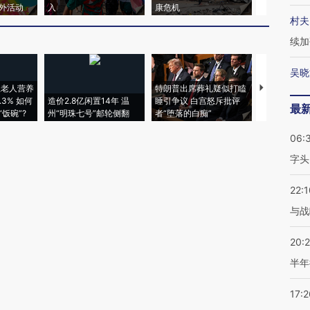
外活动
入
康危机
心“花钱找虐
村夫
续加
吴晓
上老人营养
特朗普出席葬礼疑似打瞌
视线｜全球
3% 如何
造价2.8亿闲置14年 温
睡引争议 白宫怒斥批评
97个 印度如
最
饭碗”?
州“明珠七号”邮轮侧翻
者“堕落的白痴”
的夏天
06:
字头
22:1
与战
20:
半年
17:2