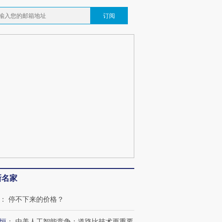
订阅
新名家
：
停不下来的价格？
恒
：
中美人工智能竞争：道路比技术更重要