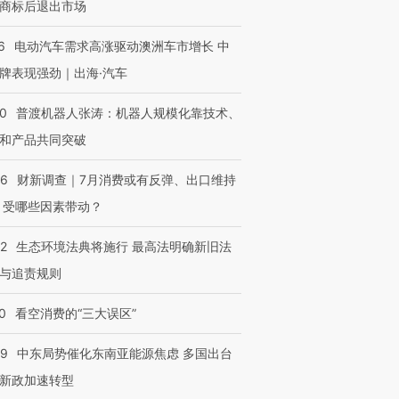
商标后退出市场
6
电动汽车需求高涨驱动澳洲车市增长 中
牌表现强劲｜出海·汽车
00
普渡机器人张涛：机器人规模化靠技术、
和产品共同突破
56
财新调查｜7月消费或有反弹、出口维持
 受哪些因素带动？
42
生态环境法典将施行 最高法明确新旧法
与追责规则
0
看空消费的“三大误区”
59
中东局势催化东南亚能源焦虑 多国出台
新政加速转型