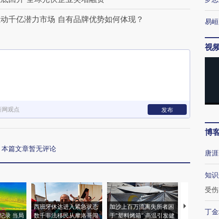
动千亿潜力市场 自有品牌优势如何体现？
易峘
视
新网观点
发布
博
本篇文章暂无评论
唐涯
知识
受伤
西班牙休达进入紧急状态
加沙上百万流离失所者困
视线｜HYR
丁金
纪录 当局
数千非法移民从摩洛哥闯
于“塑料烤箱” 高温引发健
术：是什么