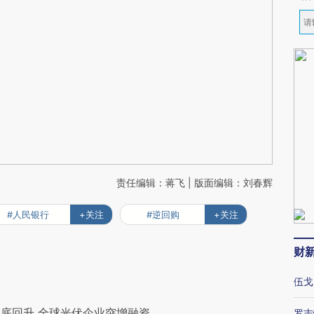
责任编辑：蒋飞 | 版面编辑：刘春辉
#人民银行
+关注
#逆回购
+关注
财
伍戈
底回升 全球光伏企业突增融资
罗志