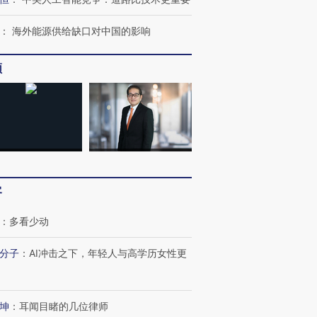
：
海外能源供给缺口对中国的影响
频
客
：
多看少动
分子
：
AI冲击之下，年轻人与高学历女性更
OX的吸金
马航飞行员跨国走私7万
视线｜被称为“蟑螂”的印
坤
：
耳闻目睹的几位律师
让中产们甘
粒摇头丸 尿检体内含3种
度Z世代 用街头抗争将教
秘鲁纳斯