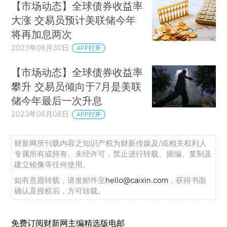
【市场动态】全球债券收益率
大涨 交易员预计美联储今年
将再加息两次
2023年06月30日
APP打开
【市场动态】全球债券收益率
攀升 交易员倾向于7月是美联
储今年最后一次升息
2023年06月08日
APP打开
财新网所刊载内容之知识产权为财新传媒及/或相关权利人
专属所有或持有。未经许可，禁止进行转载、摘编、复制及
建立镜像等任何使用。
如有意愿转载，请发邮件至
hello@caixin.com
，获得书面
确认及授权后，方可转载。
免费订阅财新网主编精选版电邮