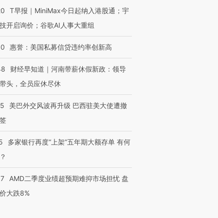
20
T早报｜MiniMax今日起纳入港股通；宇
技开启询价；谷歌AI人事大重组
30
惠誉：美国私募信贷违约率创新高
48
财经早知道｜河南带薪休假新政：领导
带头，全员应休尽休
05
美巴外交风波再升级 巴西驻美大使遭撤
签
5
多家银行再度“上架”五年期大额存单 有何
？
37
AMD二季度业绩超预期难抑市场担忧 盘
价大跌8%