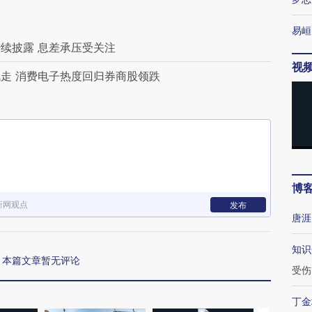
易峘
续披露 息差承压受关注
视
走 消费电子热度回归券商股领跌
博
新网观点
发布
唐涯
知识
本篇文章暂无评论
受伤
丁金