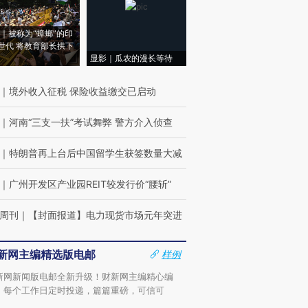
｜被称为“蟑螂”的印
世代 将教育部长拱下
显影｜瓜农的漫长等待
｜
境外收入征税 保险收益缴交已启动
｜
河南“三支一扶”考试舞弊 警方介入侦查
｜
特朗普再上台后中国留学生获签数量大减
｜
广州开发区产业园REIT较发行价“腰斩”
周刊
｜
【封面报道】电力现货市场元年突进
新网主编精选版电邮
样例
新网新闻版电邮全新升级！财新网主编精心编
，每个工作日定时投递，篇篇重磅，可信可
。