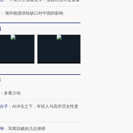
：
海外能源供给缺口对中国的影响
频
客
：
多看少动
分子
：
AI冲击之下，年轻人与高学历女性更
坤
：
耳闻目睹的几位律师