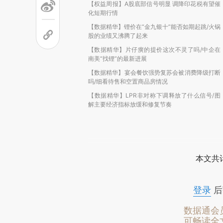
【权益周报】A股底部信号明显 调降印花税有望催
化短期行情
【数据精华】锂价在“金九银十”能否如期起跳/火锅
股的业绩又沸腾了起来
【数据精华】片仔癀的提价这次不灵了吗/中企在
南美“找锂”的最新进展
【数据精华】宴会餐饮强势复苏会被消费降级打断
吗/细看待售和空置商品房情况
【数据精华】LPR非对称下调释放了什么信号/图
解主要经济指标放缓和修复节奏
本文共计
登录
后
数据通会
可畅读全