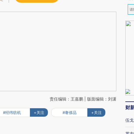
责任编辑：王嘉鹏 | 版面编辑：刘潇
财
#经纬纺机
+关注
#奢侈品
+关注
伍戈
罗志