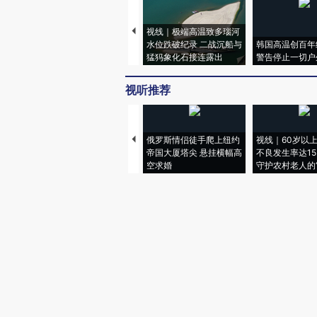
视线｜极端高温致多瑙河
水位跌破纪录 二战沉船与
韩国高温创百年
猛犸象化石接连露出
警告停止一切户
视听推荐
俄罗斯情侣徒手爬上纽约
视线｜60岁以
帝国大厦塔尖 悬挂横幅高
不良发生率达15.
空求婚
守护农村老人的“