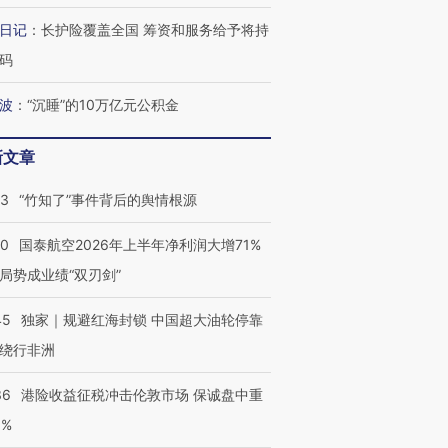
日记
：
长护险覆盖全国 筹资和服务给予将持
跨国走私7万
视线｜HY
码
检体内含3种
泽连斯基密集出访美英 索
秘鲁纳斯卡观光飞机坠毁
术：是什
要防空导弹“救急”
13人遇难
心“花钱找
波
：
“沉睡”的10万亿元公积金
新文章
最热百城独占
视线｜不考竞赛的王虹、
13
“竹知了”事件背后的舆情根源
何熬过48°C
38岁梅西上演帽子戏法
围棋失利的邓煜 两位菲尔
习近平抵
阿根廷3-0阿尔及利亚
兹奖得主的“非天才”拼图
再访朝鲜
10
国泰航空2026年上半年净利润大增71%
局势成业绩“双刃剑”
45
独家｜规避红海封锁 中国超大油轮停靠
绕行非洲
36
港险收益征税冲击伦敦市场 保诚盘中重
3%