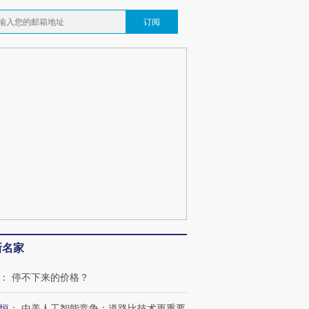
订阅
新名家
：
停不下来的价格？
恒
：
中美人工智能竞争：道路比技术更重要