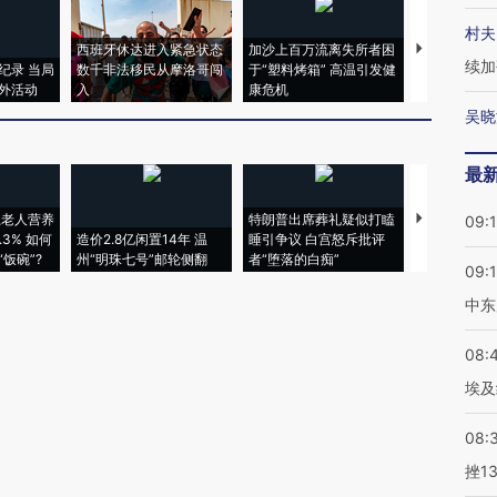
村夫
西班牙休达进入紧急状态
加沙上百万流离失所者困
马航飞行员
续加
纪录 当局
数千非法移民从摩洛哥闯
于“塑料烤箱” 高温引发健
粒摇头丸 尿
外活动
入
康危机
毒品
吴晓
最
上老人营养
特朗普出席葬礼疑似打瞌
视线｜全球
09:
3% 如何
造价2.8亿闲置14年 温
睡引争议 白宫怒斥批评
97个 印度如
饭碗”?
州“明珠七号”邮轮侧翻
者“堕落的白痴”
的夏天
09:
中东
08:
埃及
08:
挫1