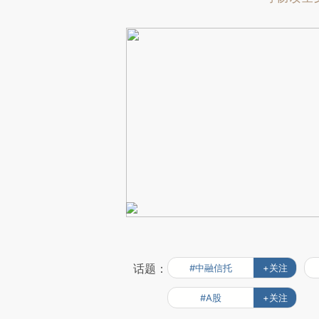
话题：
#中融信托
+关注
#A股
+关注