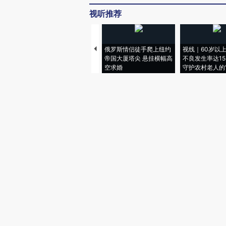
视听推荐
俄罗斯情侣徒手爬上纽约
视线｜60岁以
帝国大厦塔尖 悬挂横幅高
不良发生率达15.
空求婚
守护农村老人的“