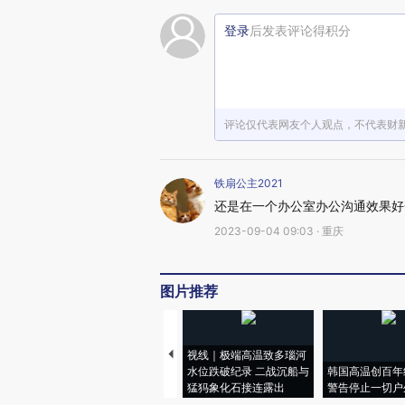
登录
后发表评论得积分
评论仅代表网友个人观点，不代表财
铁扇公主2021
还是在一个办公室办公沟通效果好
2023-09-04 09:03 · 重庆
图片推荐
视线｜极端高温致多瑙河
水位跌破纪录 二战沉船与
韩国高温创百年
猛犸象化石接连露出
警告停止一切户