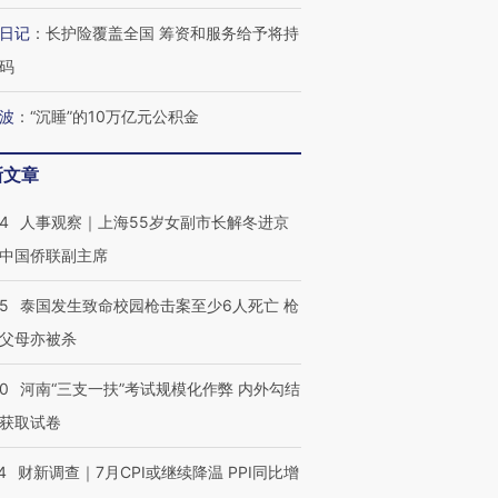
日记
：
长护险覆盖全国 筹资和服务给予将持
码
最热百城独占
视线｜不考竞赛的王虹、
视线｜极
波
：
“沉睡”的10万亿元公积金
何熬过48°C
38岁梅西上演帽子戏法
围棋失利的邓煜 两位菲尔
水位跌破
阿根廷3-0阿尔及利亚
兹奖得主的“非天才”拼图
猛犸象化
新文章
24
人事观察｜上海55岁女副市长解冬进京
中国侨联副主席
45
泰国发生致命校园枪击案至少6人死亡 枪
父母亦被杀
40
河南“三支一扶”考试规模化作弊 内外勾结
获取试卷
4
财新调查｜7月CPI或继续降温 PPI同比增