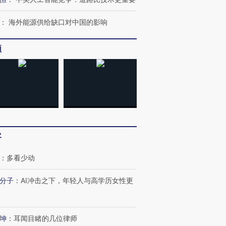
：
海外能源供给缺口对中国的影响
频
客
：
多看少动
分子
：
AI冲击之下，年轻人与高学历女性更
跨国走私7万
视线｜被称为“蟑螂”的印
视线｜“入侵”还是“人道危
检体内含3种
度Z世代 用街头抗争将教
机”？难民潮撕裂西班牙
秘鲁纳斯
育部长拱下台
飞地休达
13人遇难
坤
：
耳闻目睹的几位律师