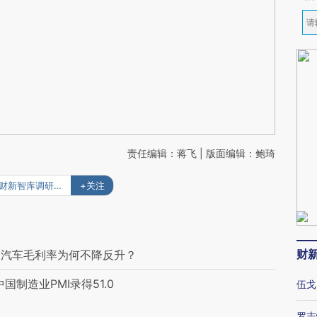
责任编辑：蒋飞 | 版面编辑：鲍琦
#财新智库调研报告
+关注
财
迪汽车毛利率为何不降反升？
制造业PMI录得51.0
伍戈
罗志