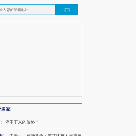
订阅
新名家
：
停不下来的价格？
恒
：
中美人工智能竞争：道路比技术更重要