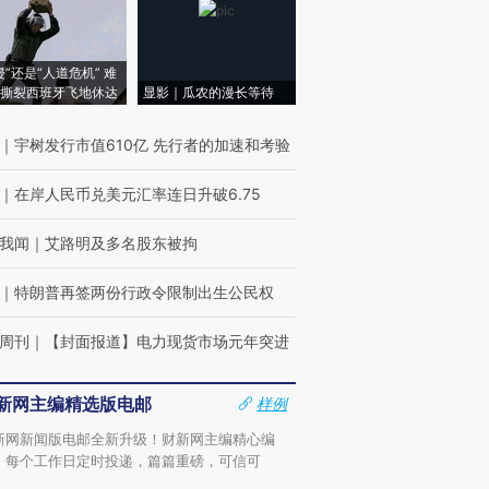
侵”还是“人道危机” 难
撕裂西班牙飞地休达
显影｜瓜农的漫长等待
｜
宇树发行市值610亿 先行者的加速和考验
｜
在岸人民币兑美元汇率连日升破6.75
我闻
｜
艾路明及多名股东被拘
｜
特朗普再签两份行政令限制出生公民权
周刊
｜
【封面报道】电力现货市场元年突进
新网主编精选版电邮
样例
新网新闻版电邮全新升级！财新网主编精心编
，每个工作日定时投递，篇篇重磅，可信可
。