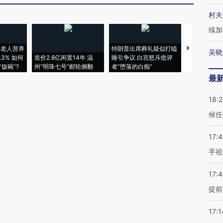
村夫
续加
上老人营养
特朗普出席葬礼疑似打瞌
视线｜全球
吴晓
3% 如何
造价2.8亿闲置14年 温
睡引争议 白宫怒斥批评
97个 印度如
饭碗”?
州“明珠七号”邮轮侧翻
者“堕落的白痴”
的夏天
最
18:
候任
17:
手祖
17:
提前
17:1