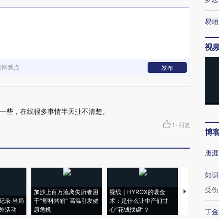
易峘
视
新网观点
发布
一些，在线很多事情半天扯不清楚。
1
·
回复
博
唐涯
知识
受伤
加沙上百万流离失所者困
视线｜HYROX的吸金
马航飞行员
纪录 当局
于“塑料烤箱” 高温引发健
术：是什么让中产们甘
粒摇头丸 尿
外活动
康危机
心“花钱找虐”？
毒品
丁金