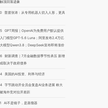
触顶回落迹象
00
普渡张涛：从专用机器人切入人形，更具
55
GPT周报｜OpenAI为免费用户默认提供
入门模型GPT-5.6 Luna；阿里发布2.4万亿
大模型Qwen3.8；DeepSeek宣布即将涨价
46
财新调查｜7月金融数据季节性承压 新增
或取决于政府债券
44
美国的AI投资、利率与经济
44
字节跳动开全员会复盘AI业务进展 称大
被海外竞对拉开差距
1
AI不是镜子，是蒸馏器