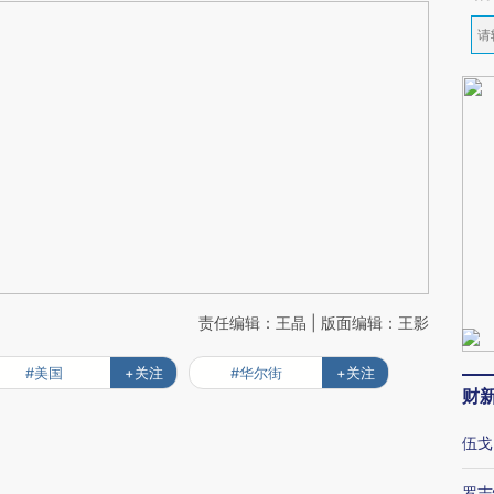
责任编辑：王晶 | 版面编辑：王影
#美国
+关注
#华尔街
+关注
财
伍戈
罗志