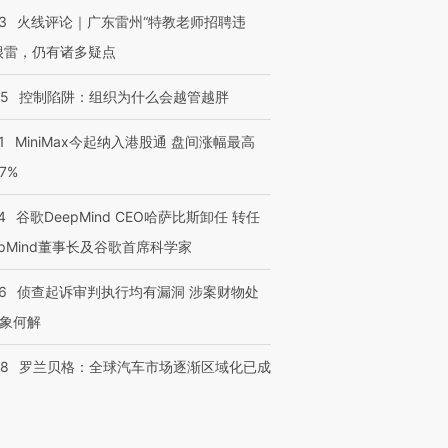
3
火线评论｜广东雷州“特教老师招聘违
很雷，仍有诸多疑点
05
控制陷阱：组织为什么会越管越胖
1
MiniMax今起纳入港股通 盘间涨幅最高
77%
4
谷歌DeepMind CEO哈萨比斯卸任 转任
epMind董事长及谷歌首席科学家
6
侦查起诉审判执行均有漏洞 涉案财物处
象何解
58
罗兰贝格：全球汽车市场逐渐区域化已成