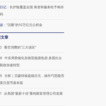
跨国走私7万
视线｜HYROX的吸金
视线｜被
检体内含3种
术：是什么让中产们甘
泽连斯基密集出访美英 索
度Z世代
日记
：
长护险覆盖全国 筹资和服务给予将持
心“花钱找虐”？
要防空导弹“救急”
育部长拱
码
波
：
“沉睡”的10万亿元公积金
新文章
最热百城独占
视线｜不考竞赛的王虹、
何熬过48°C
38岁梅西上演帽子戏法
围棋失利的邓煜 两位菲尔
习近平抵
阿根廷3-0阿尔及利亚
兹奖得主的“非天才”拼图
再访朝鲜
0
看空消费的“三大误区”
59
中东局势催化东南亚能源焦虑 多国出台
新政加速转型
05
分析｜贝森特操盘稳日元，操作巧思能否
美日货币基本面
1
从美国“最新十佳”看纯财富管理公司发展