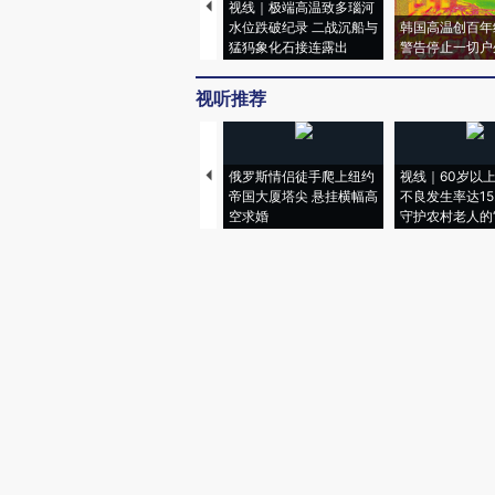
视线｜极端高温致多瑙河
水位跌破纪录 二战沉船与
韩国高温创百年
猛犸象化石接连露出
警告停止一切户
视听推荐
俄罗斯情侣徒手爬上纽约
视线｜60岁以
帝国大厦塔尖 悬挂横幅高
不良发生率达15.
空求婚
守护农村老人的“