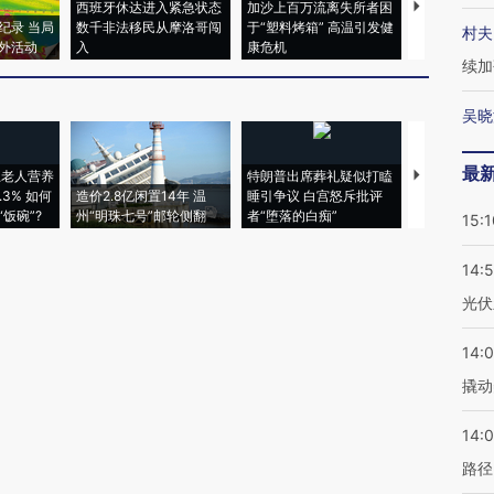
西班牙休达进入紧急状态
加沙上百万流离失所者困
马航飞行员
纪录 当局
数千非法移民从摩洛哥闯
于“塑料烤箱” 高温引发健
粒摇头丸 尿
村夫
外活动
入
康危机
毒品
续加
吴晓
最
上老人营养
特朗普出席葬礼疑似打瞌
视线｜全球
3% 如何
造价2.8亿闲置14年 温
睡引争议 白宫怒斥批评
97个 印度如
饭碗”?
州“明珠七号”邮轮侧翻
者“堕落的白痴”
的夏天
15:1
14:
光伏
14:
撬动
14:0
路径