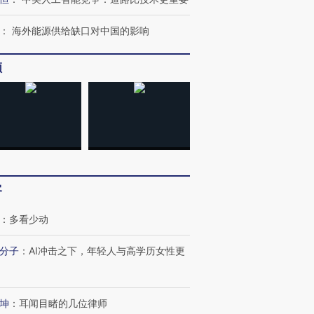
：
海外能源供给缺口对中国的影响
频
客
：
多看少动
分子
：
AI冲击之下，年轻人与高学历女性更
坤
：
耳闻目睹的几位律师