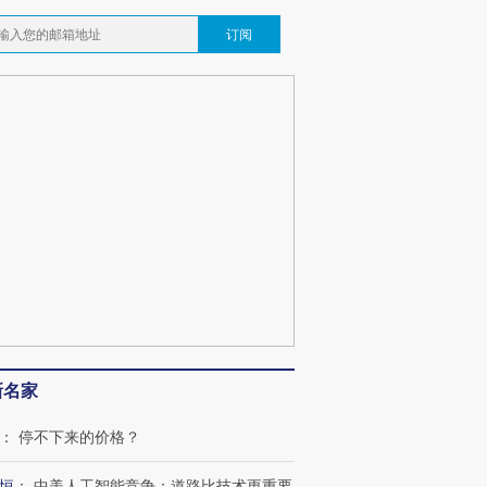
订阅
新名家
：
停不下来的价格？
恒
：
中美人工智能竞争：道路比技术更重要