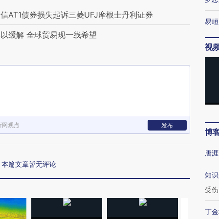
AT1债券损失起诉三菱UFJ摩根士丹利证券
易峘
以缓解 全球贸易现一线希望
视
新网观点
发布
博
唐涯
本篇文章暂无评论
知识
受伤
丁金