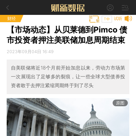
财经
试听
T中
【市场动态】从贝莱德到Pimco 债
市投资者押注美联储加息周期结束
2023年09月04日 16:49
自美联储将近18个月前开始加息以来，劳动力市场第
一次展现出了足够多的裂痕，让一些全球大型债券投
资者敢于去押注紧缩周期终于到了尽头
原图