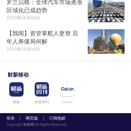
罗兰贝格：全球汽车市场逐渐
区域化已成趋势
2026年08月06日
【我闻】资管掌舵人更替 百
年人寿僵局何解
2026年08月06日
财新移动
财新
财新周刊
Caixin
登录
网页版
订阅电邮
|
|
Copyright 财新网 All Rights Reserved