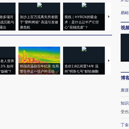
易峘
致多瑙河
加沙上百万流离失所者困
视线｜HYROX的吸金
马航飞行员
二战沉船与
于“塑料烤箱” 高温引发健
术：是什么让中产们甘
粒摇头丸 尿
视
露出
康危机
心“花钱找虐”？
毒品
上老人营养
特朗普出席
3% 如何
韩国高温创百年纪录 当局
造价2.8亿闲置14年 温
睡引争议 白
饭碗”?
警告停止一切户外活动
州“明珠七号”邮轮侧翻
者“堕落的白
博
唐涯
知识
受伤
丁金