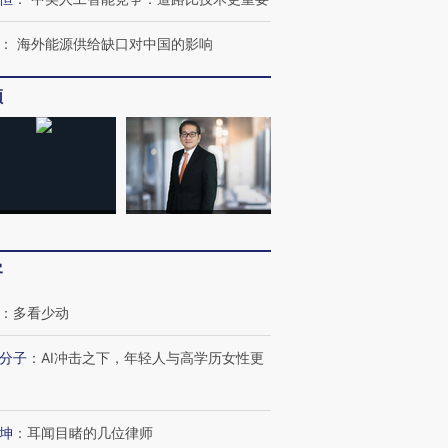
：
海外能源供给缺口对中国的影响
跨国走私7万
视线｜被称为“蟑螂”的印
视线｜“入侵”还是“人道危
检体内含3种
度Z世代 用街头抗争将教
机”？难民潮撕裂西班牙
秘鲁纳斯
频
育部长拱下台
飞地休达
13人遇难
葬礼疑似打瞌
视线｜极端高温致多瑙河
视线｜不
宫怒斥批评
38岁梅西上演帽子戏法
水位跌破纪录 二战沉船与
围棋失利
痴”
阿根廷3-0阿尔及利亚
猛犸象化石接连露出
兹奖得主
客
：
多看少动
分子
：
AI冲击之下，年轻人与高学历女性更
坤
：
耳闻目睹的几位律师