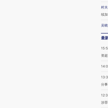
村夫
续加
吴晓
最
15:
资超
14:
13:
分事
12:
涉罪