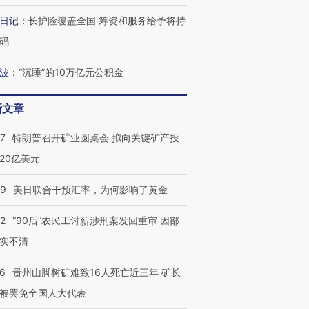
日记
：
长护险覆盖全国 筹资和服务给予将持
码
波
：
“沉睡”的10万亿元公积金
新文章
57
特朗普召开矿业圆桌会 拟向关键矿产投
20亿美元
09
美日联合干预汇率，为何影响了黄金
32
“90后”农民工讨薪涉刑案发回重审 因部
实不清
36
贵州山脚树矿难致16人死亡近三年 矿长
被罢免全国人大代表