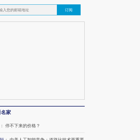
订阅
新名家
：
停不下来的价格？
恒
：
中美人工智能竞争：道路比技术更重要