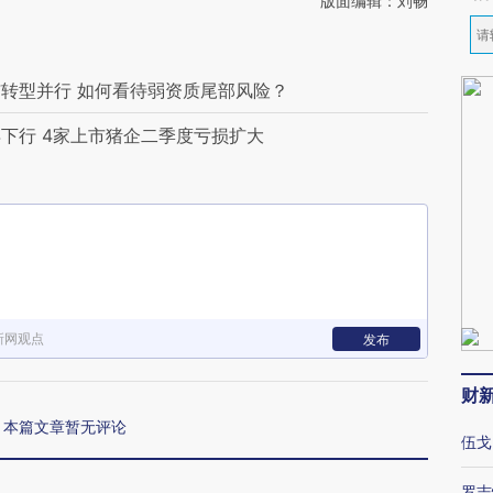
版面编辑：刘畅
转型并行 如何看待弱资质尾部风险？
下行 4家上市猪企二季度亏损扩大
新网观点
发布
财
本篇文章暂无评论
伍戈
罗志