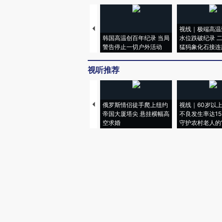
视线｜极端高温
韩国高温创百年纪录 当局
水位跌破纪录 
警告停止一切户外活动
猛犸象化石接连
视听推荐
俄罗斯情侣徒手爬上纽约
视线｜60岁以
帝国大厦塔尖 悬挂横幅高
不良发生率达15.
空求婚
守护农村老人的“