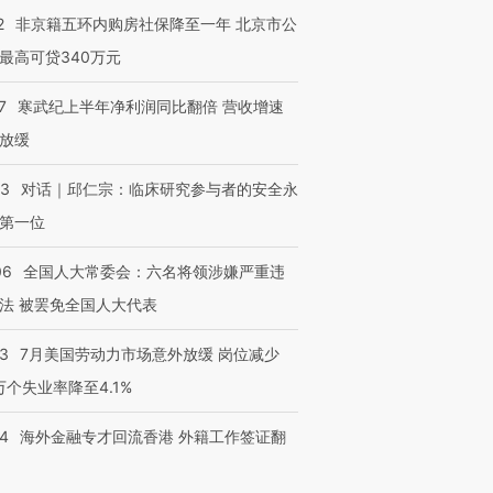
2
非京籍五环内购房社保降至一年 北京市公
最高可贷340万元
7
寒武纪上半年净利润同比翻倍 营收增速
放缓
53
对话｜邱仁宗：临床研究参与者的安全永
第一位
06
全国人大常委会：六名将领涉嫌严重违
法 被罢免全国人大代表
43
7月美国劳动力市场意外放缓 岗位减少
3万个失业率降至4.1%
14
海外金融专才回流香港 外籍工作签证翻