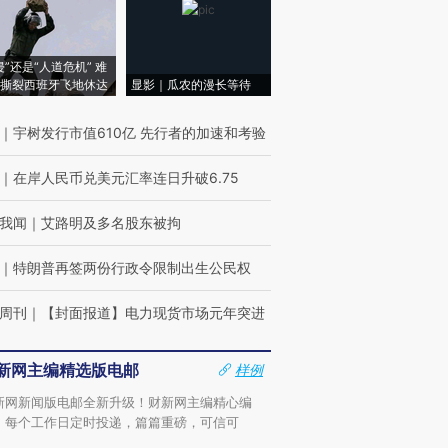
侵”还是“人道危机” 难
撕裂西班牙飞地休达
显影｜瓜农的漫长等待
｜
宇树发行市值610亿 先行者的加速和考验
｜
在岸人民币兑美元汇率连日升破6.75
我闻
｜
艾路明及多名股东被拘
｜
特朗普再签两份行政令限制出生公民权
周刊
｜
【封面报道】电力现货市场元年突进
新网主编精选版电邮
样例
新网新闻版电邮全新升级！财新网主编精心编
，每个工作日定时投递，篇篇重磅，可信可
。