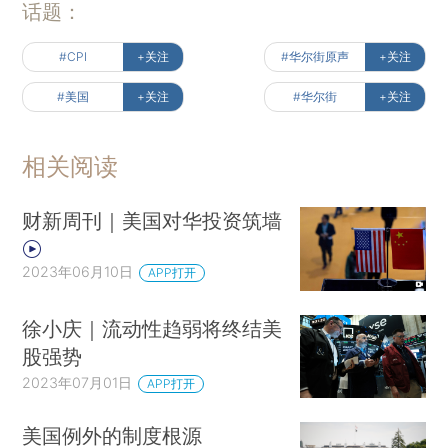
话题：
#CPI
+关注
#华尔街原声
+关注
#美国
+关注
#华尔街
+关注
相关阅读
财新周刊｜美国对华投资筑墙
2023年06月10日
APP打开
徐小庆｜流动性趋弱将终结美
股强势
2023年07月01日
APP打开
美国例外的制度根源