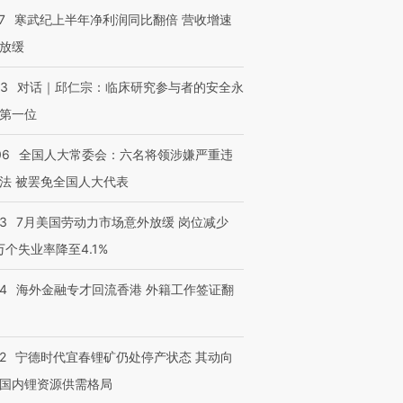
7
寒武纪上半年净利润同比翻倍 营收增速
放缓
53
对话｜邱仁宗：临床研究参与者的安全永
第一位
06
全国人大常委会：六名将领涉嫌严重违
法 被罢免全国人大代表
43
7月美国劳动力市场意外放缓 岗位减少
3万个失业率降至4.1%
14
海外金融专才回流香港 外籍工作签证翻
2
宁德时代宜春锂矿仍处停产状态 其动向
国内锂资源供需格局