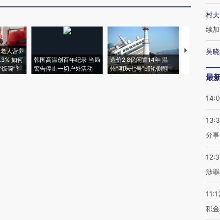
村夫
续加
上老人营养
特朗普出席
吴晓
3% 如何
韩国高温创百年纪录 当局
造价2.8亿闲置14年 温
睡引争议 白
饭碗”?
警告停止一切户外活动
州“明珠七号”邮轮侧翻
者“堕落的白
最
14:
13:
分事
12:
涉罪
11:1
积金