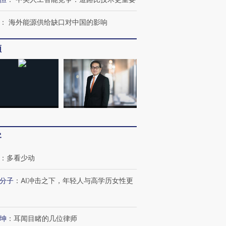
：
海外能源供给缺口对中国的影响
频
客
：
多看少动
分子
：
AI冲击之下，年轻人与高学历女性更
跨国走私7万
视线｜被称为“蟑螂”的印
视线｜“入侵”还是“人道危
检体内含3种
度Z世代 用街头抗争将教
机”？难民潮撕裂西班牙
秘鲁纳斯
坤
：
耳闻目睹的几位律师
育部长拱下台
飞地休达
13人遇难