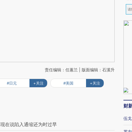
责任编辑：任蕙兰 | 版面编辑：石溪升
#日元
+关注
#美国
+关注
财
伍戈
称现在说陷入通缩还为时过早
罗志