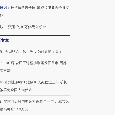
日记
：
长护险覆盖全国 筹资和服务给予将持
码
葬礼疑似打瞌
波
：
“沉睡”的10万亿元公积金
视线｜极端高温致多瑙河
视线｜不
宫怒斥批评
38岁梅西上演帽子戏法
水位跌破纪录 二战沉船与
围棋失利
痴”
阿根廷3-0阿尔及利亚
猛犸象化石接连露出
兹奖得主
新文章
09
美日联合干预汇率，为何影响了黄金
32
“90后”农民工讨薪涉刑案发回重审 因部
实不清
36
贵州山脚树矿难致16人死亡近三年 矿长
被罢免全国人大代表
2
非京籍五环内购房社保降至一年 北京市公
最高可贷340万元