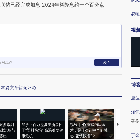
联储已经完成加息 2024年料降息约一个百分点
易峘
视
新网观点
发布
博
本篇文章暂无评论
唐涯
知识
受伤
致多瑙河
加沙上百万流离失所者困
视线｜HYROX的吸金
马航飞行员
二战沉船与
于“塑料烤箱” 高温引发健
术：是什么让中产们甘
粒摇头丸 尿
丁金
露出
康危机
心“花钱找虐”？
毒品