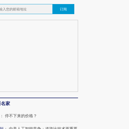
订阅
新名家
：
停不下来的价格？
恒
：
中美人工智能竞争：道路比技术更重要