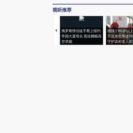
视听推荐
俄罗斯情侣徒手爬上纽约
视线｜60岁以
帝国大厦塔尖 悬挂横幅高
不良发生率达15.
空求婚
守护农村老人的“