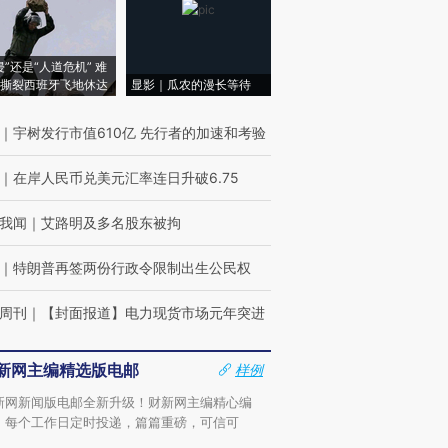
侵”还是“人道危机” 难
撕裂西班牙飞地休达
显影｜瓜农的漫长等待
｜
宇树发行市值610亿 先行者的加速和考验
｜
在岸人民币兑美元汇率连日升破6.75
我闻
｜
艾路明及多名股东被拘
｜
特朗普再签两份行政令限制出生公民权
周刊
｜
【封面报道】电力现货市场元年突进
新网主编精选版电邮
样例
新网新闻版电邮全新升级！财新网主编精心编
，每个工作日定时投递，篇篇重磅，可信可
。