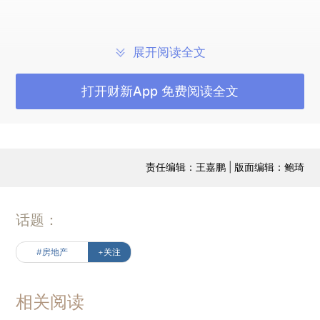
数据
展开阅读全文
2023年8月，财新中国制造业PMI录得 51.0，
较前月上升 1.8 个百分点，近四个月来第三次录得
打开财新App 免费阅读全文
荣枯线上……
2023年8月，国家统计局发布的制造业采购经
理指数为 49.7%，比上月上升 0.4 个百分点；非制
责任编辑：王嘉鹏 | 版面编辑：鲍琦
造业商务活动指数为 51.0%，比上月下降0.5个百分
点，但持续位于扩张区间……
话题：
2023年8月，财新BBD中国新经济指数
（NEI）录得30.4，即新经济投入占整个经济投入
#房地产
+关注
的比重为30.4%……
相关阅读
点评