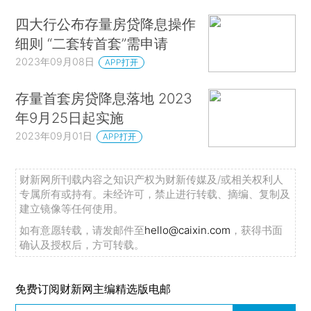
政策建议
四大行公布存量房贷降息操作
房地产政策中，存量房贷置换（利率下调）亦
细则 “二套转首套”需申请
是增加可支配收入的有效手段。但是，对于首套房
2023年09月08日
APP打开
的认定标准有所调整，首付比例下降，客观上压缩
了居民未来可支配收入（更高的月供），所以系列
存量首套房贷降息落地 2023
政策对于消费乃至总需求的促进效果仍不明确。此
年9月25日起实施
外，我们曾指出，房地产交易的调控限制措施客观
2023年09月01日
APP打开
上对于减缓当前房价过快下跌起到一定的缓冲作
用，而近期房地产政策的边际放松导致二手房供给
财新网所刊载内容之知识产权为财新传媒及/或相关权利人
专属所有或持有。未经许可，禁止进行转载、摘编、复制及
大幅上升……
建立镜像等任何使用。
如有意愿转载，请发邮件至
hello@caixin.com
，获得书面
（报告全文共6854字）
确认及授权后，方可转载。
本文选自财新智库报告【宏观经济观察】，点
这里
阅读全文或注册邮件获得推送
免费订阅财新网主编精选版电邮