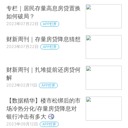
专栏｜居民存量高息房贷置换
2023年8月，财新中国制造业PMI录得51.0，
如何破局？
较前月上升 1.8 个百分点，近四个月来第三次录得
2023年07月22日
APP打开
荣枯线上，制造业景气度有所恢复。8月，财新中
国通用服务业经营活动指数（服务业 PMI）录得
财新周刊｜存量房贷降息猜想
51.8，较前月下降2.3个百分点。财新中国服务业
2023年07月22日
APP打开
PMI虽然已经连续八个月位于扩张区间，8月却录得
在此期间的最低值。
财新周刊｜扎堆提前还房贷何
制造业供给和需求同步扩张。尽管高温天气对
解
于部分企业生产有所影响，但市场总体需求改善，
2023年02月11日
APP打开
供给增加，制造业新订单指数和生产指数双双回升
至扩张区间。海外需求仍是拖累项，新出口订单指
【数据精华】楼市松绑后的市
数虽有所回升，但仍显著低于荣枯线，主要经济体
场冷热分化/存量房贷降息对
衰退风险增加抑制外需……
银行冲击有多大
2023年09月12日
APP打开