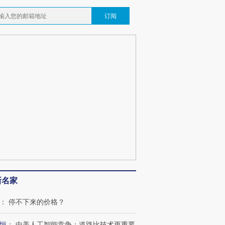
订阅
新名家
：
停不下来的价格？
恒
：
中美人工智能竞争：道路比技术更重要