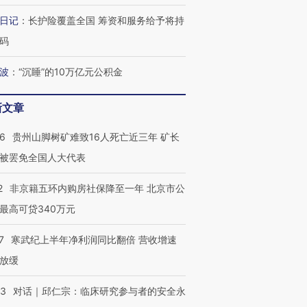
日记
：
长护险覆盖全国 筹资和服务给予将持
码
葬礼疑似打瞌
视线｜极端高温致多瑙河
视线｜不
波
：
“沉睡”的10万亿元公积金
宫怒斥批评
38岁梅西上演帽子戏法
水位跌破纪录 二战沉船与
围棋失利
痴”
阿根廷3-0阿尔及利亚
猛犸象化石接连露出
兹奖得主
新文章
36
贵州山脚树矿难致16人死亡近三年 矿长
被罢免全国人大代表
2
非京籍五环内购房社保降至一年 北京市公
最高可贷340万元
7
寒武纪上半年净利润同比翻倍 营收增速
放缓
53
对话｜邱仁宗：临床研究参与者的安全永