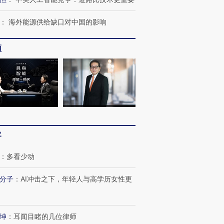
：
海外能源供给缺口对中国的影响
频
客
：
多看少动
分子
：
AI冲击之下，年轻人与高学历女性更
跨国走私7万
视线｜被称为“蟑螂”的印
视线｜“入侵”还是“人道危
检体内含3种
度Z世代 用街头抗争将教
机”？难民潮撕裂西班牙
秘鲁纳斯
育部长拱下台
飞地休达
13人遇难
坤
：
耳闻目睹的几位律师