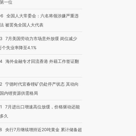
第一位
06
全国人大常委会：六名将领涉嫌严重违
法 被罢免全国人大代表
43
7月美国劳动力市场意外放缓 岗位减少
3万个失业率降至4.1%
14
海外金融专才回流香港 外籍工作签证翻
2
宁德时代宜春锂矿仍处停产状态 其动向
国内锂资源供需格局
1
7月进出口增速高位放缓，价格驱动还能
多久
8
央行7月继续增持近20吨黄金 累计储备超