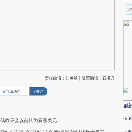
责任编辑：任蕙兰 | 版面编辑：石溪升
#市场动态
+关注
财
伍戈
联储政策会议前转为看涨美元
罗志