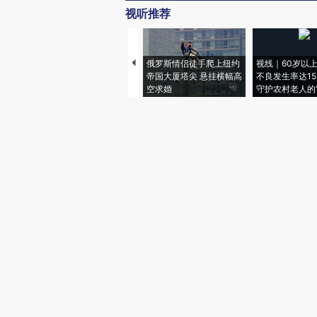
视听推荐
俄罗斯情侣徒手爬上纽约
视线｜60岁以
帝国大厦塔尖 悬挂横幅高
不良发生率达15.
空求婚
守护农村老人的“