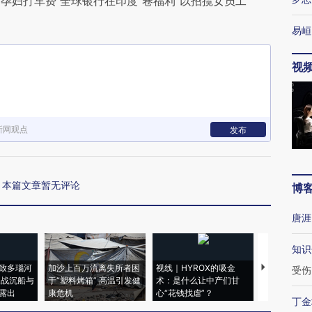
孕妇打车费 全球银行在印度“卷福利”以招揽女员工
易峘
视
新网观点
发布
本篇文章暂无评论
博
唐涯
知识
致多瑙河
加沙上百万流离失所者困
视线｜HYROX的吸金
马航飞行员
受伤
二战沉船与
于“塑料烤箱” 高温引发健
术：是什么让中产们甘
粒摇头丸 尿
露出
康危机
心“花钱找虐”？
毒品
丁金