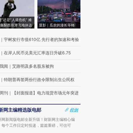
侵”还是“人道危机” 难
撕裂西班牙飞地休达
显影｜瓜农的漫长等待
｜
宇树发行市值610亿 先行者的加速和考验
｜
在岸人民币兑美元汇率连日升破6.75
我闻
｜
艾路明及多名股东被拘
｜
特朗普再签两份行政令限制出生公民权
周刊
｜
【封面报道】电力现货市场元年突进
新网主编精选版电邮
样例
新网新闻版电邮全新升级！财新网主编精心编
，每个工作日定时投递，篇篇重磅，可信可
。