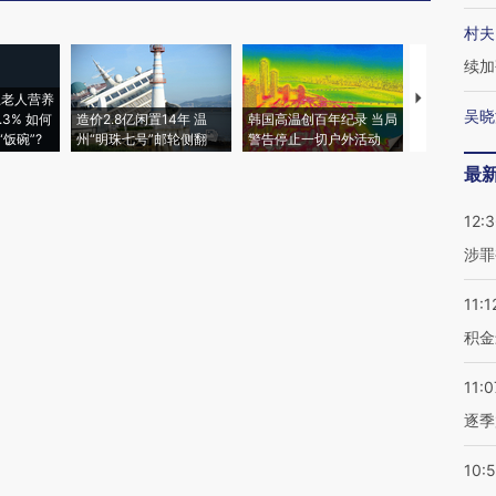
村夫
续加
上老人营养
特朗普出席
吴晓
3% 如何
造价2.8亿闲置14年 温
韩国高温创百年纪录 当局
睡引争议 白
饭碗”?
州“明珠七号”邮轮侧翻
警告停止一切户外活动
者“堕落的白
最
12:
涉罪
11:1
积金
11:0
逐季
10: