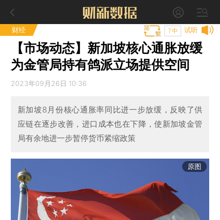
财经
试听
T中
【市场动态】新加坡核心通胀放缓
为金管局持有鸽派立场提供空间
2023年09月26日 10:36
新加坡8月份核心通胀率同比进一步放缓，反映了供
应链在逐步改善，进口成本也在下降，使新加坡金管
局有余地进一步暂停货币紧缩政策
原图