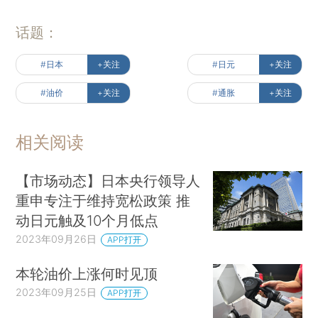
话题：
#日本
+关注
#日元
+关注
#油价
+关注
#通胀
+关注
相关阅读
【市场动态】日本央行领导人
重申专注于维持宽松政策 推
动日元触及10个月低点
2023年09月26日
APP打开
本轮油价上涨何时见顶
2023年09月25日
APP打开