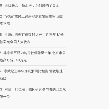
09
美日联合干预汇率，为何影响了黄金
32
“90后”农民工讨薪涉刑案发回重审 因部
实不清
36
贵州山脚树矿难致16人死亡近三年 矿长
被罢免全国人大代表
2
非京籍五环内购房社保降至一年 北京市公
最高可贷340万元
7
寒武纪上半年净利润同比翻倍 营收增速
放缓
53
对话｜邱仁宗：临床研究参与者的安全永
第一位