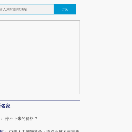
订阅
新名家
：
停不下来的价格？
恒
：
中美人工智能竞争：道路比技术更重要