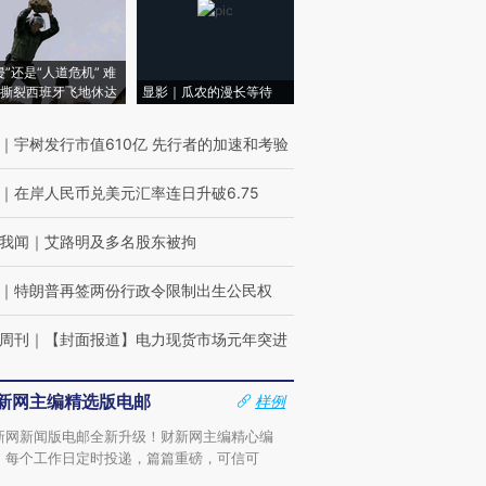
侵”还是“人道危机” 难
撕裂西班牙飞地休达
显影｜瓜农的漫长等待
｜
宇树发行市值610亿 先行者的加速和考验
｜
在岸人民币兑美元汇率连日升破6.75
我闻
｜
艾路明及多名股东被拘
｜
特朗普再签两份行政令限制出生公民权
周刊
｜
【封面报道】电力现货市场元年突进
新网主编精选版电邮
样例
新网新闻版电邮全新升级！财新网主编精心编
，每个工作日定时投递，篇篇重磅，可信可
。