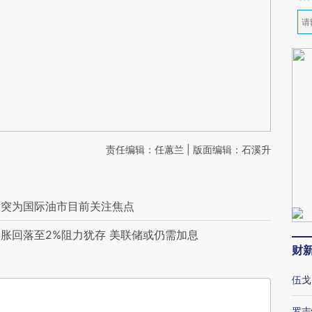
责任编辑：任蕙兰 | 版面编辑：石溪升
冲突为国际油市目前关注焦点
胀回落至2%阻力犹存 美联储或仍需加息
财
伍戈
罗志