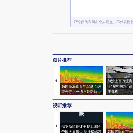
评论仅代表网友个人观点，不代表财
图片推荐
加沙上百万流离
韩国高温创百年纪录 当局
于“塑料烤箱” 
警告停止一切户外活动
康危机
视听推荐
俄罗斯情侣徒手爬上纽约
帝国大厦塔尖 悬挂横幅高
韩国高温创百年