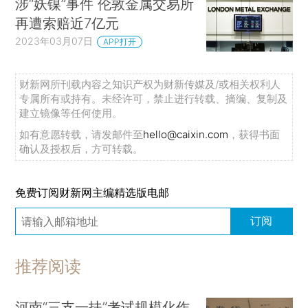
涉“妖镍”事件 伦敦金属交易所
再遭索赔近7亿元
2023年03月07日
APP打开
财新网所刊载内容之知识产权为财新传媒及/或相关权利人
专属所有或持有。未经许可，禁止进行转载、摘编、复制及
建立镜像等任何使用。
如有意愿转载，请发邮件至
hello@caixin.com
，获得书面
确认及授权后，方可转载。
免费订阅财新网主编精选版电邮
订阅
推荐阅读
河南“三支一扶”考试规模化作