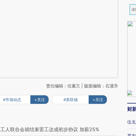
责任编辑：任蕙兰 | 版面编辑：石溪升
#市场动态
+关注
#美联储
+关注
财
伍戈
工人联合会就结束罢工达成初步协议 加薪25%
罗志