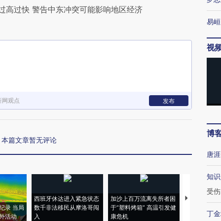
得过高过快 警告中东冲突可能影响地区经济
易峘
视
新网观点
发布
博
本篇文章暂无评论
唐涯
知识
受伤
西班牙休达进入紧急状态
加沙上百万流离失所者困
视线｜HYR
纪录 当局
数千非法移民从摩洛哥闯
于“塑料烤箱” 高温引发健
术：是什么
丁金
外活动
入
康危机
心“花钱找虐