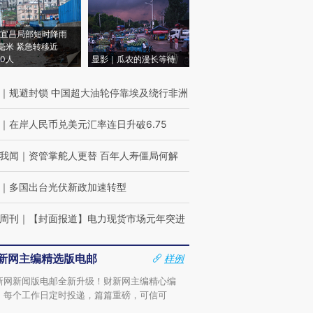
宜昌局部短时降雨
8毫米 紧急转移近
00人
显影｜瓜农的漫长等待
｜
规避封锁 中国超大油轮停靠埃及绕行非洲
｜
在岸人民币兑美元汇率连日升破6.75
我闻
｜
资管掌舵人更替 百年人寿僵局何解
｜
多国出台光伏新政加速转型
周刊
｜
【封面报道】电力现货市场元年突进
新网主编精选版电邮
样例
新网新闻版电邮全新升级！财新网主编精心编
，每个工作日定时投递，篇篇重磅，可信可
。