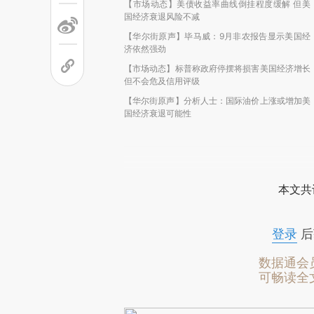
【市场动态】美债收益率曲线倒挂程度缓解 但美
国经济衰退风险不减
【华尔街原声】毕马威：9月非农报告显示美国经
济依然强劲
【市场动态】标普称政府停摆将损害美国经济增长
但不会危及信用评级
【华尔街原声】分析人士：国际油价上涨或增加美
国经济衰退可能性
本文共
登录
后
数据通会
可畅读全