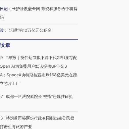
日记
：
长护险覆盖全国 筹资和服务给予将持
码
波
：
“沉睡”的10万亿元公积金
最热百城独占
视线｜不考竞赛的王虹、
何熬过48°C
38岁梅西上演帽子戏法
围棋失利的邓煜 两位菲尔
习近平抵
阿根廷3-0阿尔及利亚
兹奖得主的“非天才”拼图
再访朝鲜
新文章
29
T早报｜英伟达或拟下调下代GPU显存配
Open AI为免费用户默认提供GPT-5.6
NA；SpaceX协特斯拉宣布斥168亿美元在德
立芯片工厂
07
成都一区法院原院长 被指“违规挂证执
43
特朗普再签两份行政令限制出生公民权
打击生育旅游产业