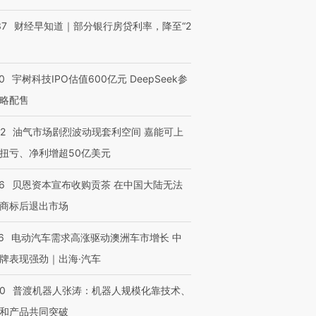
37
财经早知道｜部分银行房贷利率，降至“2
0
宇树科技IPO估值600亿元 DeepSeek参
略配售
22
油气市场剧烈波动现套利空间 嘉能可上
扭亏、净利增超50亿美元
6
贝恩资本宣布收购贡茶 在中国大陆无法
商标后退出市场
6
电动汽车需求高涨驱动澳洲车市增长 中
牌表现强劲｜出海·汽车
00
普渡机器人张涛：机器人规模化靠技术、
和产品共同突破