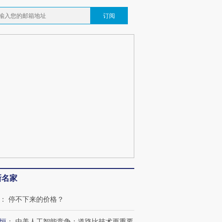
订阅
新名家
：
停不下来的价格？
恒
：
中美人工智能竞争：道路比技术更重要