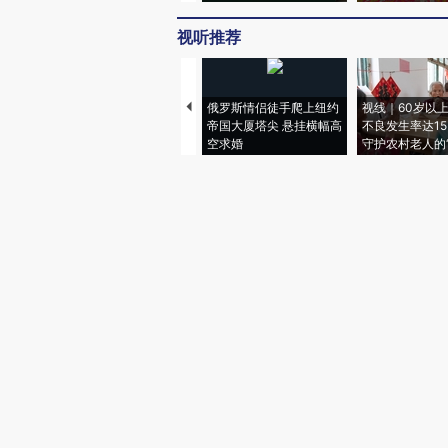
视听推荐
俄罗斯情侣徒手爬上纽约
视线｜60岁以
帝国大厦塔尖 悬挂横幅高
不良发生率达15.
空求婚
守护农村老人的“