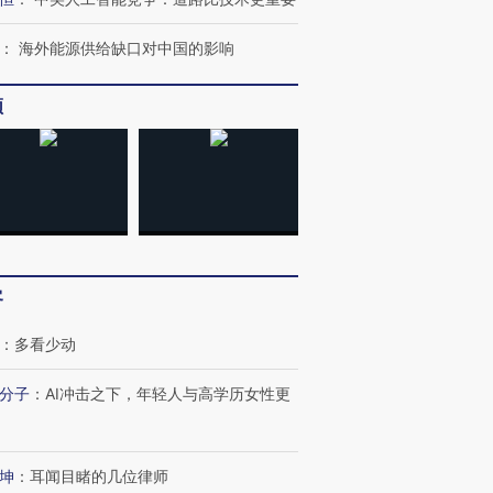
：
海外能源供给缺口对中国的影响
频
客
：
多看少动
分子
：
AI冲击之下，年轻人与高学历女性更
OX的吸金
马航飞行员跨国走私7万
视线｜被称为“蟑螂”的印
让中产们甘
粒摇头丸 尿检体内含3种
度Z世代 用街头抗争将教
秘鲁纳斯
坤
：
耳闻目睹的几位律师
”？
毒品
育部长拱下台
13人遇难