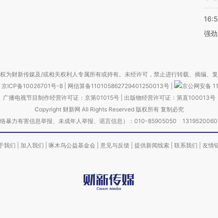
16:
强劲
权为财新传媒及/或相关权利人专属所有或持有。未经许可，禁止进行转载、摘编、
京ICP备10026701号-8
|
网信算备110105862729401250013号
|
京公网安备 11
广播电视节目制作经营许可证：京第01015号
|
出版物经营许可证：第直100013号
Copyright 财新网 All Rights Reserved 版权所有 复制必究
害信息举报、未成年人举报、谣言信息）：010-85905050 13195200605 举报邮
于我们
|
加入我们
|
啄木鸟公益基金会
|
意见与反馈
|
提供新闻线索
|
联系我们
|
友情