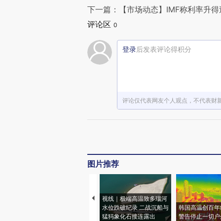
下一篇：【市场动态】IMF称利率升
评论区
0
登录
后发表评论得积分
评论仅代表网友个人观点，不代表财
图片推荐
视线｜极端高温致多瑙河
水位跌破纪录 二战沉船与
韩国高温创百年
猛犸象化石接连露出
警告停止一切户