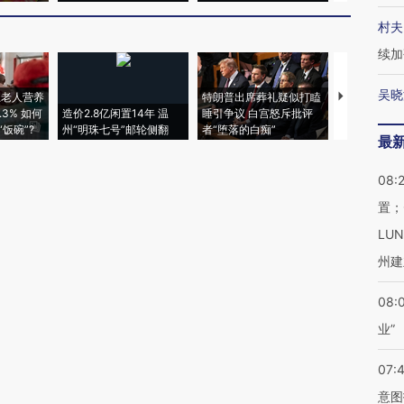
村夫
续加
吴晓
上老人营养
特朗普出席葬礼疑似打瞌
视线｜全球
3% 如何
造价2.8亿闲置14年 温
睡引争议 白宫怒斥批评
97个 印度如
饭碗”?
州“明珠七号”邮轮侧翻
者“堕落的白痴”
的夏天
最
08:
置；
LU
州建
08:
业”
07:
意图