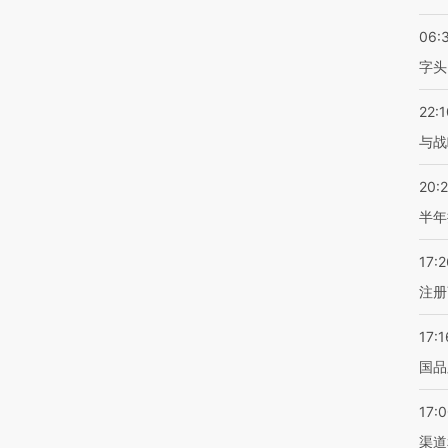
06:
字头
22:1
与战
20:
半年
17:2
注册
17:1
国品
17:
渠道