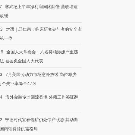
7
寒武纪上半年净利润同比翻倍 营收增速
放缓
53
对话｜邱仁宗：临床研究参与者的安全永
第一位
06
全国人大常委会：六名将领涉嫌严重违
法 被罢免全国人大代表
43
7月美国劳动力市场意外放缓 岗位减少
3万个失业率降至4.1%
14
海外金融专才回流香港 外籍工作签证翻
2
宁德时代宜春锂矿仍处停产状态 其动向
国内锂资源供需格局