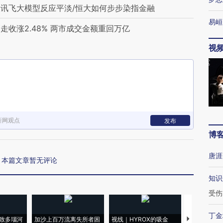
讯飞大模型反应平淡/恒大如何步步染指金融
易峘
收涨2.48% 两市成交金额重回万亿
视
新网观点
发布
博
唐涯
本篇文章暂无评论
知识
受伤
丁金
致多瑙河
加沙上百万流离失所者困
视线｜HYROX的吸金
马航飞行员