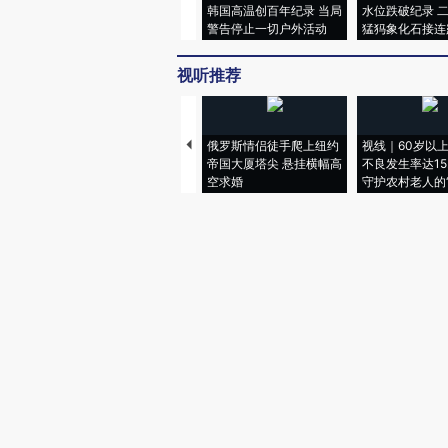
韩国高温创百年纪录 当局
水位跌破纪录 
警告停止一切户外活动
猛犸象化石接连
视听推荐
俄罗斯情侣徒手爬上纽约
视线｜60岁以
帝国大厦塔尖 悬挂横幅高
不良发生率达15.
空求婚
守护农村老人的“