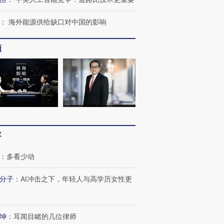
：
海外能源供给缺口对中国的影响
频
客
：
多看少动
分子
：
AI冲击之下，年轻人与高学历女性更
坤
：
耳闻目睹的几位律师
跨国走私7万
视线｜被称为“蟑螂”的印
视线｜“入侵”还是“人道危