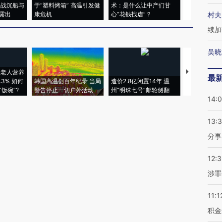
二战沉船与
于“塑料烤箱” 高温引发健
术：是什么让中产们甘
粒摇头丸 尿
露出
康危机
心“花钱找虐”？
毒品
村夫
续加
吴晓
上老人营养
特朗普出席
最
3% 如何
韩国高温创百年纪录 当局
造价2.8亿闲置14年 温
睡引争议 白
饭碗”?
警告停止一切户外活动
州“明珠七号”邮轮侧翻
者“堕落的白
14:
13:
分事
12:
涉罪
11:1
积金