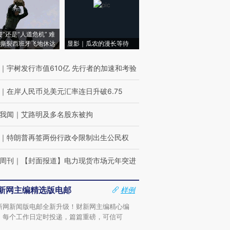
侵”还是“人道危机” 难
撕裂西班牙飞地休达
显影｜瓜农的漫长等待
｜
宇树发行市值610亿 先行者的加速和考验
｜
在岸人民币兑美元汇率连日升破6.75
我闻
｜
艾路明及多名股东被拘
｜
特朗普再签两份行政令限制出生公民权
周刊
｜
【封面报道】电力现货市场元年突进
新网主编精选版电邮
样例
新网新闻版电邮全新升级！财新网主编精心编
，每个工作日定时投递，篇篇重磅，可信可
。