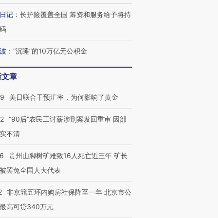
检体内含3种
度Z世代 用街头抗争将教
机”？难民潮撕裂西班牙
秘鲁纳斯
日记
：
长护险覆盖全国 筹资和服务给予将持
育部长拱下台
飞地休达
13人遇难
码
波
：
“沉睡”的10万亿元公积金
葬礼疑似打瞌
视线｜极端高温致多瑙河
视线｜不
新文章
宫怒斥批评
38岁梅西上演帽子戏法
水位跌破纪录 二战沉船与
围棋失利
痴”
阿根廷3-0阿尔及利亚
猛犸象化石接连露出
兹奖得主
09
美日联合干预汇率，为何影响了黄金
32
“90后”农民工讨薪涉刑案发回重审 因部
实不清
36
贵州山脚树矿难致16人死亡近三年 矿长
被罢免全国人大代表
2
非京籍五环内购房社保降至一年 北京市公
最高可贷340万元