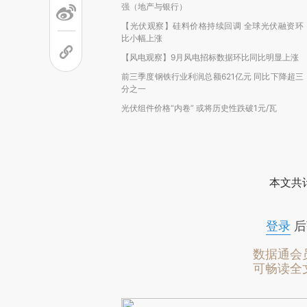
强（地产与银行）
【光伏观察】硅料价格持续回调 全球光伏融资环
比小幅上涨
【风电观察】9月风电招标数据环比同比明显上涨
前三季度钢铁行业利润总额621亿元 同比下降超三
分之一
光伏组件价格“内卷” 或将历史性跌破1元/瓦
本文共计
登录
后
数据通会
可畅读全