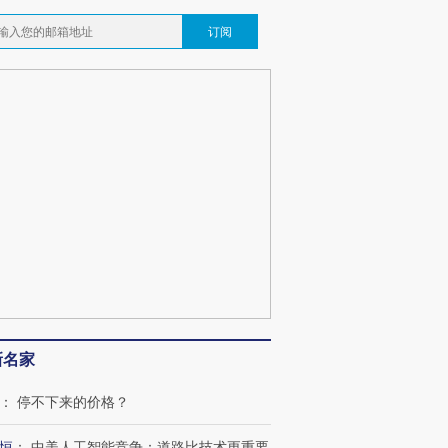
订阅
新名家
：
停不下来的价格？
恒
：
中美人工智能竞争：道路比技术更重要